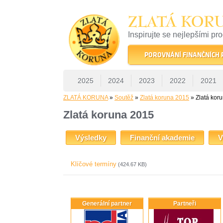
ZLATÁ KOR
Inspirujte se nejlepšími pr
22 let tradice a kvality na 
POROVNÁNÍ FINANČNÍCH
2025
2024
2023
2022
2021
ZLATÁ KORUNA
»
Soutěž
»
Zlatá koruna 2015
» Zlatá kor
Zlatá koruna 2015
Výsledky
Finanční akademie
V
Klíčové termíny
(424.67 KB)
Generální partner
Partneři