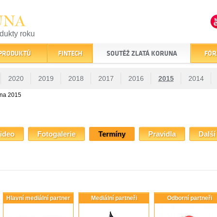
UNA
odukty roku
finančním trhu
 PRODUKTŮ
FINTECH
SOUTĚŽ ZLATÁ KORUNA
FÓR
2020
2019
2018
2017
2016
2015
2014
una 2015
ideo
Fotogalerie
Termíny
Pravidla
Další
Hlavní mediální partner
Mediální partneři
Odborní partneři