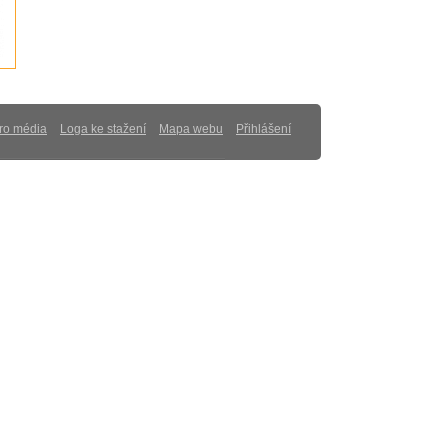
ro média
Loga ke stažení
Mapa webu
Přihlášení