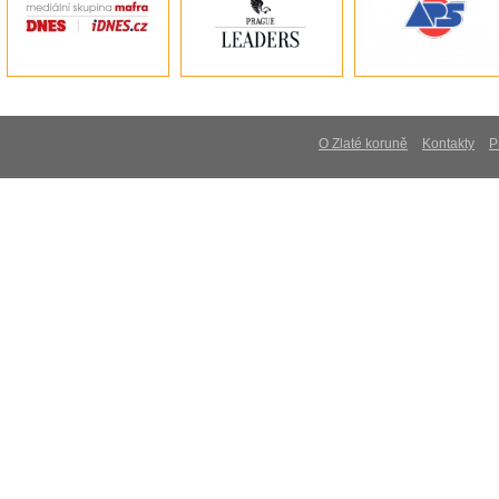
O Zlaté koruně
Kontakty
P