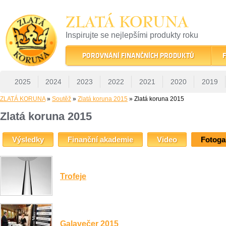
ZLATÁ KORUNA
Inspirujte se nejlepšími produkty roku
22 let tradice a kvality na finančním trhu
POROVNÁNÍ FINANČNÍCH PRODUKTŮ
F
2025
2024
2023
2022
2021
2020
2019
ZLATÁ KORUNA
»
Soutěž
»
Zlatá koruna 2015
» Zlatá koruna 2015
Zlatá koruna 2015
Výsledky
Finanční akademie
Video
Fotoga
Trofeje
Galavečer 2015