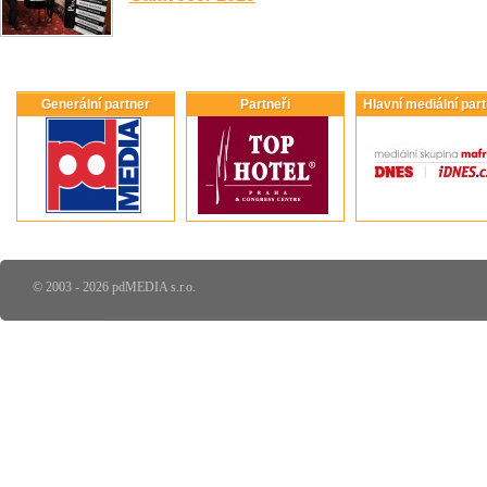
Generální partner
Partneři
Hlavní mediální par
© 2003 - 2026 pdMEDIA s.r.o.