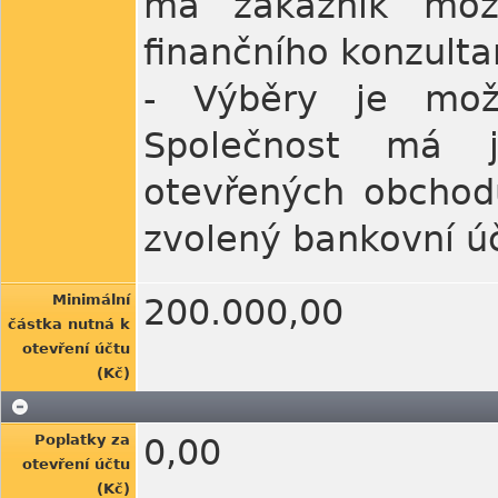
má zákazník možn
finančního konzulta
- Výběry je možn
Společnost má 
otevřených obchodů
zvolený bankovní ú
Minimální
200.000,00
částka nutná k
otevření účtu
(Kč)
Poplatky za
0,00
otevření účtu
(Kč)