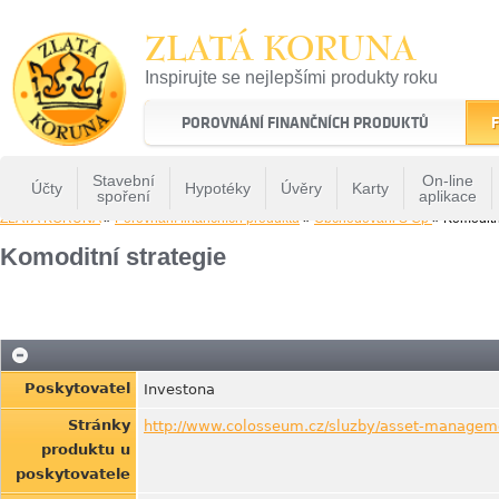
ZLATÁ KORUNA
Inspirujte se nejlepšími produkty roku
22 let tradice a kvality na finančním trhu
POROVNÁNÍ FINANČNÍCH PRODUKTŮ
F
Stavební
On-line
Účty
Hypotéky
Úvěry
Karty
spoření
aplikace
ZLATÁ KORUNA
»
Porovnání finančních produktů
»
Obchodovani S Cp
» Komoditn
Komoditní strategie
Poskytovatel
Investona
Stránky
http://www.colosseum.cz/sluzby/asset-managem
produktu u
poskytovatele