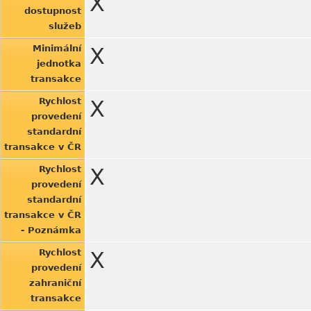
X
dostupnost
služeb
Minimální
X
jednotka
transakce
Rychlost
X
provedení
standardní
transakce v ČR
Rychlost
X
provedení
standardní
transakce v ČR
- Poznámka
Rychlost
X
provedení
zahraniční
transakce