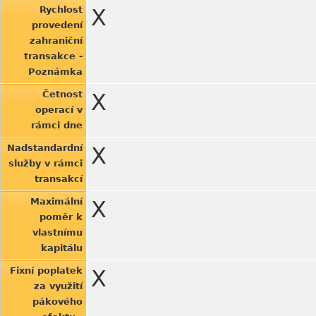
Rychlost
X
provedení
zahraniční
transakce -
Poznámka
Četnost
X
operací v
rámci dne
Nadstandardní
X
služby v rámci
transakcí
Maximální
X
poměr k
vlastnímu
kapitálu
Fixní poplatek
X
za využití
pákového