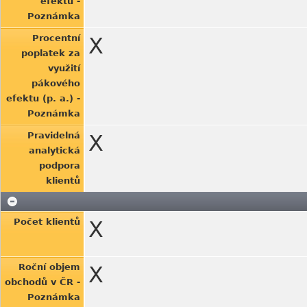
efektu -
Poznámka
Procentní
X
poplatek za
využití
pákového
efektu (p. a.) -
Poznámka
Pravidelná
X
analytická
podpora
klientů
Počet klientů
X
Roční objem
X
obchodů v ČR -
Poznámka