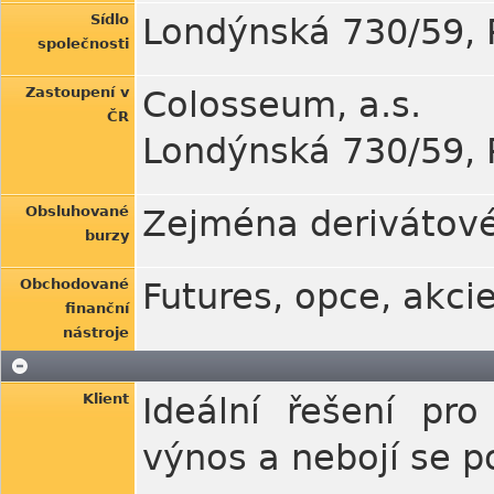
Sídlo
Londýnská 730/59, 
společnosti
Zastoupení v
Colosseum, a.s.
ČR
Londýnská 730/59, 
Obsluhované
Zejména derivátové
burzy
Obchodované
Futures, opce, akcie
finanční
nástroje
Klient
Ideální řešení pro
výnos a nebojí se p