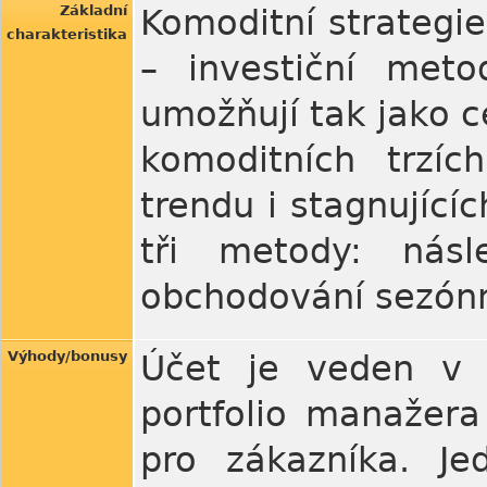
Základní
Komoditní strategie
charakteristika
– investiční met
umožňují tak jako c
komoditních trzíc
trendu i stagnující
tři metody: násl
obchodování sezónn
Výhody/bonusy
Účet je veden v 
portfolio manažer
pro zákazníka. Je