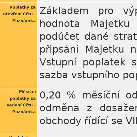
Poplatky za
Základem pro výp
otevření účtu -
hodnota Majetku 
Poznámka
podúčet dané strat
připsání Majetku n
Vstupní poplatek s
sazba vstupního po
Měsíční
0,20 % měsíční o
poplatky za
odměna z dosažen
vedení účtu -
Poznámka
obchody řídící se V