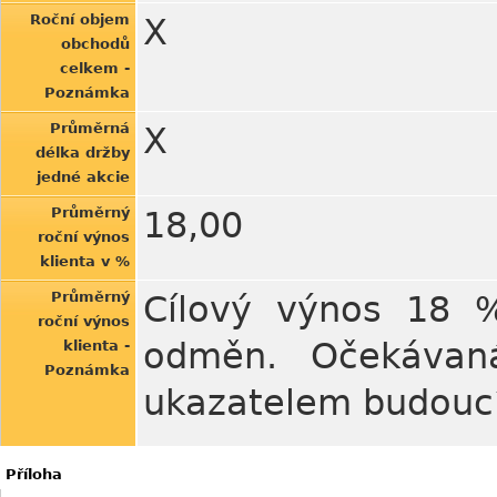
Roční objem
X
obchodů
celkem -
Poznámka
Průměrná
X
délka držby
jedné akcie
Průměrný
18,00
roční výnos
klienta v %
Průměrný
Cílový výnos 18 %
roční výnos
odměn. Očekávaná
klienta -
Poznámka
ukazatelem budoucí
Příloha