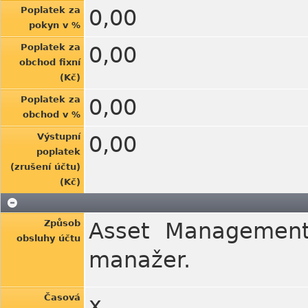
Poplatek za
0,00
pokyn v %
Poplatek za
0,00
obchod fixní
(Kč)
Poplatek za
0,00
obchod v %
Výstupní
0,00
poplatek
(zrušení účtu)
(Kč)
Způsob
Asset Management 
obsluhy účtu
manažer.
Časová
x