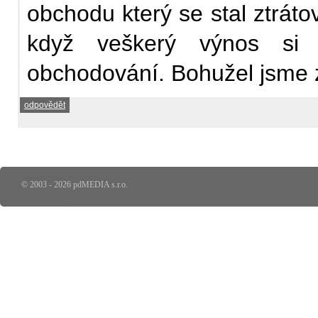
obchodu který se stal ztrát
když veškerý výnos si 
obchodování. Bohužel jsme z
odpovědět
© 2003 - 2026 pdMEDIA s.r.o.