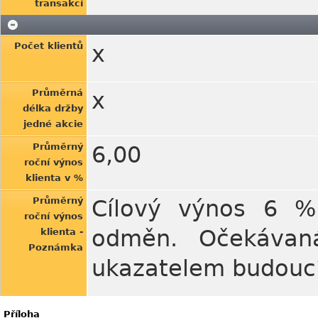
transakcí
Počet klientů
x
Průměrná
x
délka držby
jedné akcie
Průměrný
6,00
roční výnos
klienta v %
Průměrný
Cílový výnos 6 %
roční výnos
odměn. Očekávaná
klienta -
Poznámka
ukazatelem budoucí
Příloha