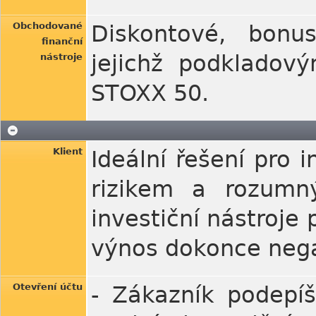
Obchodované
Diskontové, bonus
finanční
jejichž podklado
nástroje
STOXX 50.
Klient
Ideální řešení pro i
rizikem a rozumn
investiční nástroje 
výnos dokonce nega
Otevření účtu
- Zákazník podepí