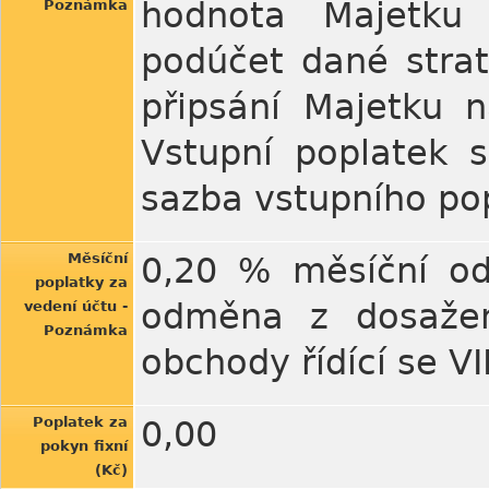
hodnota Majetku 
Poznámka
podúčet dané strat
připsání Majetku n
Vstupní poplatek s
sazba vstupního po
Měsíční
0,20 % měsíční o
poplatky za
odměna z dosažen
vedení účtu -
Poznámka
obchody řídící se V
Poplatek za
0,00
pokyn fixní
(Kč)