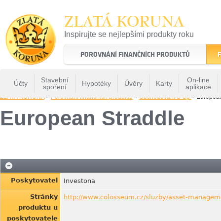
ZLATÁ KORUNA
Inspirujte se nejlepšími produkty roku
22 let tradice a kvality na finančním trhu
POROVNÁNÍ FINANČNÍCH PRODUKTŮ
F
Stavební
On-line
Účty
Hypotéky
Úvěry
Karty
spoření
aplikace
ZLATÁ KORUNA
»
Porovnání finančních produktů
»
Obchodovani S Cp
» European
European Straddle
Poskytovatel
Investona
Stránky
http://www.colosseum.cz/sluzby/asset-managem
produktu u
poskytovatele