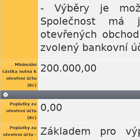
- Výběry je možn
Společnost má 
otevřených obchodů
zvolený bankovní ú
Minimální
200.000,00
částka nutná k
otevření účtu
(Kč)
Poplatky za
0,00
otevření účtu
(Kč)
Poplatky za
Základem pro výp
otevření účtu -