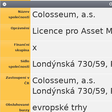
O
Název
Colosseum, a.s.
společnosti
Oprávnění
Licence pro Asset
Finanční
x
skupina
Sídlo
Londýnská 730/59, 
společnosti
Zastoupení v
Colosseum, a.s.
ČR
Londýnská 730/59, 
Obsluhované
evropské trhy
burzy