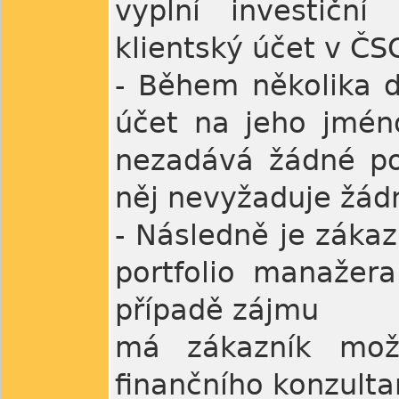
vyplní investičn
klientský účet v ČS
- Během několika dn
účet na jeho jméno
nezadává žádné po
něj nevyžaduje žádn
- Následně je zákaz
portfolio manažer
případě zájmu
má zákazník možn
finančního konzulta