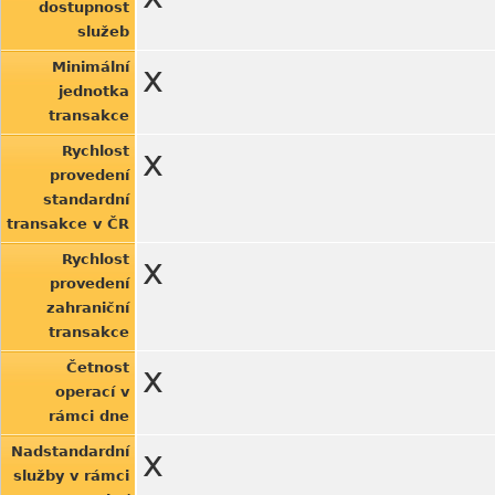
dostupnost
služeb
Minimální
x
jednotka
transakce
Rychlost
x
provedení
standardní
transakce v ČR
Rychlost
x
provedení
zahraniční
transakce
Četnost
x
operací v
rámci dne
Nadstandardní
x
služby v rámci