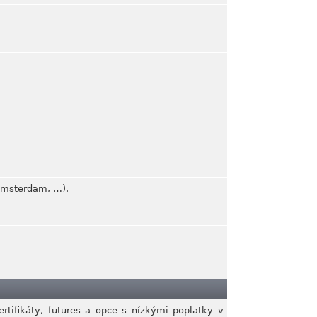
 Amsterdam, …).
rtifikáty, futures a opce s nízkými poplatky v