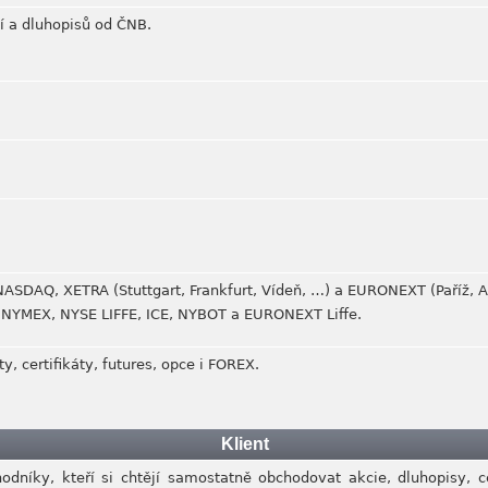
í a dluhopisů od ČNB.
NASDAQ, XETRA (Stuttgart, Frankfurt, Vídeň, …) a EURONEXT (Paříž,
 NYMEX, NYSE LIFFE, ICE, NYBOT a EURONEXT Liffe.
y, certifikáty, futures, opce i FOREX.
Klient
odníky, kteří si chtějí samostatně obchodovat akcie, dluhopisy, ce