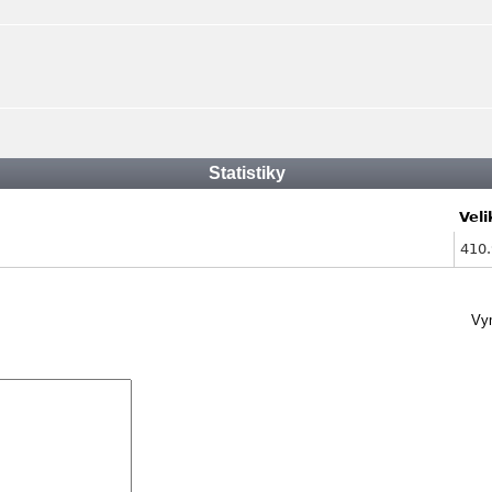
Statistiky
Veli
410
Vym