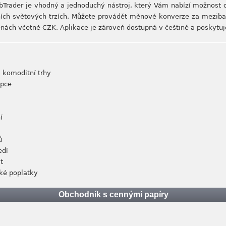
Trader je vhodný a jednoduchý nástroj, který Vám nabízí možnost obc
ních světových trzích. Můžete provádět měnové konverze za mezib
ách včetně CZK. Aplikace je zároveň dostupná v češtině a poskytuje 
i komoditní trhy
opce
í
ů
edí
t
zké poplatky
Obchodník s cennými papíry