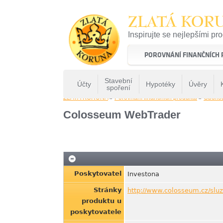
ZLATÁ KOR
Inspirujte se nejlepšími pr
22 let tradice a kvality na 
POROVNÁNÍ FINANČNÍCH
Stavební
Účty
Hypotéky
Úvěry
spoření
ZLATÁ KORUNA
»
Porovnání finančních produktů
»
Obcho
Colosseum WebTrader
Poskytovatel
Investona
Stránky
http://www.colosseum.cz/sluz
produktu u
poskytovatele