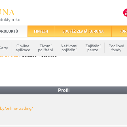
UNA
odukty roku
finančním trhu
 PRODUKTŮ
FINTECH
SOUTĚŽ ZLATÁ KORUNA
FÓR
On-line
Životní
Neživotní
Zajištění
Podílové
Karty
aplikace
pojištění
pojištění
penze
fondy
dovani S Cp
» Colosseum WebTrader
Profil
by/online-trading/