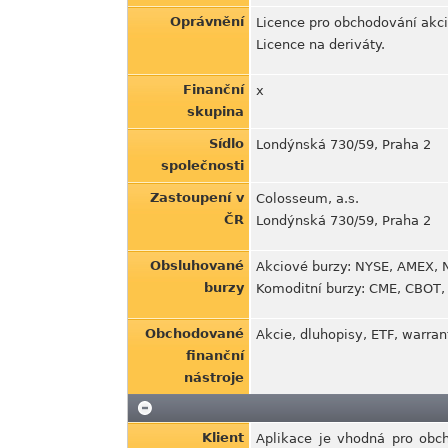
Oprávnění
Licence pro obchodování akci
Licence na deriváty.
Finanční
x
skupina
Sídlo
Londýnská 730/59, Praha 2
společnosti
Zastoupení v
Colosseum, a.s.
ČR
Londýnská 730/59, Praha 2
Obsluhované
Akciové burzy: NYSE, AMEX, 
burzy
Komoditní burzy: CME, CBOT,
Obchodované
Akcie, dluhopisy, ETF, warrant
finanční
nástroje
Klient
Aplikace je vhodná pro obch