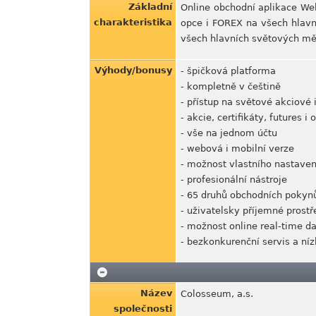
Základní
Online obchodní aplikace Web
charakteristika
opce i FOREX na všech hlav
všech hlavních světových měn
Výhody/bonusy
- špičková platforma
- kompletně v češtině
- přístup na světové akciové 
- akcie, certifikáty, futures i 
- vše na jednom účtu
- webová i mobilní verze
- možnost vlastního nastaven
- profesionální nástroje
- 65 druhů obchodních pokyn
- uživatelsky příjemné prostř
- možnost online real-time da
- bezkonkurenční servis a ní
Název
Colosseum, a.s.
společnosti