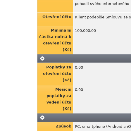
pohodlí svého internetového 
Otevření účtu
Klient podepíše Smlouvu se s
Minimální
100.000,00
částka nutná k
otevření účtu
(Kč)
Poplatky za
0,00
otevření účtu
(Kč)
Měsíční
0,00
poplatky za
vedení účtu
(Kč)
Způsob
PC, smartphone (Android a iOS