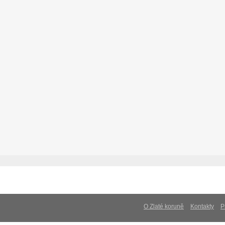
O Zlaté koruně
Kontakty
P