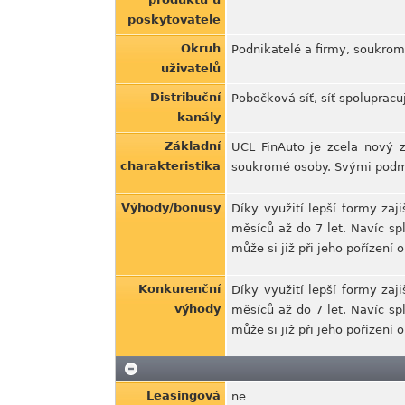
poskytovatele
Okruh
Podnikatelé a firmy, soukro
uživatelů
Distribuční
Pobočková síť, síť spolupracu
kanály
Základní
UCL FinAuto je zcela nový z
charakteristika
soukromé osoby. Svými podmí
Výhody/bonusy
Díky využití lepší formy zaji
měsíců až do 7 let. Navíc sp
může si již při jeho pořízen
Konkurenční
Díky využití lepší formy zaji
výhody
měsíců až do 7 let. Navíc sp
může si již při jeho pořízen
Leasingová
ne