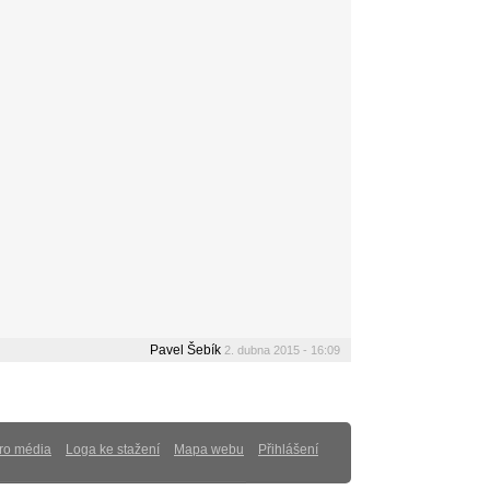
Pavel Šebík
2. dubna 2015 - 16:09
ro média
Loga ke stažení
Mapa webu
Přihlášení