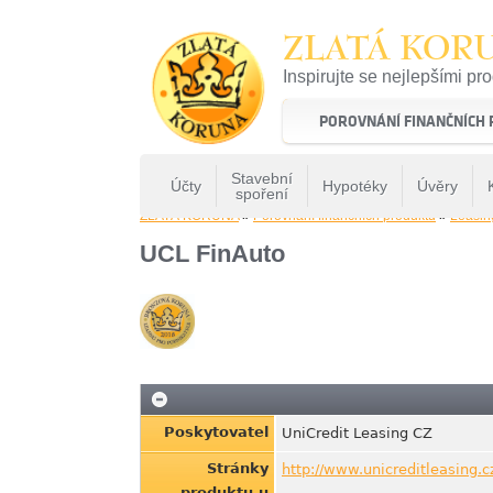
ZLATÁ KOR
Inspirujte se nejlepšími pr
22 let tradice a kvality na 
POROVNÁNÍ FINANČNÍCH
Stavební
Účty
Hypotéky
Úvěry
spoření
ZLATÁ KORUNA
»
Porovnání finančních produktů
»
Leasin
UCL FinAuto
Poskytovatel
UniCredit Leasing CZ
Stránky
http://www.unicreditleasing.
produktu u