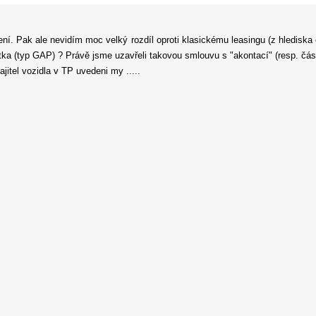
ní. Pak ale nevidím moc velký rozdíl oproti klasickému leasingu (z hlediska o
ka (typ GAP) ? Právě jsme uzavřeli takovou smlouvu s "akontací" (resp. čá
itel vozidla v TP uvedeni my .....