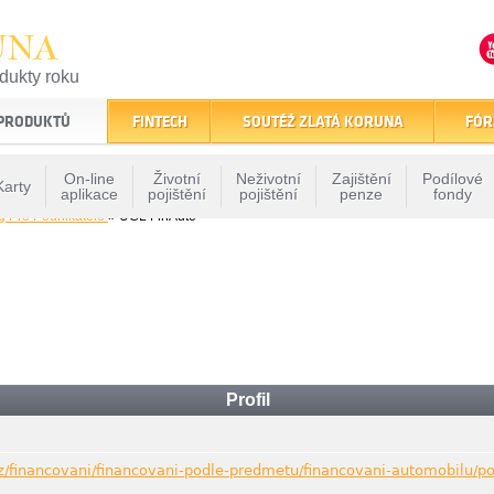
UNA
odukty roku
finančním trhu
 PRODUKTŮ
FINTECH
SOUTĚŽ ZLATÁ KORUNA
FÓR
On-line
Životní
Neživotní
Zajištění
Podílové
Karty
aplikace
pojištění
pojištění
penze
fondy
g Pro Podnikatele
» UCL FinAuto
Profil
cz/financovani/financovani-podle-predmetu/financovani-automobilu/p