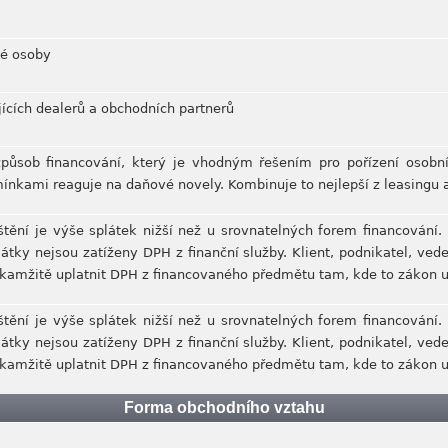
mé osoby
jících dealerů a obchodních partnerů
působ financování, který je vhodným řešením pro pořízení osobní
nkami reaguje na daňové novely. Kombinuje to nejlepší z leasingu a
štění je výše splátek nižší než u srovnatelných forem financování. D
látky nejsou zatíženy DPH z finanční služby. Klient, podnikatel, ve
í okamžitě uplatnit DPH z financovaného předmětu tam, kde to zákon
štění je výše splátek nižší než u srovnatelných forem financování. D
látky nejsou zatíženy DPH z finanční služby. Klient, podnikatel, ve
í okamžitě uplatnit DPH z financovaného předmětu tam, kde to zákon
Forma obchodního vztahu