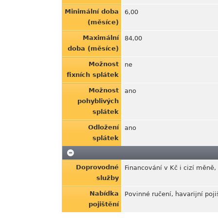
Minimální doba
6,00
(měsíce)
Maximální
84,00
doba (měsíce)
Možnost
ne
fixních splátek
Možnost
ano
pohyblivých
splátek
Odložení
ano
splátek
Doprovodné
Financování v Kč i cizí měně,
služby
Nabídka
Povinné ručení, havarijní poj
pojištění