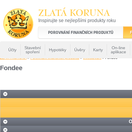
ZLATÁ KORUNA
Inspirujte se nejlepšími produkty roku
22 let tradice a kvality na finančním trhu
POROVNÁNÍ FINANČNÍCH PRODUKTŮ
F
Stavební
On-line
Účty
Hypotéky
Úvěry
Karty
spoření
aplikace
ZLATÁ KORUNA
»
Porovnání finančních produktů
»
Investování
» Fondee
Fondee
O