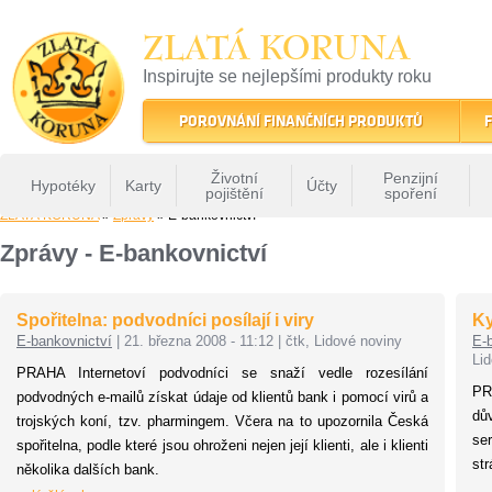
ZLATÁ KORUNA
Inspirujte se nejlepšími produkty roku
22 let tradice a kvality na finančním trhu
POROVNÁNÍ FINANČNÍCH PRODUKTŮ
F
Životní
Penzijní
Hypotéky
Karty
Účty
pojištění
spoření
ZLATÁ KORUNA
»
Zprávy
» E-bankovnictví
Zprávy - E-bankovnictví
Spořitelna: podvodníci posílají i viry
Ky
E-bankovnictví
|
21. března 2008 - 11:12
|
čtk, Lidové noviny
E-
Li
PRAHA Internetoví podvodníci se snaží vedle rozesílání
PR
podvodných e-mailů získat údaje od klientů bank i pomocí virů a
dů
trojských koní, tzv. pharmingem. Včera na to upozornila Česká
se
spořitelna, podle které jsou ohroženi nejen její klienti, ale i klienti
str
několika dalších bank.