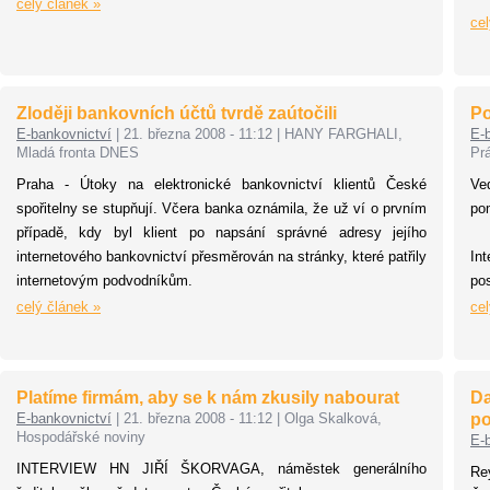
celý článek »
cel
Zloději bankovních účtů tvrdě zaútočili
Po
E-bankovnictví
|
21. března 2008 - 11:12
|
HANY FARGHALI,
E-
Mladá fronta DNES
Pr
Praha - Útoky na elektronické bankovnictví klientů České
Ve
spořitelny se stupňují. Včera banka oznámila, že už ví o prvním
po
případě, kdy byl klient po napsání správné adresy jejího
internetového bankovnictví přesměrován na stránky, které patřily
In
internetovým podvodníkům.
po
da
celý článek »
cel
dat
Platíme firmám, aby se k nám zkusily nabourat
Da
E-bankovnictví
|
21. března 2008 - 11:12
|
Olga Skalková,
po
Hospodářské noviny
E-
INTERVIEW HN JIŘÍ ŠKORVAGA, náměstek generálního
Re