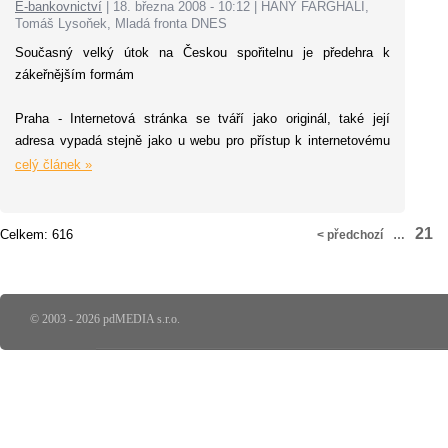
E-bankovnictví
|
18. března 2008 - 10:12
|
HANY FARGHALI,
Tomáš Lysoňek, Mladá fronta DNES
Současný velký útok na Českou spořitelnu je předehra k
zákeřnějším formám
Praha - Internetová stránka se tváří jako originál, také její
adresa vypadá stejně jako u webu pro přístup k internetovému
bankovnictví. Citlivé údaje ve skutečnosti vysávají podvodníci.
celý článek »
21
Celkem: 616
< předchozí
…
© 2003 - 2026 pdMEDIA s.r.o.