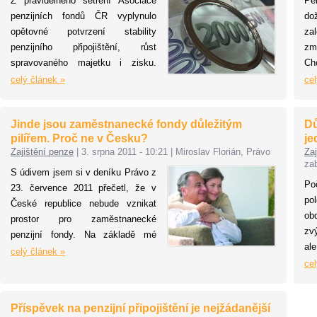
Z pravidelného šetření Asociace
Pe
systémech a důchodové reformě.
de
penzijních fondů ČR vyplynulo
do
zá
opětovné potvrzení stability
za
ne
penzijního připojištění, růst
zm
př
spravovaného majetku i zisku.
Ch
fu
„Výsledky šetření potvrzují, že si
úd
celý článek »
cel
občané stále více uvědomují
oh
nutnost vytvoření dodatečných
nov
Jinde jsou zaměstnanecké fondy důležitým
Dů
finančních zdrojů pro svůj
mé 
pilířem. Proč ne v Česku?
je
důchodový věk“ uvedl k přehledu
ne
Zajištění penze
|
3. srpna 2011 - 10:21
|
Miroslav Florián, Právo
Zaj
aktuálních dat prezident Asociace
zh
za
penzijních fondů ČR Jiří Rusnok.
ji
S údivem jsem si v deníku Právo z
Po
in
23. července 2011 přečetl, že v
po
pe
České republice nebude vznikat
ob
mě
prostor pro zaměstnanecké
zv
js
penzijní fondy. Na základě mé
al
ne
zkušenosti ekonomického a
celý článek »
po
cel
ji
finančního poradce jedné evropské
če
uše
asociace penzijních fondů a mého
sp
přehledu o různých penzijních
Příspěvek na penzijní připojištění je nejžádanější
28
systémech v Evropě mohu