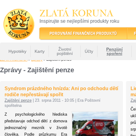
ZLATÁ KORUNA
Inspirujte se nejlepšími produkty roku
22 let tradice a kvality na finančním trhu
POROVNÁNÍ FINANČNÍCH PRODUKTŮ
F
Životní
Penzijní
Hypotéky
Karty
Účty
pojištění
spoření
ZLATÁ KORUNA
»
Zprávy
» Zajištění penze
Zprávy - Zajištění penze
Syndrom prázdného hnízda: Ani po odchodu dětí
Li
rodiče nepřestávají spořit
má
Zajištění penze
|
23. srpna 2011 - 10:05
|
Era Poštovní
Zaj
spořitelna
Češ
Z psychologického hlediska
ukl
představuje odchod dětí z domova
pr
jednoznačný mezník v životě
sr
člověka. Podle průzkumu Era
fi