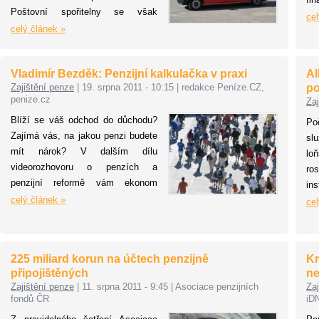
Poštovní spořitelny se však
př
cel
způsob života až tak nemění,
celý článek »
pr
alespoň co se týče finančního
od
chování. Oproti zažité představě o
do
Vladimír Bezděk: Penzijní kalkulačka v praxi
Al
využití nově nabytého volného
st
Zajištění penze
|
19. srpna 2011 - 10:15
|
redakce Peníze.CZ,
po
času je totiž většina Čechů i po
do
penize.cz
Zaj
odchodu dětí spíše pasivní.
p
Blíží se váš odchod do důchodu?
Po
int
Zajímá vás, na jakou penzi budete
sl
mít nárok? V dalším dílu
lo
videorozhovoru o penzích a
ros
penzijní reformě vám ekonom
in
Vladimír Bezděk poradí, jakým
celý článek »
ale
cel
způsobem se můžete dopočítat, na
na 
kolik peněz si v důchodu přijdete.
Kdy
Dnes popáté s Vladimírem
10
225 miliard korun na účtech penzijně
Kr
Bezděkem, ekonomem a členem
něk
připojištěných
ne
Národní ekonomické rady vlády,v
20
Zajištění penze
|
11. srpna 2011 - 9:45
|
Asociace penzijních
Zaj
seriálovém videorozhovoru o
po
fondů ČR
iD
důchodech, důchodových
j