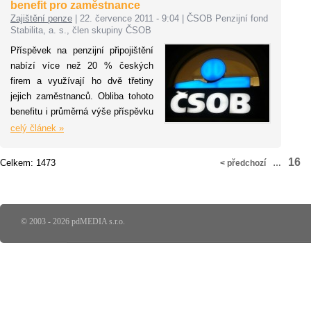
benefit pro zaměstnance
Př
odpovědně konstatovat, že právě
Zajištění penze
|
22. července 2011 - 9:04
|
ČSOB Penzijní fond
po
zaměstnanecké kolektivní fondy
Stabilita, a. s., člen skupiny ČSOB
po
mají proti jiným metodám
Příspěvek na penzijní připojištění
ce
penzijního připojištění nemalé
nabízí více než 20 % českých
30
výhody.
firem a využívají ho dvě třetiny
dů
jejich zaměstnanců. Obliba tohoto
ČS
benefitu i průměrná výše příspěvku
zah
zaměstnavatele nyní vedle stále
celý článek »
populárních stravenek vzrůstá.
„Důvody jsou hned dva: finanční
16
Celkem: 1473
< předchozí
…
krize a plánovaná důchodová
reforma. Lidé se začali bát, zda
prožijí důstojné stáří, a proto jsou
rádi za jakoukoliv podporu,“ říká
© 2003 - 2026 pdMEDIA s.r.o.
Jana Gabrielová, členka
představenstva ČSOB Penzijního
fondu Stabilita. Ačkoliv v době
kulminující finanční krize panovaly
obavy, že firmy budou
zaměstnancům benefit v podobě