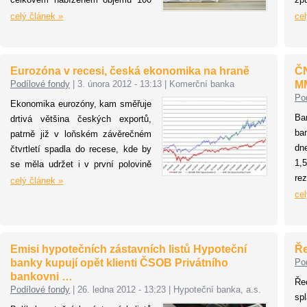
milionů eur ponese úrok 6,4 % p.a.
tak
celý článek »
cel
Tříleté dluhopisy v minimální výši
100 tisíc eur budou obchodovatelné
na bratislavské burze cenných
Eurozóna v recesi, česká ekonomika na hraně
ČN
papírů a investoři si je mohou od
Podílové fondy
|
3. února 2012 - 13:13
|
Komerční banka
M
7.2.2012 objednávat.
Po
Ekonomika eurozóny, kam směřuje
Ba
drtivá většina českých exportů,
ba
patrně již v loňském závěrečném
dn
čtvrtletí spadla do recese, kde by
1,
se měla udržet i v první polovině
re
letošního roku. Vzhledem k tomu,
celý článek »
Me
že česká ekonomika v posledních
cel
(M
dvou letech roste výlučně díky
Če
čistým exportům, musí se nutně
zá
hospodářské zpomalení v eurozóně
Emisi hypotečních zástavních listů Hypoteční
Ře
promítnout i ve výkonnosti
banky kupují opět klienti ČSOB Privátního
Po
českého hospodářství.
bankovni …
Ře
Podílové fondy
|
26. ledna 2012 - 13:23
|
Hypoteční banka, a.s.
sp