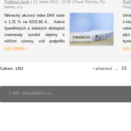
Podílové fondy
|
13. ledna 2012 - 12:06
|
Pavel Šlechta, Fio
Podí
ho
banka, a.s.
Hosp
Fra
Německý akciový index DAX roste
Umíte
po
o 1,31 % na 6232,66 b... Aukce
o kt
vl
španělských a italských dluhopisů
vaše
mo
znamenaly vysoké objemy s
plyn
st
nižšími výnosy, což podpořilo
byst
Pet
hlavně akcie bank.
ve v
celý článek »
celý
kter
př
Pře
15
Celkem: 1452
< předchozí
…
veli
© 2003 - 2026 pdMEDIA s.r.o.