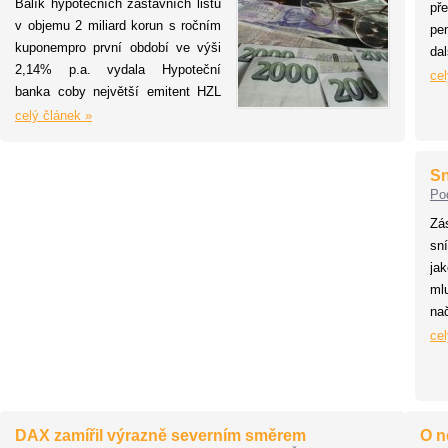
Balík hypotečních zástavních listů
př
v objemu 2 miliard korun s ročním
pe
kuponempro první období ve výši
d
2,14% p.a. vydala Hypoteční
zá
cel
banka coby největší emitent HZL
m
na českém trhu 19. ledna.
celý článek »
sou
Sn
Po
Zá
sn
ja
ml
na
po
cel
St
zn
pr
Mo
DAX zamířil výrazně severním směrem
O n
úv