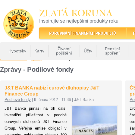
ZLATÁ KORUNA
Inspirujte se nejlepšími produkty roku
22 let tradice a kvality na finančním trhu
POROVNÁNÍ FINANČNÍCH PRODUKTŮ
F
Životní
Penzijní
Hypotéky
Karty
Účty
pojištění
spoření
ZLATÁ KORUNA
»
Zprávy
» Podílové fondy
Zprávy - Podílové fondy
J&T BANKA nabízí eurové dluhopisy J&T
ČS
Finance Group
pr
Podílové fondy
|
9. února 2012 - 11:36
|
J&T Banka
Po
J&T Banka přináší na trh další
Dr
investiční příležitost v podobě
ča
eurových dluhopisů J&T Finance
ob
Group. Veřejná emise obligací v
ša
celkovém nabízeném objemu 100
zp