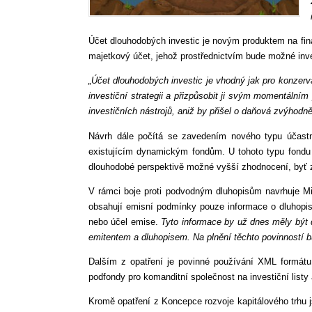
Účet dlouhodobých investic je novým produktem na fina
majetkový účet, jehož prostřednictvím bude možné invest
„Účet dlouhodobých investic je vhodný jak pro konzervat
investiční strategii a přizpůsobit ji svým momentální
investičních nástrojů, aniž by přišel o daňová zvýhodně
Návrh dále počítá se zavedením nového typu účastni
existujícím dynamickým fondům. U tohoto typu fondu ma
dlouhodobé perspektivě možné vyšší zhodnocení, byť za
V rámci boje proti podvodným dluhopisům navrhuje Min
obsahují emisní podmínky pouze informace o dluhopisu.
nebo účel emise.
Tyto informace by už dnes měly být d
emitentem a dluhopisem. Na plnění těchto povinností b
Dalším z opatření je povinné používání XML formátu
podfondy pro komanditní společnost na investiční listy 
Kromě opatření z Koncepce rozvoje kapitálového trhu j