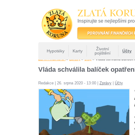
ZLATÁ KOR
Inspirujte se nejlepšími pr
22 let tradice a kvality na 
POROVNÁNÍ FINANČNÍCH
Životní
Hypotéky
Karty
Účty
pojištění
ZLATÁ KORUNA
»
Zprávy
»
Účty
» Vláda schválila balíček 
Vláda schválila balíček opatřen
Redakce
|
26. srpna 2020 - 13:00
|
Zprávy
|
Účty