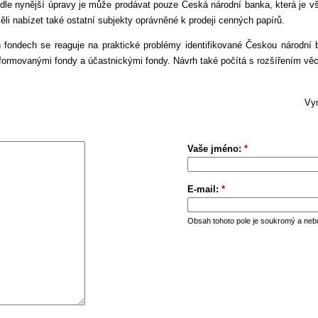
odle nynější úpravy je může prodávat pouze Česká národní banka, která je v
ěli nabízet také ostatní subjekty oprávněné k prodeji cenných papírů.
h fondech se reaguje na praktické problémy identifikované Českou národn
nsformovanými fondy a účastnickými fondy. Návrh také počítá s rozšířením v
Vym
Vaše jméno:
*
E-mail:
*
Obsah tohoto pole je soukromý a neb