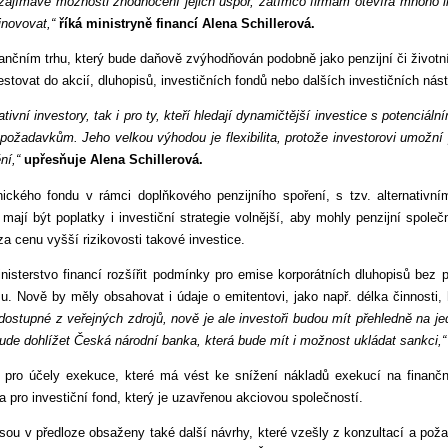
zajímavé možnosti zhodnocení jejich úspor, zatímco firmám otevírá mnoho inve
inovovat,“
říká ministryně financí Alena Schillerová.
nčním trhu, který bude daňově zvýhodňován podobně jako penzijní či životní p
ovat do akcií, dluhopisů, investičních fondů nebo dalších investičních nástro
ivní investory, tak i pro ty, kteří hledají dynamičtější investice s potenci
m požadavkům. Jeho velkou výhodou je flexibilita, protože investorovi umožní
ní,“
upřesňuje Alena Schillerová.
ckého fondu v rámci doplňkového penzijního spoření, s tzv. alternativní
jí být poplatky i investiční strategie volnější, aby mohly penzijní spole
 cenu vyšší rizikovosti takové investice.
isterstvo financí rozšířit podmínky pro emise korporátních dluhopisů bez p
 Nově by měly obsahovat i údaje o emitentovi, jako např. délka činnosti, 
ostupné z veřejných zdrojů, nově je ale investoři budou mít přehledně na je
ude dohlížet Česká národní banka, která bude mít i možnost ukládat sankci,“
 pro účely exekuce, které má vést ke snížení nákladů exekucí na finanč
a pro investiční fond, který je uzavřenou akciovou společností.
sou v předloze obsaženy také další návrhy, které vzešly z konzultací a poža