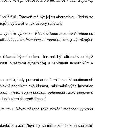
stičních příležitostí, které jim umožní růst a rychleji
ojištění. Zároveň má být jejich alternativou. Jedná se
jů a vytvářet si tak úspory na stáří.
álním vyšším výnosem. Klient si bude moci zvolit vhodnou
 přehodnocovat investice a transformovat je do různých
m účastnickým fondem. Ten má být alternativou k již
čnosti investovat dynamičtěji a nabídnout účastníkům v
rospektu, tedy pro emise do 1 mil. eur. V současnosti
hlavní podnikatelská činnost, minimální výše investice
dnom místě. To jim usnadní vyhodnotit riziko spojené s
doplňuje ministryně financí.
ním trhu. Návrh zákona také zavádí možnost vytvářet
davků z praxe. Nově by se měl rozšířit okruh subjektů,