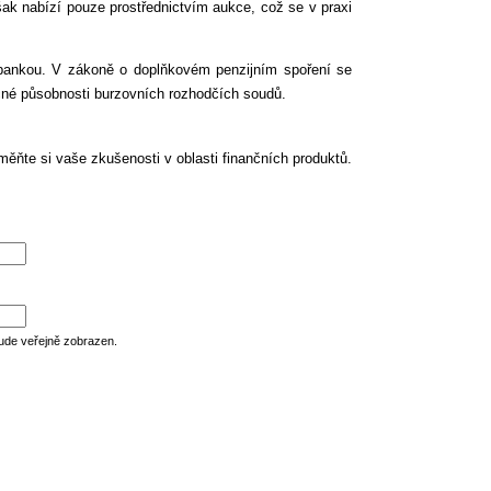
šak nabízí pouze prostřednictvím aukce, což se v praxi
í bankou. V zákoně o doplňkovém penzijním spoření se
ěcné působnosti burzovních rozhodčích soudů.
ěňte si vaše zkušenosti v oblasti finančních produktů.
ude veřejně zobrazen.