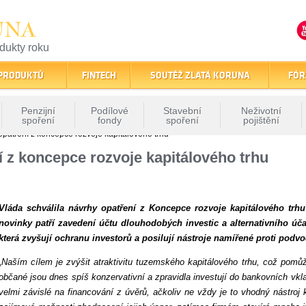
UNA
odukty roku
finančním trhu
 PRODUKTŮ
FINTECH
SOUTĚŽ ZLATÁ KORUNA
FÓR
Penzijní
Podílové
Stavební
Neživotní
spoření
fondy
spoření
pojištění
opatření z koncepce rozvoje kapitálového trhu
í z koncepce rozvoje kapitálového trhu
Vláda schválila návrhy opatření z Koncepce rozvoje kapitálového trh
novinky patří zavedení účtu dlouhodobých investic a alternativního úča
která zvyšují ochranu investorů a posilují nástroje namířené proti po
„Naším cílem je zvýšit atraktivitu tuzemského kapitálového trhu, což pom
občané jsou dnes spíš konzervativní a zpravidla investují do bankovních vkl
velmi závislé na financování z úvěrů, ačkoliv ne vždy je to vhodný nástroj 