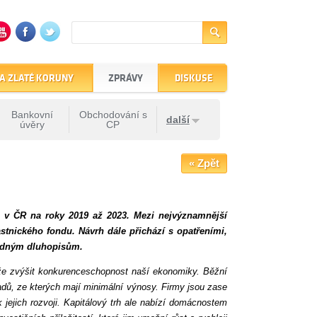
A ZLATÉ KORUNY
ZPRÁVY
DISKUSE
Bankovní
Obchodování s
další
úvěry
CP
« Zpět
u v ČR na roky 2019 až 2023. Mezi nejvýznamnější
stnického fondu. Návrh dále přichází s opatřeními,
dvodným dluhopisům.
ůže zvýšit konkurenceschopnost naší ekonomiky. Běžní
adů, ze kterých mají minimální výnosy. Firmy jsou zase
k jejich rozvoji. Kapitálový trh ale nabízí domácnostem