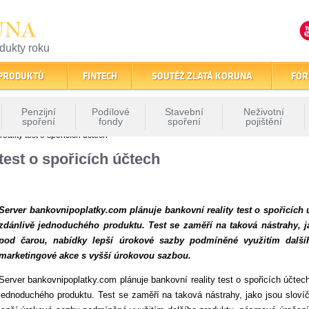
UNA
odukty roku
finančním trhu
 PRODUKTŮ
FINTECH
SOUTĚŽ ZLATÁ KORUNA
FÓR
Penzijní
Podílové
Stavební
Neživotní
spoření
fondy
spoření
pojištění
eality test o spořicích účtech
 test o spořicích účtech
Server bankovnipoplat­ky.com plánuje bankovní reality test o spořicích 
zdánlivě jednoduchého produktu. Test se zaměří na taková nástrahy, j
pod čarou, nabídky lepší úrokové sazby podmíněné využitím další
marketingové akce s vyšší úrokovou sazbou.
Server bankovnipoplat­ky.com plánuje bankovní reality test o spořicích účtec
jednoduchého produktu. Test se zaměří na taková nástrahy, jako jsou slovíč