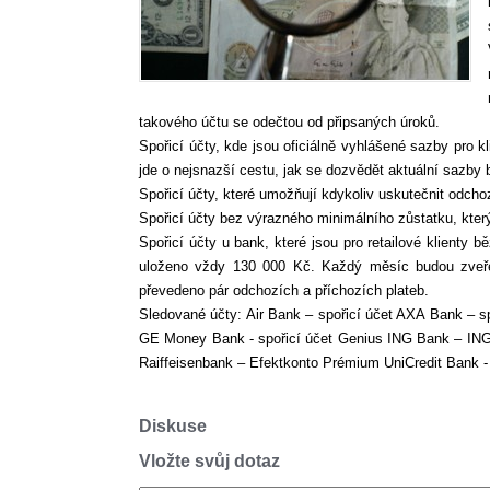
takového účtu se odečtou od připsaných úroků.
Spořicí účty, kde jsou oficiálně vyhlášené sazby pro 
jde o nejsnazší cestu, jak se dozvědět aktuální sazby 
Spořicí účty, které umožňují kdykoliv uskutečnit odchoz
Spořicí účty bez výrazného minimálního zůstatku, kter
Spořicí účty u bank, které jsou pro retailové klienty
uloženo vždy 130 000 Kč. Každý měsíc budou zveřejň
převedeno pár odchozích a příchozích plateb.
Sledované účty: Air Bank – spořicí účet AXA Bank – sp
GE Money Bank - spořicí účet Genius ING Bank – ING
Raiffeisenbank – Efektkonto Prémium UniCredit Bank -
Diskuse
Vložte svůj dotaz