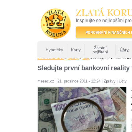
ZLATÁ KOR
Inspirujte se nejlepšími pr
22 let tradice a kvality na 
POROVNÁNÍ FINANČNÍCH
Životní
Hypotéky
Karty
Účty
pojištění
ZLATÁ KORUNA
»
Zprávy
»
Účty
» Sledujte první bankovní r
Sledujte první bankovní reality
mesec.cz
|
21. prosince 2011 - 12:24
|
Zprávy
|
Účty