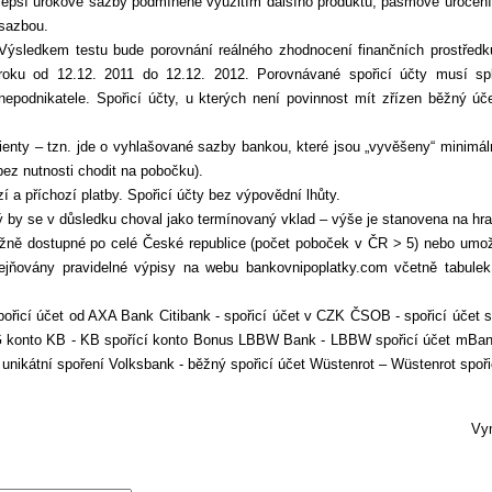
lepší úrokové sazby podmíněné využitím dalšího produktu, pásmové úročení
sazbou.
Výsledkem testu bude porovnání reálného zhodnocení finančních prostředk
roku od 12.12. 2011 do 12.12. 2012. Porovnávané spořicí účty musí splň
nepodnikatele. Spořicí účty, u kterých není povinnost mít zřízen běžný úč
klienty – tzn. jde o vyhlašované sazby bankou, které jsou „vyvěšeny“ minimál
bez nutnosti chodit na pobočku).
í a příchozí platby. Spořicí účty bez výpovědní lhůty.
ý by se v důsledku choval jako termínovaný vklad – výše je stanovena na hra
 běžně dostupné po celé České republice (počet poboček v ČR > 5) nebo umožň
ovány pravidelné výpisy na webu bankovnipoplat­ky.com včetně tabulek s
ořicí účet od AXA Bank Citibank - spořicí účet v CZK ČSOB - spořicí účet 
 konto KB - KB spořící konto Bonus LBBW Bank - LBBW spořicí účet mBank 
 unikátní spoření Volksbank - běžný spořicí účet Wüstenrot – Wüstenrot sp
Vym