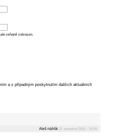
ude veřejně zobrazen.
ním a s případným poskytnutím dalších aktuálních
Aleš náhlík
22. prosince 2011 - 10:55