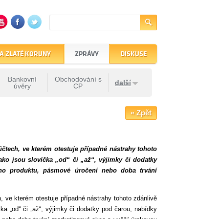
A ZLATÉ KORUNY
ZPRÁVY
DISKUSE
Bankovní
Obchodování s
další
úvěry
CP
« Zpět
účtech, ve kterém otestuje případné nástrahy tohoto
ako jsou slovíčka „od“ či „až“, výjimky či dodatky
ho produktu, pásmové úročení nebo doba trvání
h, ve kterém otestuje případné nástrahy tohoto zdánlivě
ka „od“ či „až“, výjimky či dodatky pod čarou, nabídky