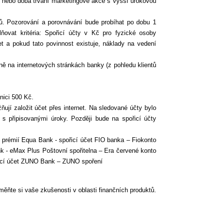
 nebo doba trvání marketingové akce s vyšší úrokovou
ů. Pozorování a porovnávání bude probíhat po dobu 1
ovat kritéria: Spořicí účty v Kč pro fyzické osoby
et a pokud tato povinnost existuje, náklady na vedení
ně na internetových stránkách banky (z pohledu klientů
nici 500 Kč.
ují založit účet přes internet. Na sledované účty bylo
 připisovaný­mi úroky. Později bude na spořicí účty
s prémií Equa Bank - spořicí účet FIO banka – Fiokonto
- eMax Plus Poštovní spořitelna – Era červené konto
ořicí účet ZUNO Bank – ZUNO spoření
ěňte si vaše zkušenosti v oblasti finančních produktů.