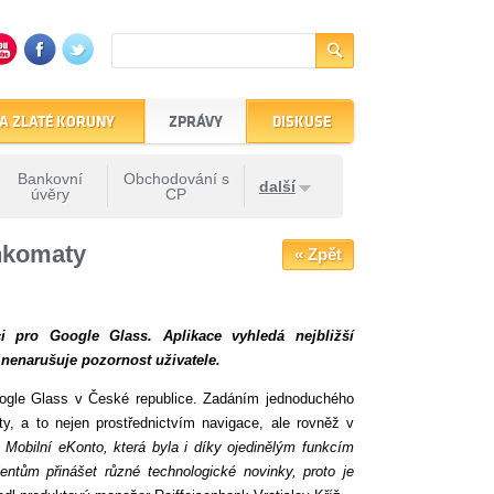
A ZLATÉ KORUNY
ZPRÁVY
DISKUSE
Bankovní
Obchodování s
další
úvěry
CP
ankomaty
« Zpět
ci pro Google Glass. Aplikace vyhledá nejbližší
 nenarušuje pozornost uživatele.
 Google Glass v České republice. Zadáním jednoduchého
y, a to nejen prostřednictvím navigace, ale rovněž v
ny Mobilní eKonto, která byla i díky ojedinělým funkcím
entům přinášet různé technologické novinky, proto je