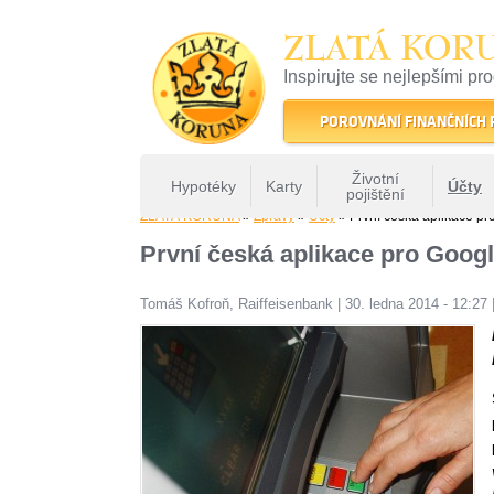
ZLATÁ KOR
Inspirujte se nejlepšími pr
22 let tradice a kvality na 
POROVNÁNÍ FINANČNÍCH
Životní
Hypotéky
Karty
Účty
pojištění
ZLATÁ KORUNA
»
Zprávy
»
Účty
» První česká aplikace pr
První česká aplikace pro Goog
Tomáš Kofroň, Raiffeisenbank
|
30. ledna 2014 - 12:27