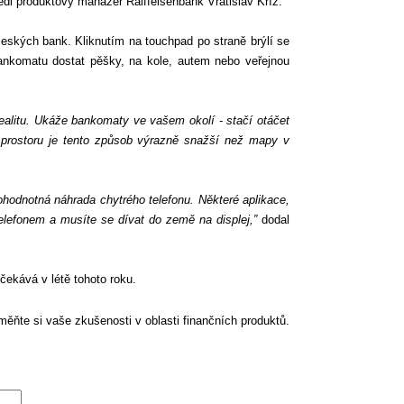
dl produktový manažer Raiffeisenbank Vratislav Kříž.
eských bank. Kliknutím na touchpad po straně brýlí se
bankomatu dostat pěšky, na kole, autem nebo veřejnou
 realitu. Ukáže bankomaty ve vašem okolí - stačí otáčet
 prostoru je tento způsob výrazně snažší než mapy v
hodnotná náhrada chytrého telefonu. Některé aplikace,
telefonem a musíte se dívat do země na displej,”
dodal
čekává v létě tohoto roku.
ěňte si vaše zkušenosti v oblasti finančních produktů.