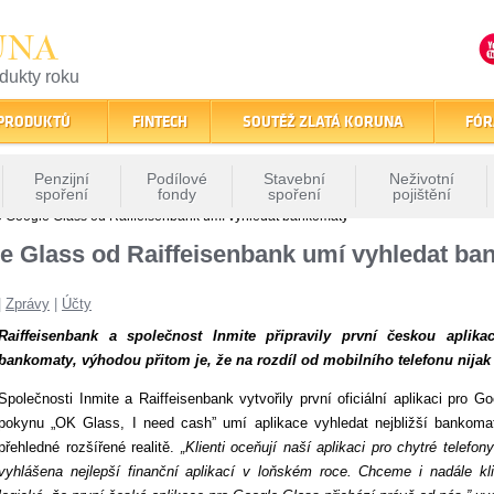
UNA
odukty roku
finančním trhu
 PRODUKTŮ
FINTECH
SOUTĚŽ ZLATÁ KORUNA
FÓR
Penzijní
Podílové
Stavební
Neživotní
spoření
fondy
spoření
pojištění
o Google Glass od Raiffeisenbank umí vyhledat bankomaty
le Glass od Raiffeisenbank umí vyhledat b
|
Zprávy
|
Účty
Raiffeisenbank a společnost Inmite připravily první českou aplika
bankomaty, výhodou přitom je, že na rozdíl od mobilního telefonu nijak
Společnosti Inmite a Raiffeisenbank vytvořily první oficiální aplikaci pro
pokynu „OK Glass, I need cash” umí aplikace vyhledat nejbližší bankomat
přehledné rozšířené realitě.
„Klienti oceňují naší aplikaci pro chytré telefo
vyhlášena nejlepší finanční aplikací v loňském roce. Chceme i nadále kli