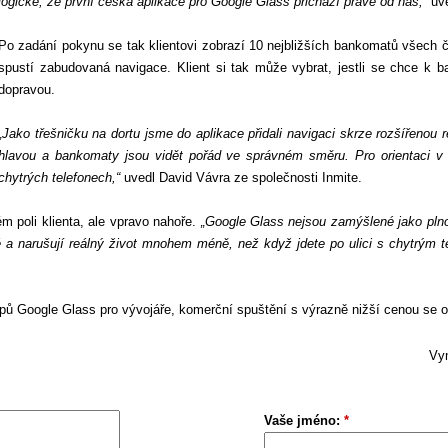
logické, že první česká aplikace pro Google Glass přichází právě od nás,”
uve
Po zadání pokynu se tak klientovi zobrazí 10 nejbližších bankomatů všech č
spustí zabudovaná navigace. Klient si tak může vybrat, jestli se chce k 
dopravou.
„Jako třešničku na dortu jsme do aplikace přidali navigaci skrze rozšířenou
hlavou a bankomaty jsou vidět pořád ve správném směru. Pro orientaci v
chytrých telefonech,“
uvedl David Vávra ze společnosti Inmite.
m poli klienta, ale vpravo nahoře.
„Google Glass nejsou zamýšlené jako plno
né a narušují reálný život mnohem méně, než když jdete po ulici s chytrým 
ypů Google Glass pro vývojáře, komerční spuštění s výrazně nižší cenou se o
Vym
Vaše jméno:
*