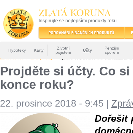
ZLATÁ KORUNA
Inspirujte se nejlepšími produkty roku
22 let tradice a kvality na finančním trhu
POROVNÁNÍ FINANČNÍCH PRODUKTŮ
F
Životní
Penzijní
Hypotéky
Karty
Účty
pojištění
spoření
ZLATÁ KORUNA
»
Zprávy
»
Účty
» Projděte si účty. Co si ve financích ohlídat do k
Projděte si účty. Co si
konce roku?
22. prosince 2018 - 9:45
|
Zprá
Dořešit 
domácn