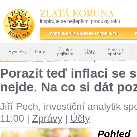
ZLATÁ KORUNA
Inspirujte se nejlepšími produkty roku
22 let tradice a kvality na finančním trhu
POROVNÁNÍ FINANČNÍCH PRODUKTŮ
F
Životní
Penzijní
Hypotéky
Karty
Účty
pojištění
spoření
ZLATÁ KORUNA
»
Zprávy
»
Účty
» Porazit teď inflaci se spořicím účtem v bance nej
Porazit teď inflaci se
nejde. Na co si dát poz
Jiří Pech, investiční analytik s
11:00
|
Zprávy
|
Účty
Pohled 