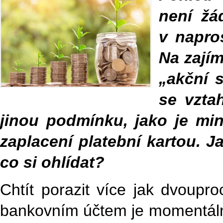
není žá
v napro
Na zajím
„akční 
se vzta
jinou podmínku, jako je min
zaplacení platební kartou. 
co si ohlídat?
Chtít porazit více jak dvoupro
bankovním účtem je momentálně