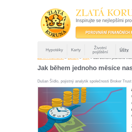
ZLATÁ KOR
Inspirujte se nejlepšími pr
22 let tradice a kvality na 
POROVNÁNÍ FINANČNÍCH
Životní
Hypotéky
Karty
Účty
pojištění
ZLATÁ KORUNA
»
Zprávy
»
Účty
» Jak během jednoho měsí
Jak během jednoho měsíce nasm
Dušan Šídlo, pojistný analytik společnosti Broker Trus