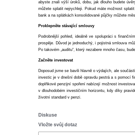
abyste znali výší úroků, dobu, jak dlouho budete úvěr
můžete splatit nejrychleji. Pokud máte možnost splati
bank a na splátkách konsolidované půjčky můžete měsí
Proklepněte stávající smlouvy
Podrobnější pohled, ideálně ve spolupráci s finančn
prospěje. Důvod je jednoduchý, i pojistná smlouva mů
Po takovém „auditu“, který nezabere mnoho času, budet
Začněte investovat
Doposud jsme se bavili hlavně o výdajích, ale součást
investic je v dnešní době opravdu pestrá a s pomocí f
doplňkové penzijní spoření nabízejí možnost investova
v dlouhodobém investičním horizontu, kdy díky prav
životní standard v penzi.
Diskuse
Vložte svůj dotaz