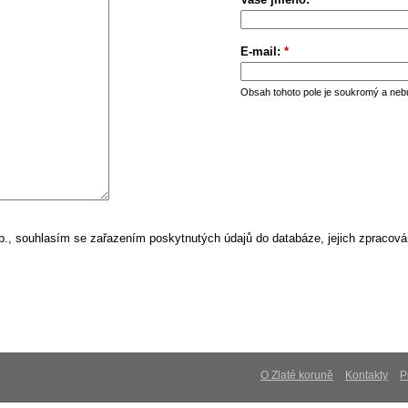
E-mail:
*
Obsah tohoto pole je soukromý a neb
, souhlasím se zařazením poskytnutých údajů do databáze, jejich zpracová
O Zlaté koruně
Kontakty
P