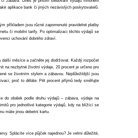
ava či zábava. Dnes je přitom sledování výdajů mnohem
také aplikace bank či jiných nezávislých poskytovatelů.
pickým příkladem jsou různé zapomenuté pravidelné platby
netu či mobilní tarify. Po optimalizaci těchto výdajů se
evenci uchování dobrého zdraví.
a další měsíce a začněte jej dodržovat. Každý rozpočet
it na nezbytné životní výdaje, 20 procent je určeno pro
pojené se životním stylem a zábavou. Nejdůležitější jsou
vaci, proč to děláte. Pět procent příjmů tedy směřujte
ze do obálek podle druhu výdajů – zábava, výdaje na
mitů pro jednotlivé kategorie výdajů, kdy na blížící se
rému máte jinou debetní kartu.
ervy. Splácíte více půjček najednou? Je velmi důležité,