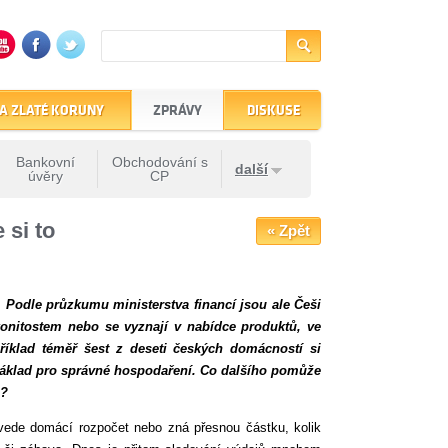
A ZLATÉ KORUNY
ZPRÁVY
DISKUSE
Bankovní
Obchodování s
další
úvěry
CP
 si to
« Zpět
 Podle průzkumu ministerstva financí jsou ale Češi
konitostem nebo se vyznají v nabídce produktů, ve
říklad téměř šest z deseti českých domácností si
 základ pro správné hospodaření. Co dalšího pomůže
c?
 vede domácí rozpočet nebo zná přesnou částku, kolik