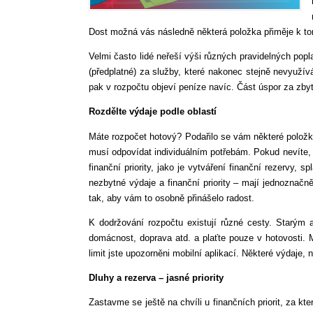
Dost možná vás následně některá položka přiměje k t
Velmi často lidé neřeší výši různých pravidelných popla
(předplatné) za služby, které nakonec stejně nevyužívát
pak v rozpočtu objeví peníze navíc. Část úspor za zby
Rozdělte výdaje podle oblastí
Máte rozpočet hotový? Podařilo se vám některé položky
musí odpovídat individuálním potřebám. Pokud nevíte, j
finanční priority, jako je vytváření finanční rezervy, 
nezbytné výdaje a finanční priority – mají jednoznačn
tak, aby vám to osobně přinášelo radost.
K dodržování rozpočtu existují různé cesty. Starým
domácnost, doprava atd. a plaťte pouze v hotovosti. Mo
limit jste upozorněni mobilní aplikací. Některé výdaje, 
Dluhy a rezerva – jasné priority
Zastavme se ještě na chvíli u finančních priorit, za k