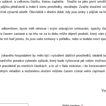
y splácet, a celkovou částku, kterou zaplatíte. Snažte se jako první umoři
t půjčku předčasně a máte k tomu prostředky, neváhejte. Zvažte sloučení ví
čně výrazně ušetřit. Obzvláště v dnešní době, kdy jsou úroky z půjček na h
ím odborníkem, byste měli věnovat i svým stávajícím smlouvám, typicky r
že časem zastarat a na trhu se za tu dobu může objevit produkt, který vám 
e mít buď jistotu, že jsou vaše smlouvy v pořádku, nebo si budete moct sjed
í zdravého hospodaření by mělo být i vytváření dalších prostředků, ideálně 
inančního poradce vyberete způsob, který bude vyhovovat jak vašim možnoste
t pravidelně po menších částkách, a to už v řádu stokorun, i do konzervativn
idelným vkladům a složenému úročení můžete časem získat velmi zajímavé 
Vym
Vaše jméno:
*