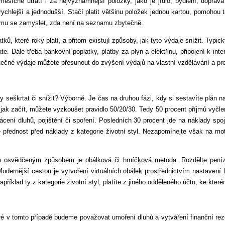
měsíčně utratí i za nejvýznamnější položky, jako je jídlo, bydlení, dopr
rychlejší a jednodušší. Stačí platit většinu položek jednou kartou, pomohou 
omu se zamyslet, zda není na seznamu zbytečně.
tků, které roky platí, a přitom existují způsoby, jak tyto výdaje snížit. Ty
e. Dále třeba bankovní poplatky, platby za plyn a elektřinu, připojení k inter
tečné výdaje můžete přesunout do zvýšení výdajů na vlastní vzdělávání a pr
 seškrtat či snížit? Výborně. Je čas na druhou fázi, kdy si sestavíte plán n
ak začít, můžete vyzkoušet pravidlo 50/20/30. Tedy 50 procent příjmů vyčlen
splácení dluhů, pojištění či spoření. Posledních 30 procent jde na náklady s
ě přednost před náklady z kategorie životní styl. Nezapomínejte však na moti
 a osvědčeným způsobem je obálková či hrníčková metoda. Rozdělte pení
dernější cestou je vytvoření virtuálních obálek prostřednictvím nastavení li
například ty z kategorie životní styl, platíte z jiného odděleného účtu, ke kte
teré v tomto případě budeme považovat umoření dluhů a vytváření finanční rez