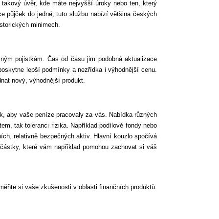
t takový úvěr, kde máte nejvyšší úroky nebo ten, který
ce půjček do jedné, tuto službu nabízí většina českých
istorických minimech.
ůzným pojistkám. Čas od času jim podobná aktualizace
poskytne lepší podmínky a nezřídka i výhodnější cenu.
nat nový, výhodnější produkt.
tak, aby vaše peníze pracovaly za vás. Nabídka různých
m, tak toleranci rizika. Například podílové fondy nebo
ích, relativně bezpečných aktiv. Hlavní kouzlo spočívá
částky, které vám například pomohou zachovat si váš
ěňte si vaše zkušenosti v oblasti finančních produktů.