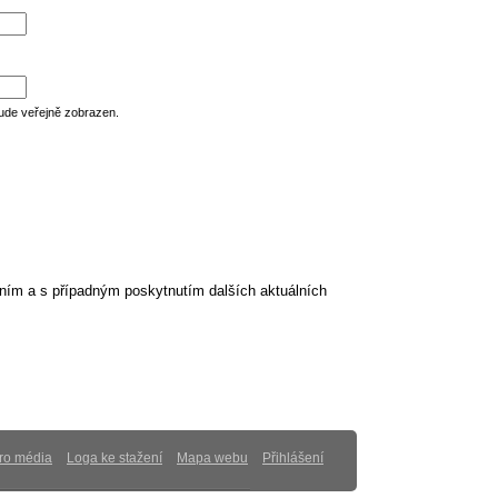
ude veřejně zobrazen.
ním a s případným poskytnutím dalších aktuálních
ro média
Loga ke stažení
Mapa webu
Přihlášení