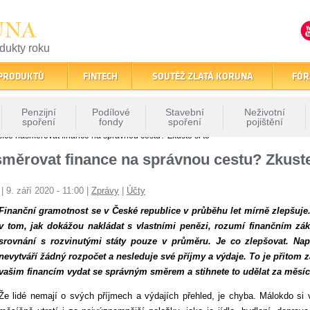
UNA
odukty roku
finančním trhu
 PRODUKTŮ
FINTECH
SOUTĚŽ ZLATÁ KORUNA
FÓR
Penzijní
Podílové
Stavební
Neživotní
spoření
fondy
spoření
pojištění
ce nasměrovat finance na správnou cestu? Zkuste si to
ěrovat finance na správnou cestu? Zkuste
t
|
9. září 2020 - 11:00
|
Zprávy
|
Účty
Finanční gramotnost se v České republice v průběhu let mírně zlepšuje.
v tom, jak dokážou nakládat s vlastními penězi, rozumí finančním zá
srovnání s rozvinutými státy pouze v průměru. Je co zlepšovat. Nap
nevytváří žádný rozpočet a nesleduje své příjmy a výdaje. To je přitom
vašim financím vydat se správným směrem a stihnete to udělat za měsí
Že lidé nemají o svých příjmech a výdajích přehled, je chyba. Málokdo si