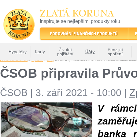
ZLATÁ KORUNA
Inspirujte se nejlepšími produkty roku
22 let tradice a kvality na finančním trhu
POROVNÁNÍ FINANČNÍCH PRODUKTŮ
F
Životní
Penzijní
Hypotéky
Karty
Účty
pojištění
spoření
ZLATÁ KORUNA
»
Zprávy
»
Účty
» ČSOB připravila Průvodce seniora světem finan
ČSOB připravila Průvo
ČSOB
|
3. září 2021 - 10:00
|
Z
V rámci
zaměřuje
banka n