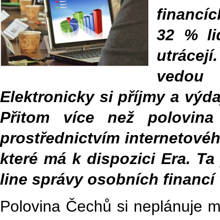
financí
32 % li
utrácej
vedou 
Elektronicky si příjmy a vý
Přitom více než polovina
prostřednictvím internetové
které má k dispozici Era. Ta
line správy osobních financí
Polovina Čechů si neplánuje mě