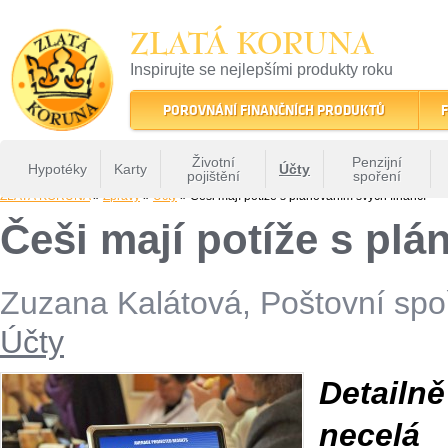
ZLATÁ KORUNA
Inspirujte se nejlepšími produkty roku
22 let tradice a kvality na finančním trhu
POROVNÁNÍ FINANČNÍCH PRODUKTŮ
F
Životní
Penzijní
Hypotéky
Karty
Účty
pojištění
spoření
ZLATÁ KORUNA
»
Zprávy
»
Účty
» Češi mají potíže s plánováním svých financí
Češi mají potíže s pl
Zuzana Kalátová, Poštovní spoř
Účty
Detailn
necelá 