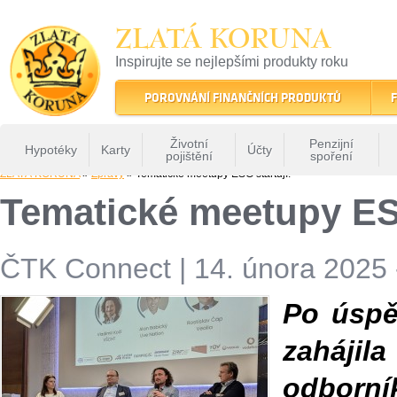
ZLATÁ KORUNA
Inspirujte se nejlepšími produkty roku
22 let tradice a kvality na finančním trhu
POROVNÁNÍ FINANČNÍCH PRODUKTŮ
F
Životní
Penzijní
Hypotéky
Karty
Účty
pojištění
spoření
ZLATÁ KORUNA
»
Zprávy
» Tematické meetupy ESG startují!
Tematické meetupy ESG
ČTK Connect
|
14. února 2025 
Po úspě
zaháji
odborní