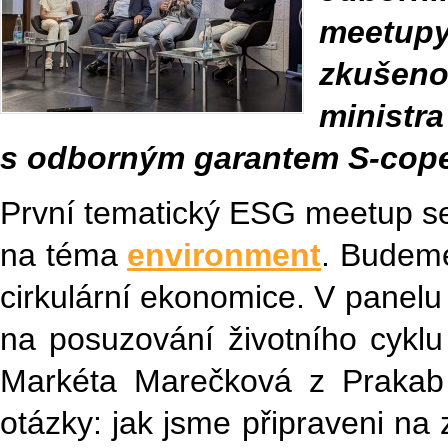
meetupy
zkušeno
minist
s odborným garantem S-cope
První tematický ESG meetup se 
na téma
environment
. Budeme
cirkulární ekonomice. V panelu 
na posuzování životního cyklu
Markéta Marečková z Prakab
otázky: jak jsme připraveni na