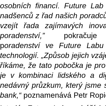
osobních financí. Future La
nadšenců z řad našich poradců 
vzejít řada zajímavých ino
poradenství,”
pokrač
p
oradenství ve Future Labu
technologií. „Způsob jejich vz
říkáme, že tato pobočka je pro 
je v kombinaci lidského a di
nedávný průzkum, který jsme si
bank,“
poznamenává Petr Ropi