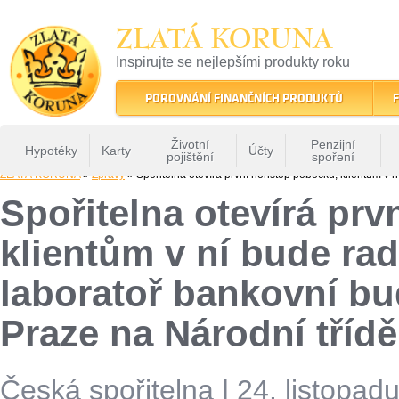
ZLATÁ KORUNA
Inspirujte se nejlepšími produkty roku
22 let tradice a kvality na finančním trhu
POROVNÁNÍ FINANČNÍCH PRODUKTŮ
F
Životní
Penzijní
Hypotéky
Karty
Účty
pojištění
spoření
ZLATÁ KORUNA
»
Zprávy
» Spořitelna otevírá první nonstop pobočku, klientům v ní
Spořitelna otevírá pr
klientům v ní bude radi
laboratoř bankovní bu
Praze na Národní třídě
Česká spořitelna
|
24. listopad