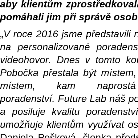
aby klientům zprostředkoval
pomáhali jim při správě osob
„
V roce 2016 jsme představili
na personalizované poraden
videohovor. Dnes v tomto kon
Pobočka přestala být místem, 
místem, kam naprostá
poradenství. Future Lab náš 
a posiluje kvalitu poradenst
umožňuje klientům využívat o
Daniela Pešková, členka před