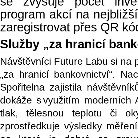
se zvyšuje počet inv
program akcí na nejbliž
zaregistrovat přes QR kó
Služby „za hranicí bank
Návštěvníci Future Labu si na 
„za hranicí bankovnictví“. Na
Spořitelna zajistila návštěvn
dokáže s využitím moderních AI
tlak, tělesnou teplotu či o
zprostředkuje výsledky měření