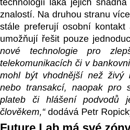
technologií láká jejich snadná
znalostí. Na druhou stranu víc
stále preferují osobní kontakt
umožňují řešit pouze jednodu
nové technologie pro zlep
telekomunikacích či v bankovni
mohl být vhodnější než živý
nebo transakcí, naopak pro 
plateb či hlášení podvodů j
člověkem,“
dodává Petr Ropick
Future Lab má své zóny