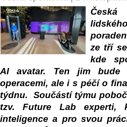
Česká 
lidsk
poraden
ze tří s
kde spo
AI avatar. Ten jim bude
operacemi, ale i s péčí o fin
týdnu. Součástí týmu poboč
tzv. Future Lab experti, 
inteligence a pro svou prác