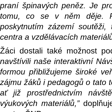
praní špinavých peněz. Je pro
tomu, co se v něm děje. Pr
poskytnutím zázemí soutěži, 
centra a vzdělávacích materiálů
Žáci dostali také možnost p
navštívili naše interaktivní N
formou přibližujeme široké ve
zájmu žáků i pedagogů o tato t
ať již prostřednictvím návš
výukových materiálů,”
doplňuj