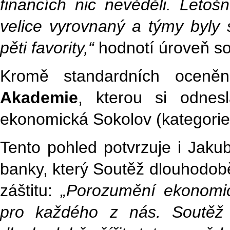
financích nic nevěděli. Letoš
velice vyrovnaný a týmy byly s
pěti favority,“
hodnotí úroveň s
Kromě standardních oceně
Akademie
, kterou si odnes
ekonomická Sokolov (kategorie I
Tento pohled potvrzuje i Jaku
banky, který Soutěž dlouhodob
záštitu:
„Porozumění ekonomi
pro každého z nás. Soutěž