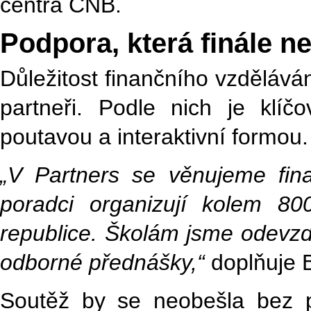
centra ČNB.
Podpora, která finále n
Důležitost finančního vzdělává
partneři. Podle nich je klí
poutavou a interaktivní formou.
„V Partners se věnujeme fin
poradci organizují kolem 8
republice. Školám jsme odevzda
odborné přednášky,“
doplňuje B
Soutěž by se neobešla bez pod