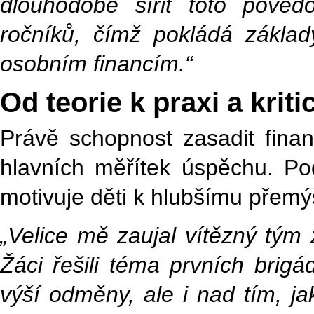
dlouhodobě šířit toto pověd
ročníků, čímž pokládá základ
osobním financím.“
Od teorie k praxi a kri
Právě schopnost zasadit finanč
hlavních měřítek úspěchu. Po
motivuje děti k hlubšímu přemýš
„Velice mě zaujal vítězný tým 
Žáci řešili téma prvních brig
výší odměny, ale i nad tím, j