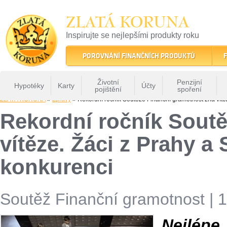
ZLATÁ KORUNA
Inspirujte se nejlepšími produkty roku
22 let tradice a kvality na finančním trhu
POROVNÁNÍ FINANČNÍCH PRODUKTŮ
F
Životní
Penzijní
Hypotéky
Karty
Účty
pojištění
spoření
ZLATÁ KORUNA
»
Zprávy
» Rekordní ročník Soutěže Finanční gramotnost zná vítěze
Rekordní ročník Sout
vítěze. Žáci z Prahy a 
konkurenci
Soutěž Finanční gramotnost
|
1
Nejlépe 