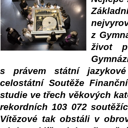
Základ
nejvyrov
z Gymná
život 
Gymnázi
s právem státní jazykové
celostátní Soutěže Finančn
studie ve třech věkových kat
rekordních 103 072 soutěžíc
Vítězové tak obstáli v obro