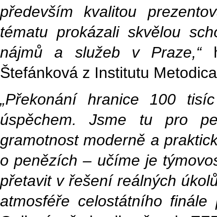
především kvalitou prezento
tématu prokázali skvělou sch
nájmů a služeb v Praze,“
h
Štefánková z Institutu Metodica
„Překonání hranice 100 tis
úspěchem. Jsme tu pro ped
gramotnost moderně a praktick
o penězích – učíme je týmovost
přetavit v řešení reálných úkolů
atmosféře celostátního finál