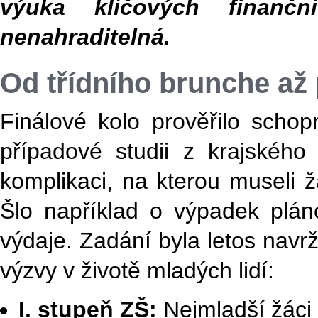
výuka klíčových finanč
nenahraditelná.
Od třídního brunche až
Finálové kolo prověřilo scho
případové studii z krajského 
komplikaci, na kterou museli žá
Šlo například o výpadek plá
výdaje. Zadání byla letos navrž
výzvy v životě mladých lidí:
I. stupeň ZŠ:
Nejmladší žáci 