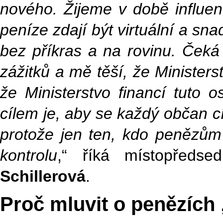
nového. Žijeme v době influenc
peníze zdají být virtuální a sna
bez příkras a na rovinu. Čeká
zážitků a mě těší, že Minister
že Ministerstvo financí tuto
cílem je, aby se každý občan c
protože jen ten, kdo penězům
kontrolu
,“ říká místopředse
Schillerová
.
Proč mluvit o penězích