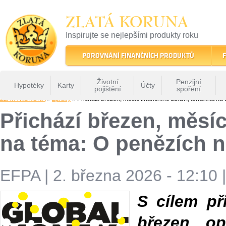
ZLATÁ KORUNA
Inspirujte se nejlepšími produkty roku
22 let tradice a kvality na finančním trhu
POROVNÁNÍ FINANČNÍCH PRODUKTŮ
F
Životní
Penzijní
Hypotéky
Karty
Účty
pojištění
spoření
ZLATÁ KORUNA
»
Zprávy
» Přichází březen, měsíc finančního zdraví, tentokrát na
Přichází březen, měsíc
na téma: O penězích n
EFPA
|
2. března 2026 - 12:10
S cílem př
březen op