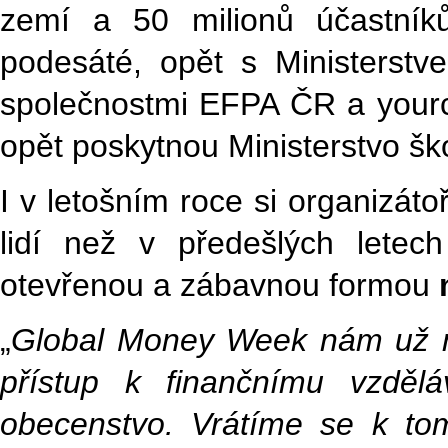
zemí a 50 milionů účastníků
podesáté, opět s Ministerst
společnostmi EFPA ČR a yourch
opět poskytnou Ministerstvo šk
I v letošním roce si organizáto
lidí než v předešlých letec
otevřenou a zábavnou formou
m
„
Global Money Week nám už ně
přístup k finančnímu vzdělá
obecenstvo. Vrátíme se k to