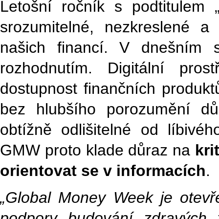
Letošní ročník s podtitulem
srozumitelné, nezkreslené a
našich financí. V dnešním sv
rozhodnutím. Digitální prost
dostupnost finančních produktů
bez hlubšího porozumění důs
obtížně odlišitelné od líbivé
GMW proto klade důraz na
kri
orientovat se v informacích
.
„Global Money Week je otevřen
podpory budování zdravých 