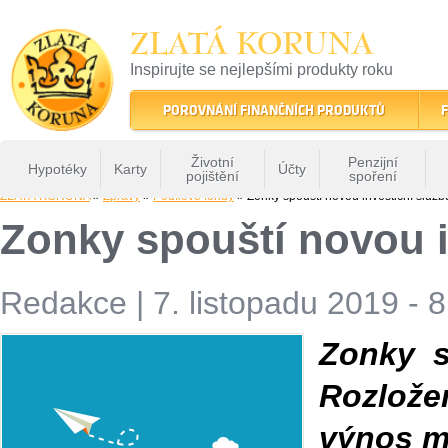
ZLATÁ KORUNA
Inspirujte se nejlepšími produkty roku
22 let tradice a kvality na finančním trhu
POROVNÁNÍ FINANČNÍCH PRODUKTŮ
F
Životní
Penzijní
Hypotéky
Karty
Účty
pojištění
spoření
ZLATÁ KORUNA
»
Zprávy
»
Podílové fondy
» Zonky spouští novou investiční služb
Zonky spouští novou i
Redakce
|
7. listopadu 2019 - 
Zonky s
Rozložen
výnos m