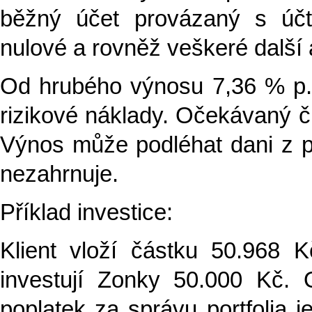
běžný účet provázaný s účt
nulové a rovněž veškeré další 
Od hrubého výnosu 7,36 % p.a
rizikové náklady. Očekávaný č
Výnos může podléhat dani z př
nezahrnuje.
Příklad investice:
Klient vloží částku 50.968 
investují Zonky 50.000 Kč.
poplatek za správu portfolia 