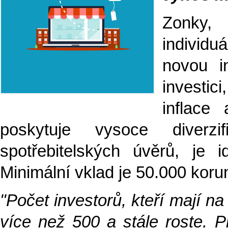
Zonky, 
individuá
novou in
investici
inflace
poskytuje vysoce diverzif
spotřebitelských úvěrů, je i
Minimální vklad je 50.000 koru
"Počet investorů, kteří mají n
více než 500 a stále roste. Pr