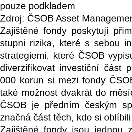
pouze podkladem
Zdroj: ČSOB Asset Management,
Zajištěné fondy poskytují př
stupni rizika, které s sebou i
strategiemi, které ČSOB vypis
diverzifikovat investiční část 
000 korun si mezi fondy ČSOB
také možnost dvakrát do měsíc
ČSOB je předním českým spec
značná část těch, kdo si oblíbil
Zajištěné fondy jsou jednou 