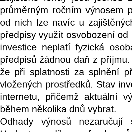
průměrným ročním výnosem pře
od nich lze navíc u zajištěn
předpisy využít osvobození od 
investice neplatí fyzická os
předpisů žádnou daň z příjmu. 
že při splatnosti za splnění 
vložených prostředků. Stav inve
internetu, přičemž aktuální v
během několika dnů vybrat.
Odhady výnosů nezaručují 