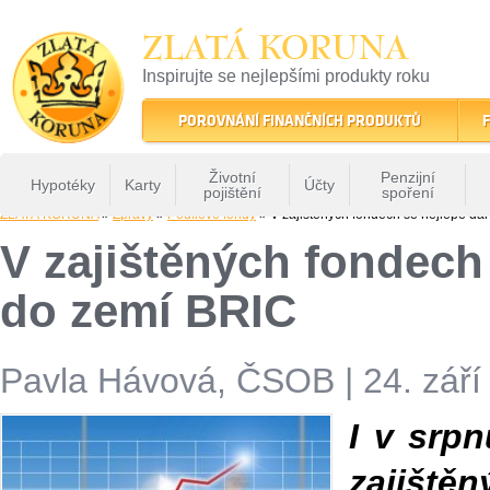
ZLATÁ KORUNA
Inspirujte se nejlepšími produkty roku
22 let tradice a kvality na finančním trhu
POROVNÁNÍ FINANČNÍCH PRODUKTŮ
F
Životní
Penzijní
Hypotéky
Karty
Účty
pojištění
spoření
ZLATÁ KORUNA
»
Zprávy
»
Podílové fondy
» V zajištěných fondech se nejlépe dař
V zajištěných fondech 
do zemí BRIC
Pavla Hávová, ČSOB
|
24. září
I v srpn
zajiště