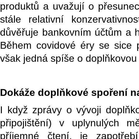
produktů a uvažují o přesunec
stále relativní konzervativn
důvěřuje bankovním účtům a hot
Během covidové éry se sice po
však jedná spíše o doplňkovou
Dokáže doplňkové spoření na 
I když zprávy o vývoji doplňk
připojištění) v uplynulých m
příjemné čtení, je zapotřeb