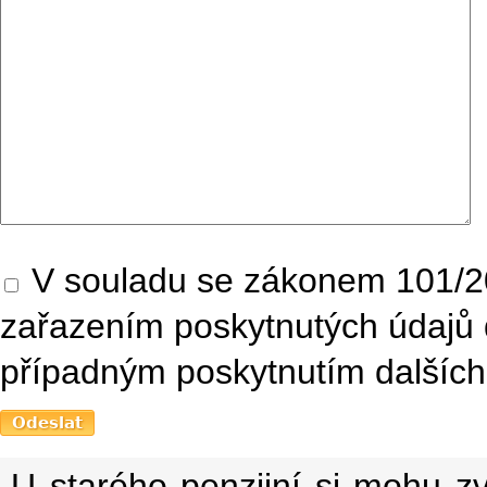
V souladu se zákonem 101/20
zařazením poskytnutých údajů 
případným poskytnutím dalších 
U starého penzijní si mohu zv