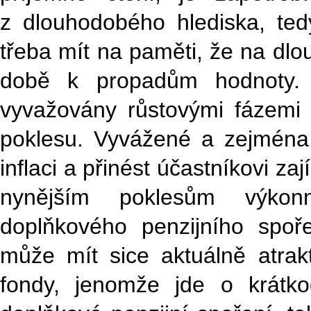
z dlouhodobého hlediska, tedy
třeba mít na paměti, že na dlo
době k propadům hodnoty. 
vyvažovány růstovými fázemi c
poklesu. Vyvážené a zejména
inflaci a přinést účastníkovi z
nynějším poklesům výkon
doplňkového penzijního spoř
může mít sice aktuálně atrakt
fondy, jenomže jde o krátk