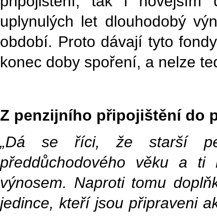
připojištění, tak i novější
uplynulých let dlouhodobý vý
období. Proto dávají tyto fondy
konec doby spoření, a nelze te
Z penzijního připojištění do 
„Dá se říci, že starší penz
předdůchodového věku a ti kli
výnosem. Naproti tomu doplňko
jedince, kteří jsou připraveni 