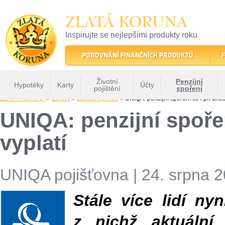
ZLATÁ KORUNA
Inspirujte se nejlepšími produkty roku
22 let tradice a kvality na finančním trhu
POROVNÁNÍ FINANČNÍCH PRODUKTŮ
F
Životní
Penzijní
Hypotéky
Karty
Účty
pojištění
spoření
ZLATÁ KORUNA
»
Zprávy
»
Zajištění penze
» UNIQA: penzijní spoření se i při dnešní
UNIQA: penzijní spoření
vyplatí
UNIQA pojišťovna
|
24. srpna 2
Stále více lidí ny
z nichž aktuální 