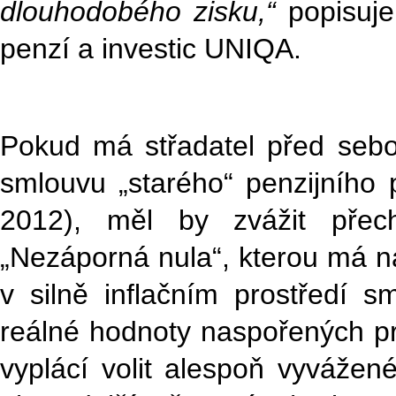
dlouhodobého zisku,“
popisuje
penzí a investic UNIQA.
Pokud má střadatel před sebo
smlouvu „starého“ penzijního 
2012), měl by zvážit přec
„Nezáporná nula“, kterou má na
v silně inflačním prostředí s
reálné hodnoty naspořených pro
vyplácí volit alespoň vyvážen