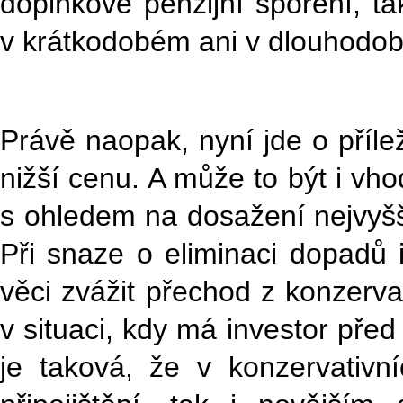
doplňkové penzijní spoření, ta
v krátkodobém ani v dlouhodob
Právě naopak, nyní jde o příle
nižší cenu. A může to být i vho
s ohledem na dosažení nejvyšš
Při snaze o eliminaci dopadů 
věci zvážit přechod z konzerva
v situaci, kdy má investor pře
je taková, že v konzervativn