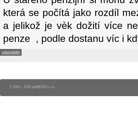
která se počítá jako rozdíl 
a jelikož je vèk dožití více 
penze , podle dostanu víc i 
odpovědět
© 2003 - 2026 pdMEDIA s.r.o.