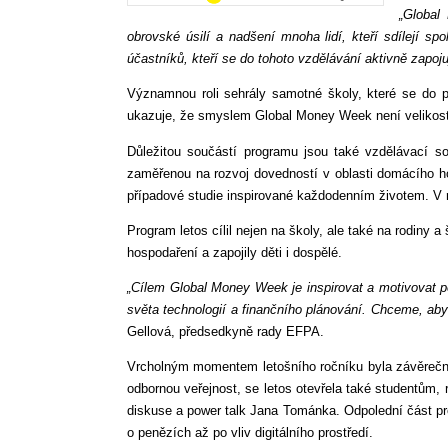
„Global
obrovské úsilí a nadšení mnoha lidí, kteří sdílejí 
účastníků, kteří se do tohoto vzdělávání aktivně zapoju
Významnou roli sehrály samotné školy, které se do p
ukazuje, že smyslem Global Money Week není velikost je
Důležitou součástí programu jsou také vzdělávací so
zaměřenou na rozvoj dovedností v oblasti domácího 
případové studie inspirované každodenním životem. V r
Program letos cílil nejen na školy, ale také na rodiny 
hospodaření a zapojily děti i dospělé.
„Cílem Global Money Week je inspirovat a motivovat pe
světa technologií a finančního plánování. Chceme, aby
Gellová, předsedkyně rady EFPA.
Vrcholným momentem letošního ročníku byla závěrečná 
odbornou veřejnost, se letos otevřela také studentů
diskuse a power talk Jana Tománka. Odpolední část pr
o penězích až po vliv digitálního prostředí.