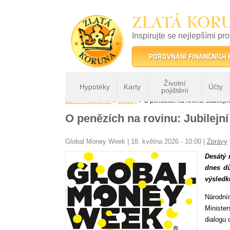
ZLATÁ KOR
Inspirujte se nejlepšími pr
22 let tradice a kvality na 
POROVNÁNÍ FINANČNÍCH
Životní
Hypotéky
Karty
Účty
pojištění
ZLATÁ KORUNA
»
Zprávy
» O penězích na rovinu: Jubilejní
O penězích na rovinu: Jubilejní
Global Money Week
|
18. května 2026 - 10:00
|
Zprávy
Desátý 
dnes dů
výsledk
Národní
Minister
dialogu 