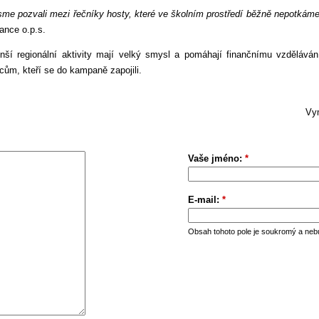
sme pozvali mezi řečníky hosty, které ve školním prostředí běžně nepotkáme.
ance o.p.s.
ší regionální aktivity mají velký smysl a pomáhají finančnímu vzděláván
cům, kteří se do kampaně zapojili.
Vym
Vaše jméno:
*
E-mail:
*
Obsah tohoto pole je soukromý a neb