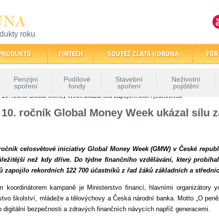
UNA
odukty roku
finančním trhu
 PRODUKTŮ
FINTECH
SOUTĚŽ ZLATÁ KORUNA
FÓR
Penzijní
Podílové
Stavební
Neživotní
spoření
fondy
spoření
pojištění
 10. ročník Global Money Week ukázal sílu zapojení škol i jednotlivců
 10. ročník Global Money Week ukázal sílu za
ročník celosvětové iniciativy Global Money Week (GMW) v České republi
ležitější než kdy dříve. Do týdne finančního vzdělávání, který probíh
ů zapojilo rekordních 122 700 účastníků z řad žáků základních a středníc
m koordinátorem kampaně je Ministerstvo financí, hlavními organizátory y
stvo školství, mládeže a tělovýchovy a Česká národní banka. Motto „O peněz
o digitální bezpečnosti a zdravých finančních návycích napříč generacemi.