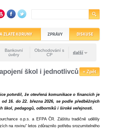
A ZLATÉ KORUNY
ZPRÁVY
DISKUSE
Bankovní
Obchodování s
další
úvěry
CP
pojení škol i jednotlivců
« Zpět
ce potvrdil, že otevřená komunikace o financích je
al od 16. do 22. března 2026, se podle předběžných
h škol, pedagogů, odborníků i široké veřejnosti.
ourchance o.p.s. a EFPA ČR. Záštitu tradičně udělily
ích na rovinu“ letos zdůraznilo potřebu srozumitelného