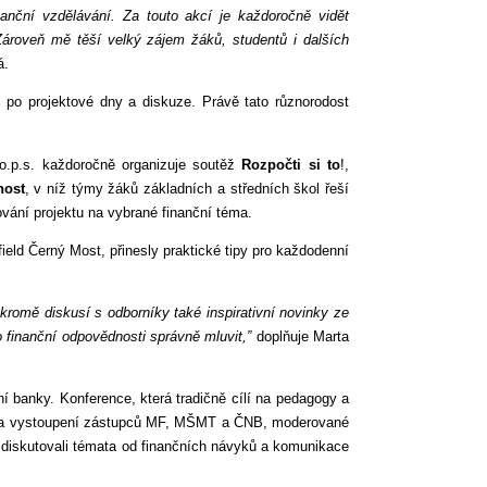
nanční vzdělávání. Za touto akcí je každoročně vidět
Zároveň mě těší velký zájem žáků, studentů i dalších
á.
 po projektové dny a diskuze. Právě tato různorodost
 o.p.s. každoročně organizuje soutěž
Rozpočti si to
!,
nost
, v níž týmy žáků základních a středních škol řeší
vání projektu na vybrané finanční téma.
field Černý Most, přinesly praktické tipy pro každodenní
kromě diskusí s odborníky také inspirativní novinky ze
 finanční odpovědnosti správně mluvit,”
doplňuje Marta
 banky. Konference, která tradičně cílí na pedagogy a
ovala vystoupení zástupců MF, MŠMT a ČNB, moderované
 a diskutovali témata od finančních návyků a komunikace