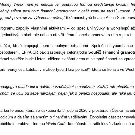
 Money Week nám již několik let poutavou formou představuje kvalitní fi
společný zájem posunout finanční gramotnost v naší zemi na vyšší úroveň. 
jí, což považuji za výbornou zprávu,“
říká ministryně financí Alena Schillerov
rogramu zapojily vlastními aktivitami – od speciální výuky a workshopů až
dnotlivých akcí, ale ochota otevřít téma financí a pracovat s ním v praxi.
utěže, které propojují teorii s reálnými situacemi. Společnost yourchance
hospodaření. EFPA ČR pak zastřešuje celonárodní
Soutěž Finanční gramot
ámci soutěže bude i letos udělena zvláštní cena ministryně financí za zpraco
a širší veřejnost. Edukativní akce typu „Hurá peníze!“, která se konala ve West
dagogy i mladé lidi k dalšímu vzdělávání o penězích. Každý rok přinášíme 
chom se učili od sebe navzájem nejen jak s penězi hospodařit, ale také jak o
konference, která se uskutečnila 8. dubna 2026 v prostorách České národní
m, rodičům a dalším zájemcům o finanční vzdělávání. Dopolední část zahrn
oběhla interaktivní formou
World Café
, kde účastníci sdíleli své zkušenosti