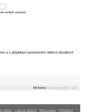
ude veřejně zobrazen.
ním a s případným poskytnutím dalších aktuálních
Michaela
10. listopadu 2012 - 12:17
ro média
Loga ke stažení
Mapa webu
Přihlášení