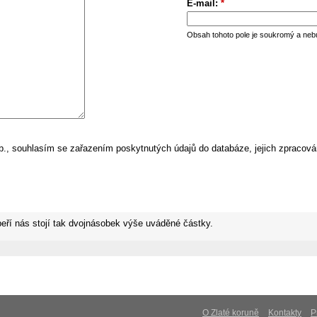
E-mail:
*
Obsah tohoto pole je soukromý a neb
, souhlasím se zařazením poskytnutých údajů do databáze, jejich zpracová
eří nás stojí tak dvojnásobek výše uváděné částky.
O Zlaté koruně
Kontakty
P