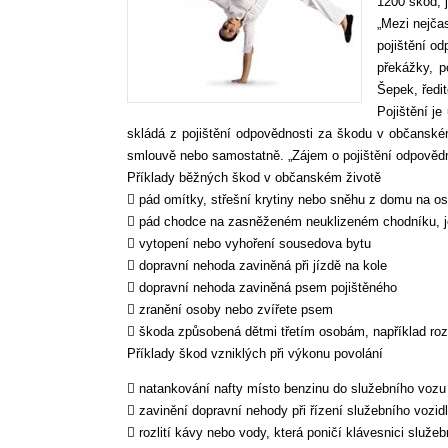
1200 škod, j
„Mezi nejča
pojištění o
překážky, p
Šepek, ředi
Pojištění je
skládá z pojištění odpovědnosti za škodu v občanském
smlouvě nebo samostatně. „Zájem o pojištění odpovědn
Příklady běžných škod v občanském životě
 pád omítky, střešní krytiny nebo sněhu z domu na oso
 pád chodce na zasněženém neuklizeném chodníku, je
 vytopení nebo vyhoření sousedova bytu
 dopravní nehoda zaviněná při jízdě na kole
 dopravní nehoda zaviněná psem pojištěného
 zranění osoby nebo zvířete psem
 škoda způsobená dětmi třetím osobám, například roz
Příklady škod vzniklých při výkonu povolání
 natankování nafty místo benzinu do služebního vozu
 zavinění dopravní nehody při řízení služebního vozid
 rozlití kávy nebo vody, která poničí klávesnici služe