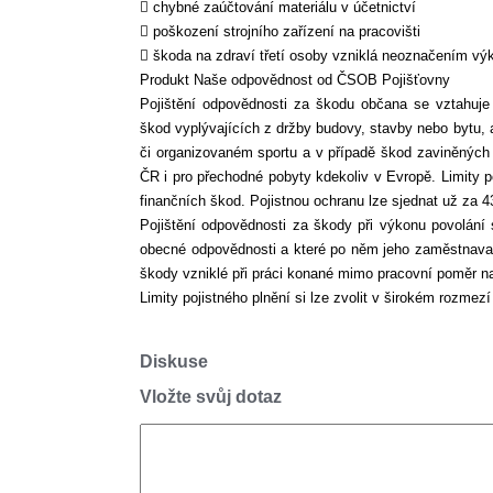
 chybné zaúčtování materiálu v účetnictví
 poškození strojního zařízení na pracovišti
 škoda na zdraví třetí osoby vzniklá neoznačením výk
Produkt Naše odpovědnost od ČSOB Pojišťovny
Pojištění odpovědnosti za škodu občana se vztahuje
škod vyplývajících z držby budovy, stavby nebo bytu, a
či organizovaném sportu a v případě škod zaviněných z
ČR i pro přechodné pobyty kdekoliv v Evropě. Limity p
finančních škod. Pojistnou ochranu lze sjednat už za 
Pojištění odpovědnosti za škody při výkonu povolání
obecné odpovědnosti a které po něm jeho zaměstnavate
škody vzniklé při práci konané mimo pracovní poměr n
Limity pojistného plnění si lze zvolit v širokém rozme
Diskuse
Vložte svůj dotaz