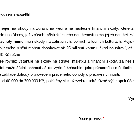
opu na staveništi
 nejen na škody na zdraví, na věci a na následné finanční škody, které z
le i na škody, jež způsobí příslušníci jeho domácnosti nebo jejich domácí zví
vířaty mimo jiné i škody na zahradních, polních a lesních kulturách. Pojišt
ojistného plnění mohou dosahovat až 25 milionů korun u škod na zdraví, až 
430 Kč ročně.
 se rovněž vztahuje na škody na zdraví, majetku a finanční škody, za něž 
l může žádat nahradit až do výše 4,5násobku jeho průměrného měsíčního pří
a základě dohody o provedení práce nebo dohody o pracovní činnosti.
zí od 60 000 do 700 000 Kč, pojištěný si můževybrat také různé výše spoluúč
Vym
Vaše jméno:
*