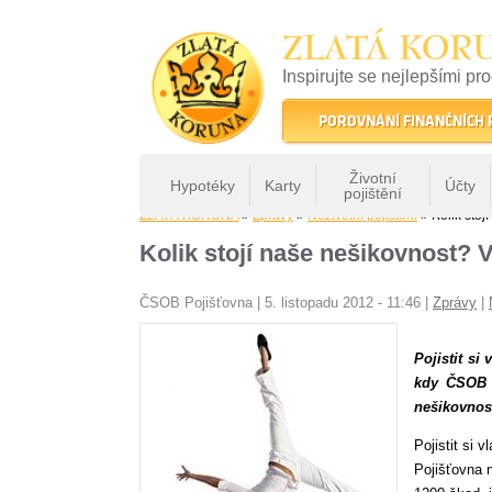
ZLATÁ KOR
Inspirujte se nejlepšími pr
22 let tradice a kvality na 
POROVNÁNÍ FINANČNÍCH
Životní
Hypotéky
Karty
Účty
pojištění
ZLATÁ KORUNA
»
Zprávy
»
Neživotní pojištění
» Kolik stoj
Kolik stojí naše nešikovnost? 
ČSOB Pojišťovna
|
5. listopadu 2012 - 11:46
|
Zprávy
|
Pojistit si
kdy ČSOB P
nešikovnost
Pojistit si 
Pojišťovna n