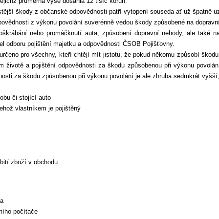
ejichž průměrná výše dosáhla 12 tisíc korun.
stější škody z občanské odpovědnosti patří vytopení souseda ať už špatně 
dpovědnosti z výkonu povolání suverénně vedou škody způsobené na dopravn
oškrábání nebo promáčknutí auta, způsobení dopravní nehody, ale také na
tel odboru pojištění majetku a odpovědnosti ČSOB Pojišťovny.
 určeno pro všechny, kteří chtějí mít jistotu, že pokud někomu způsobí škodu
 životě a pojištění odpovědnosti za škodu způsobenou při výkonu povolání.
osti za škodu způsobenou při výkonu povolání je ale zhruba sedmkrát vyšší
bu či stojící auto
hož vlastníkem je pojištěný
bití zboží v obchodu
la
bního počítače