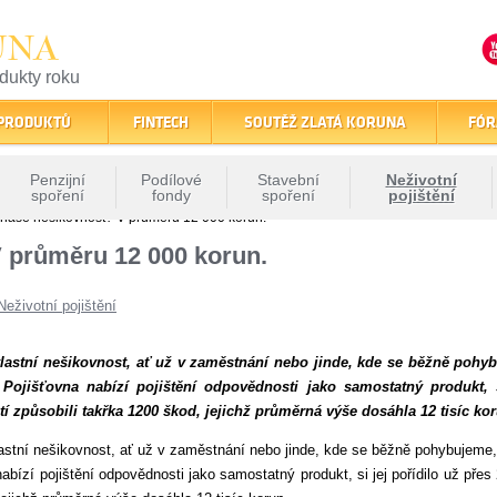
UNA
odukty roku
finančním trhu
 PRODUKTŮ
FINTECH
SOUTĚŽ ZLATÁ KORUNA
FÓR
Penzijní
Podílové
Stavební
Neživotní
spoření
fondy
spoření
pojištění
í naše nešikovnost? V průměru 12 000 korun.
V průměru 12 000 korun.
Neživotní pojištění
 vlastní nešikovnost, ať už v zaměstnání nebo jinde, kde se běžně pohyb
ojišťovna nabízí pojištění odpovědnosti jako samostatný produkt, si 
í způsobili takřka 1200 škod, jejichž průměrná výše dosáhla 12 tisíc ko
vlastní nešikovnost, ať už v zaměstnání nebo jinde, kde se běžně pohybujeme
abízí pojištění odpovědnosti jako samostatný produkt, si jej pořídilo už přes 2