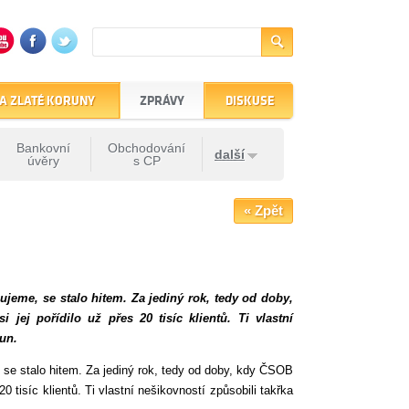
A ZLATÉ KORUNY
ZPRÁVY
DISKUSE
Bankovní
Obchodování
další
úvěry
s CP
« Zpět
ujeme, se stalo hitem. Za jediný rok, tedy od doby,
jej pořídilo už přes 20 tisíc klientů. Ti vlastní
run.
, se stalo hitem. Za jediný rok, tedy od doby, kdy ČSOB
0 tisíc klientů. Ti vlastní nešikovností způsobili takřka