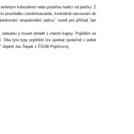
uzavřeným kohoutkem nebo prasklou hadicí od pračky. Z
ím prostředku zaměstnavatele, konkrétně nacouvání do
tankování nesprávného paliva,“ uvedl pro příklad Jan
, nebudou ji muset uhradit z vlastní kapsy. Pojištění se
 Oba tyto typy pojištění lze sjednat společně v jedné
,“ doplnil Jan Šepek z ČSOB Pojišťovny.