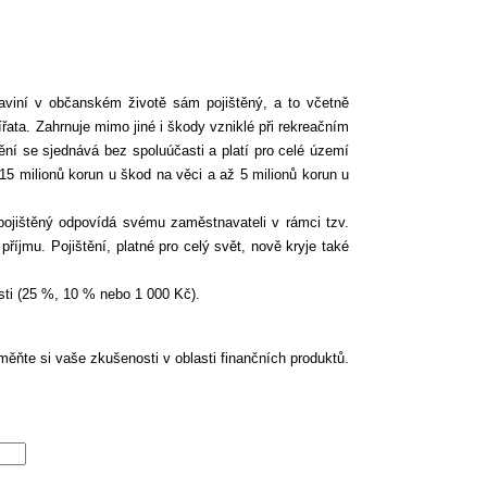
aviní v občanském životě sám pojištěný, a to včetně
řata. Zahrnuje mimo jiné i škody vzniklé při rekreačním
ění se sjednává bez spoluúčasti a platí pro celé území
15 milionů korun u škod na věci a až 5 milionů korun u
pojištěný odpovídá svému zaměstnavateli v rámci tzv.
jmu. Pojištění, platné pro celý svět, nově kryje také
asti (25 %, 10 % nebo 1 000 Kč).
ěňte si vaše zkušenosti v oblasti finančních produktů.