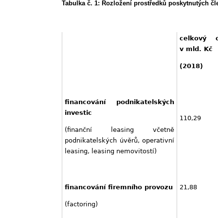
Tabulka č. 1: Rozložení prostředků poskytnutých čl
celkový 
v mld. Kč
(2018)
financování podnikatelských
investic
110,29
(finanční leasing včetně
podnikatelských úvěrů, operativní
leasing, leasing nemovitostí)
21,88
financování firemního provozu
(factoring)