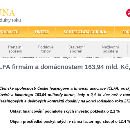
UNA
odukty roku
finančním trhu
 PRODUKTŮ
FINTECH
SOUTĚŽ ZLATÁ KORUNA
FÓR
Penzijní
Podílové
Stavební
Neživotní
spoření
fondy
spoření
pojištění
i členové ČLFA firmám a domácnostem 163,94 mld. Kč, meziročně o 0,4 % více
ČLFA firmám a domácnostem 163,94 mld. Kč,
Členské společnosti České leasingové a finanční asociace (ČLFA) posky
úvěrů a factoringu 163,94 miliardy korun, tedy o 0,4 % více než v ro
leasingových a úvěrových kontraktů dosáhly na konci loňského roku 272
·
Oblast financování podnikatelských investic poklesla o 2,1 %
·
Objem prostředků poskytnutých v rámci factoringu stoupl o 12,4 