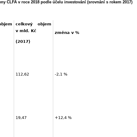
eny ČLFA v roce 2018 podle účelu investování (srovnání s rokem 2017)
objem
celkový objem
v mld. Kč
změna v %
(2017)
112,62
-2,1 %
19,47
+12,4 %