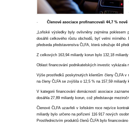
·
Členové asociace profinancovali 44,7 % nově
„Loňské výsledky byly ovlivněny zejména poklesem p
dosáhli celkového růstu obchodů, byť velmi mírného. Da
předseda představenstva ČLFA, která sdružuje 44 předn
Z celkových 163,94 miliardy korun bylo 132,18 miliardy
Oblast financování podnikatelských investic vykázala m
Výše prostředků poskytnutých klientům členy ČLFA v r
na členy ČLFA se zvýšila o 12,5 % na 157,59 miliardy 
V kategorii financování domácností asociace zaznam
dosáhla 27,89 miliardy korun, což představuje meziročn
Členové ČLFA uzavřeli v loňském roce nejvíce kontrakt
miliardy bylo určeno na pořízení 116 917 nových osobn
Prostřednictvím produktů členů ČLFA bylo financováno 