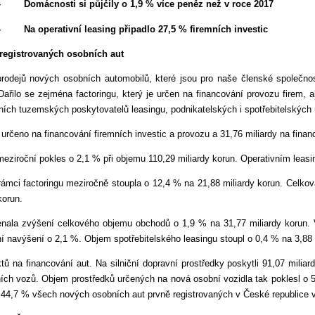
·
Domácnosti si půjčily o 1,9 % více peněz než v roce 2017
·
Na operativní leasing připadlo 27,5 % firemních investic
 registrovaných osobních aut
rodejů nových osobních automobilů, které jsou pro naše členské společnos
řilo se zejména factoringu, který je určen na financování provozu firem, al
ích tuzemských poskytovatelů leasingu, podnikatelských i spotřebitelských ú
 určeno na financování firemních investic a provozu a 31,76 miliardy na fina
eziroční pokles o 2,1 % při objemu 110,29 miliardy korun. Operativním leasi
ámci factoringu meziročně stoupla o 12,4 % na 21,88 miliardy korun. Celko
korun.
enala zvýšení celkového objemu obchodů o 1,9 % na 31,77 miliardy korun. 
í navýšení o 2,1 %. Objem spotřebitelského leasingu stoupl o 0,4 % na 3,88 
ů na financování aut. Na silniční dopravní prostředky poskytli 91,07 mili
ích vozů. Objem prostředků určených na nová osobní vozidla tak poklesl o 
44,7 % všech nových osobních aut prvně registrovaných v České republice v r