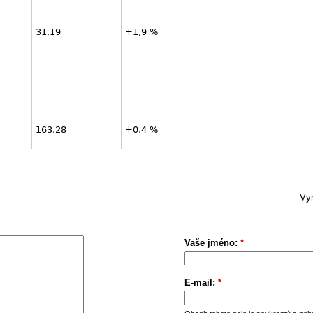
31,19
+1,9 %
163,28
+0,4 %
Vym
Vaše jméno:
*
E-mail:
*