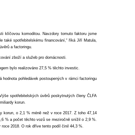
ti klíčovou komoditou. Navzdory tomuto faktoru jsme
e také spotřebitelskému financování,“ říká Jiří Matula,
věrů a factoringu.
ncování zboží a služeb pro domácnosti.
ngem bylo realizováno 27,5 % těchto investic.
vá hodnota pohledávek postoupených v rámci factoringu
Výše spotřebitelských úvěrů poskytnutých členy ČLFA
miliardy korun.
ardy korun, o 2,1 % méně než v roce 2017. Z toho 47,14
5,6 % a počet těchto vozů se meziročně snížil o 2,9 %.
oce 2018. O rok dříve tento podíl činil 44,3 %.