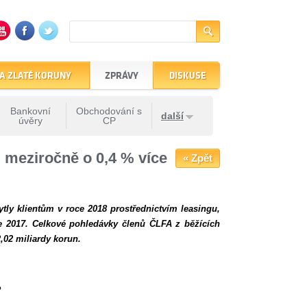
A ZLATÉ KORUNY
ZPRÁVY
DISKUSE
Bankovní
Obchodování s
další
úvěry
CP
 meziročně o 0,4 % více
« Zpět
tly klientům v roce 2018 prostřednictvím leasingu,
ce 2017. Celkové pohledávky členů ČLFA z běžících
,02 miliardy korun.
%