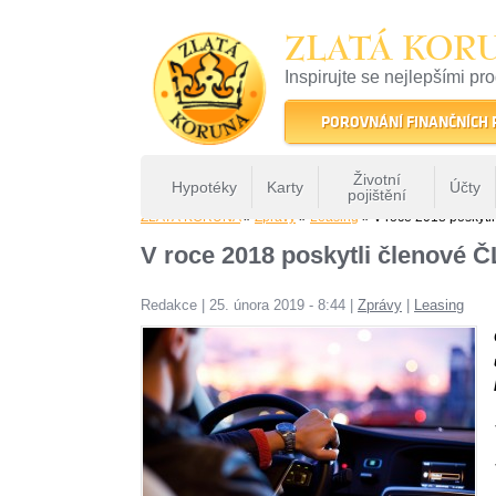
ZLATÁ KOR
Inspirujte se nejlepšími pr
22 let tradice a kvality na 
POROVNÁNÍ FINANČNÍCH
Životní
Hypotéky
Karty
Účty
pojištění
ZLATÁ KORUNA
»
Zprávy
»
Leasing
» V roce 2018 poskytl
V roce 2018 poskytli členové 
Redakce
|
25. února 2019 - 8:44
|
Zprávy
|
Leasing