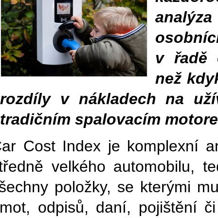
analýza
osobních
v řadě 
než kdyk
rozdíly v nákladech na už
tradičním spalovacím motore
ar Cost Index je komplexní a
tředně velkého automobilu, 
šechny položky, se kterými mu
mot, odpisů, daní, pojištění 