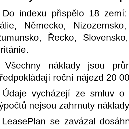
 Do indexu přispělo 18 zemí:
tálie, Německo, Nizozemsko,
umunsko, Řecko, Slovensko,
ritánie.
 Všechny náklady jsou prům
ředpokládají roční nájezd 20 00
 Údaje vycházejí ze smluv o 
ýpočtů nejsou zahrnuty náklad
 LeasePlan se zavázal dosáhn