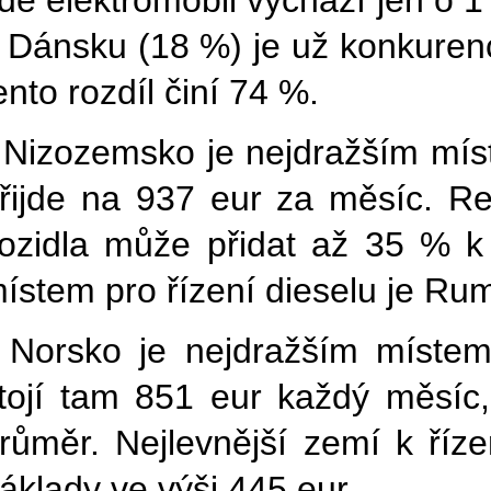
de elektromobil vychází jen o 1 
 Dánsku (18 %) je už konkure
ento rozdíl činí 74 %.
 Nizozemsko je nejdražším míst
řijde na 937 eur za měsíc. Re
ozidla může přidat až 35 % k
ístem pro řízení dieselu je Ru
 Norsko je nejdražším místem
tojí tam 851 eur každý měsíc,
růměr. Nejlevnější zemí k ří
áklady ve výši 445 eur.