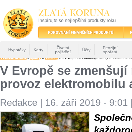
ZLATÁ KORUNA
Inspirujte se nejlepšími produkty roku
22 let tradice a kvality na finančním trhu
POROVNÁNÍ FINANČNÍCH PRODUKTŮ
F
Životní
Penzijní
Hypotéky
Karty
Účty
pojištění
spoření
ZLATÁ KORUNA
»
Zprávy
»
Leasing
» V Evropě se zmenšují rozdíly v nákladech na
V Evropě se zmenšují 
provoz elektromobilu 
Redakce
|
16. září 2019 - 9:01
Společ
každoro