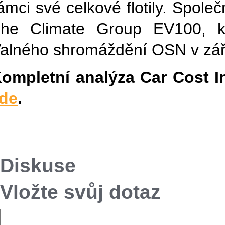
ámci své celkové flotily. Společ
he Climate Group EV100, kter
alného shromáždění OSN v zář
ompletní analýza Car Cost In
de
.
Diskuse
Vložte svůj dotaz