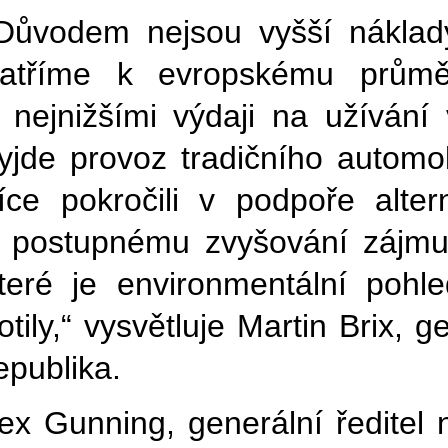
Důvodem nejsou vyšší náklady
atříme k evropskému průmě
 nejnižšími výdaji na užíván
yjde provoz tradičního automo
íce pokročili v podpoře alte
 postupnému zvyšování zájmu o
teré je environmentální pohle
lotily,“ vysvětluje Martin Brix,
epublika.
ex Gunning, generální ředitel