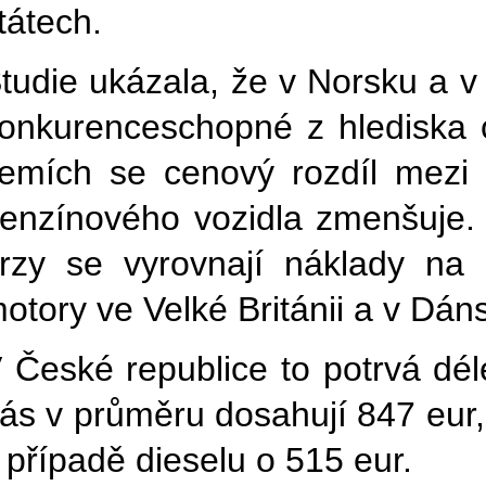
tátech.
tudie ukázala, že v Norsku a v
onkurenceschopné z hlediska 
emích se cenový rozdíl mezi 
enzínového vozidla zmenšuje.
rzy se vyrovnají náklady na 
otory ve Velké Británii a v Dán
 České republice to potrvá dél
ás v průměru dosahují 847 eur,
 případě dieselu o 515 eur.