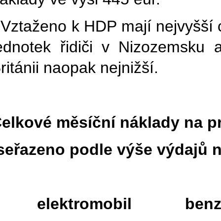
 Vztaženo k HDP mají nejvyšší
ednotek řidiči v Nizozemsku a
ritánii naopak nejnižší.
elkové měsíční náklady na p
seřazeno podle výše výdajů n
elektromobil ben