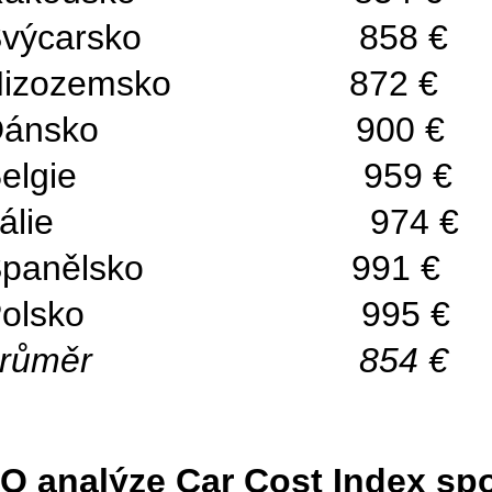
Švýcarsko 858
Nizozemsko 87
Dánsko 900 
Belgie 959 
Itálie 974 
Španělsko 991
Polsko 995 
průměr 854 
O analýze Car Cost Index sp