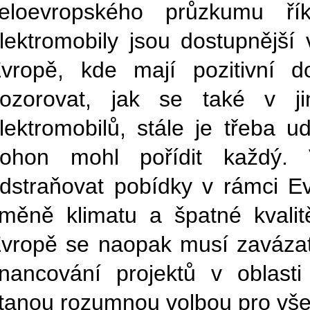
eloevropského průzkumu ř
lektromobily jsou dostupnější
vropě, kde mají pozitivní d
ozorovat, jak se také v j
lektromobilů, stále je třeba u
ohon mohl pořídit každý. V
dstraňovat pobídky v rámci Ev
měně klimatu a špatné kvalit
vropě se naopak musí zaváza
inancování projektů v oblasti
tanou rozumnou volbou pro všec