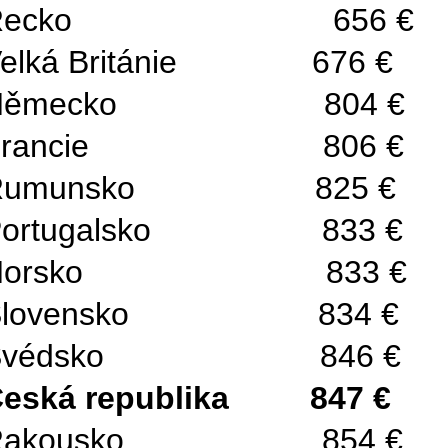
Řecko 656 €
Velká Británie 
Německo 804 
Francie 806 
Rumunsko 825
Portugalsko 83
Norsko 833 
Slovensko 834
Švédsko 846 
Česká republika 
Rakousko 854