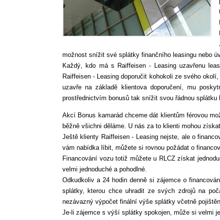
možnost snížit své splátky finančního leasingu nebo ú
Každý, kdo má s Raiffeisen - Leasing uzavřenu leasi
Raiffeisen - Leasing doporučit kohokoli ze svého okolí
uzavře na základě klientova doporučení, mu posky
prostřednictvím bonusů tak snížit svou řádnou splátku 
Akcí Bonus kamarád chceme dát klientům férovou možnos
běžně všichni děláme. U nás za to klienti mohou získat 
Ještě klienty Raiffeisen - Leasing nejste, ale o financ
vám nabídka líbit, můžete si rovnou požádat o financo
Financování vozu totiž můžete u RLCZ získat jednoduš
velmi jednoduché a pohodlné.
Odkudkoliv a 24 hodin denně si zájemce o financová
splátky, kterou chce uhradit ze svých zdrojů na počá
nezávazný výpočet finální výše splátky včetně pojiště
Je-li zájemce s výší splátky spokojen, může si velmi j