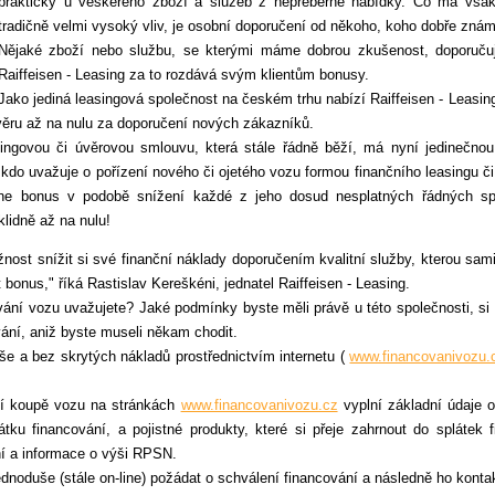
prakticky u veškerého zboží a služeb z nepřeberné nabídky. Co má však
tradičně velmi vysoký vliv, je osobní doporučení od někoho, koho dobře znám
Nějaké zboží nebo službu, se kterými máme dobrou zkušenost, doporuču
Raiffeisen - Leasing za to rozdává svým klientům bonusy.
Jako jediná leasingová společnost na českém trhu nabízí Raiffeisen - Leasi
věru až na nulu za doporučení nových zákazníků.
ngovou či úvěrovou smlouvu, která stále řádně běží, má nyní jedinečnou 
, kdo uvažuje o pořízení nového či ojetého vozu formou finančního leasingu č
tne bonus v podobě snížení každé z jeho dosud nesplatných řádných spl
klidně až na nulu!
t snížit si své finanční náklady doporučením kvalitní služby, kterou sami
bonus," říká Rastislav Kereškéni, jednatel Raiffeisen - Leasing.
ování vozu uvažujete? Jaké podmínky byste měli právě u této společnosti, si 
vání, aniž byste museli někam chodit.
e a bez skrytých nákladů prostřednictvím internetu (
www.financovanivozu.
ní koupě vozu na stránkách
www.financovanivozu.cz
vyplní základní údaje 
tku financování, a pojistné produkty, které si přeje zahrnout do splátek
ní a informace o výši RPSN.
ednoduše (stále on-line) požádat o schválení financování a následně ho kontak