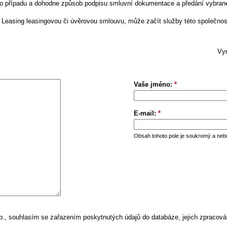
ího případu a dohodne způsob podpisu smluvní dokumentace a předání vybran
- Leasing leasingovou či úvěrovou smlouvu, může začít služby této společnos
Vym
Vaše jméno:
*
E-mail:
*
Obsah tohoto pole je soukromý a neb
, souhlasím se zařazením poskytnutých údajů do databáze, jejich zpracová