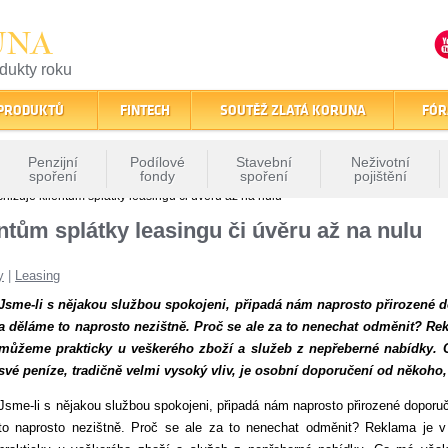
UNA
odukty roku
finančním trhu
 PRODUKTŮ
FINTECH
SOUTĚŽ ZLATÁ KORUNA
FÓR
Penzijní
Podílové
Stavební
Neživotní
spoření
fondy
spoření
pojištění
snižuje klientům splátky leasingu či úvěru až na nulu
ientům splátky leasingu či úvěru až na nulu
y
|
Leasing
Jsme-li s nějakou službou spokojeni, připadá nám naprosto přirozené dop
a děláme to naprosto nezištně. Proč se ale za to nenechat odměnit? Rek
můžeme prakticky u veškerého zboží a služeb z nepřeberné nabídky. 
své peníze, tradičně velmi vysoký vliv, je osobní doporučení od někoh
Jsme-li s nějakou službou spokojeni, připadá nám naprosto přirozené doporučit
to naprosto nezištně. Proč se ale za to nenechat odměnit? Reklama je