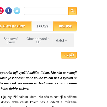
A ZLATÉ KORUNY
ZPRÁVY
DISKUSE
Bankovní
Obchodování s
další
úvěry
CP
« Zpět
oručit její využití dalším lidem. Nic nás to nestojí
lama je v dnešní době všude kolem nás a vybírat si
Co má však při našem rozhodování, za co utratíme
o, koho dobře známe.
 její využití dalším lidem. Nic nás to nestojí a děláme
 v dnešní době všude kolem nás a vybírat si můžeme