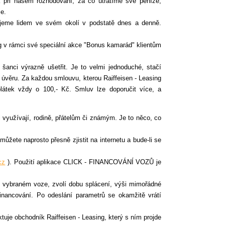
 při našem rozhodování, za co utratíme své peníze,
e.
jeme lidem ve svém okolí v podstatě dnes a denně.
ng v rámci své speciální akce "Bonus kamarád" klientům
šanci výrazně ušetřit. Je to velmi jednoduché, stačí
i úvěru. Za každou smlouvu, kterou Raiffeisen - Leasing
átek vždy o 100,- Kč. Smluv lze doporučit více, a
 využívají, rodině, přátelům či známým. Je to něco, co
můžete naprosto přesně zjistit na internetu a bude-li se
cz
). Použití aplikace CLICK - FINANCOVÁNÍ VOZŮ je
o vybraném voze, zvolí dobu splácení, výši mimořádné
 financování. Po odeslání parametrů se okamžitě vrátí
tuje obchodník Raiffeisen - Leasing, který s ním projde