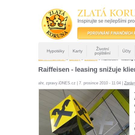
ZLATÁ KOR
Inspirujte se nejlepšími pr
22 let tradice a kvality na 
POROVNÁNÍ FINANČNÍCH
Životní
Hypotéky
Karty
Účty
pojištění
ZLATÁ KORUNA
»
Zprávy
»
Leasing
» Raiffeisen - leasing 
Raiffeisen - leasing snižuje kl
ahr, zpravy.iDNES.cz
|
7. prosince 2010 - 11:04
|
Zpráv