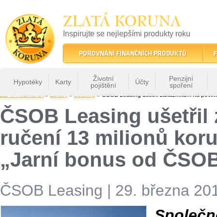
ZLATÁ KORUNA
Inspirujte se nejlepšími produkty roku
22 let tradice a kvality na finančním trhu
POROVNÁNÍ FINANČNÍCH PRODUKTŮ
F
Životní
Penzijní
Hypotéky
Karty
Účty
pojištění
spoření
ZLATÁ KORUNA
»
Zprávy
»
Leasing
» ČSOB Leasing ušetřil zákazníkům na povinn
ČSOB Leasing ušetřil
ručení 13 milionů kor
„Jarní bonus od ČSOB
ČSOB Leasing
|
29. března 201
Společ