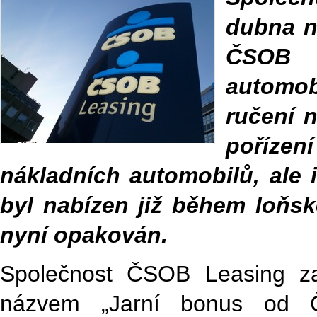
dubna n
ČSOB L
automob
ručení 
poříze
nákladních automobilů, ale 
byl nabízen již během loňsk
nyní opakován.
Společnost ČSOB Leasing z
názvem „Jarní bonus od Č