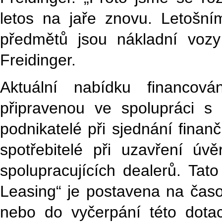
letos na jaře znovu. Letošn
předmětů jsou nákladní vozy
Freidinger.
Aktuální nabídku financov
připravenou ve spolupráci s
podnikatelé při sjednání finan
spotřebitelé při uzavření ú
spolupracujících dealerů. T
Leasing“ je postavena na čas
nebo do vyčerpání této dota