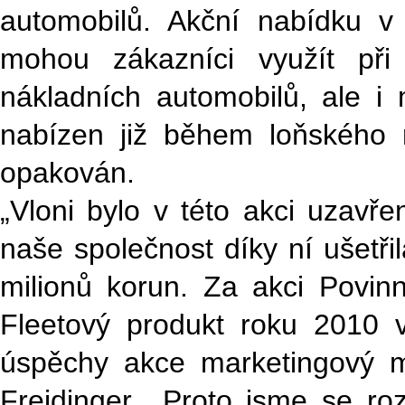
automobilů. Akční nabídku 
mohou zákazníci využít při
nákladních automobilů, ale i 
nabízen již během loňského 
opakován.
„Vloni bylo v této akci uzav
naše společnost díky ní ušetř
milionů korun. Za akci Povin
Fleetový produkt roku 2010 v
úspěchy akce marketingový m
Freidinger. „Proto jsme se ro