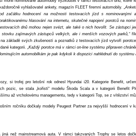
si mohli nominované automobily vyzkoušet v rámci testovacích dnů, které le
každoročně vyhlašovatel ankety, magazín FLEET firemní automobily.
„Anket
od začátku hodnocení na možnosti testovacích jízd s nominovanými au
praktikovanému hlasování na internetu, skutečné napojení porotců na nomi
i testovacích dnů mohou nejen svézt, ale také o nich hovořit. Se zástupci je
u stovku zajímavých zástupců velkých, ale i menších vozových parků,“
řík
na základě svých zkušeností a poznatků z testovacích jízd vytvoří porotce 
dané kategorii.
„Každý porotce má v rámci on-line systému připraven chrán
minujícím automobilkám je pak kdykoli k dispozici nahlédnutí do systému a
zy, si trofej pro letošní rok odnesl Hyundai i20. Kategorie Benefit, urče
h pozic, se stala „kořistí“ modelu Škoda Scala a v kategorii Benefit Plu
šímu až vrcholovému managementu, tedy v kategorii Top, se z vítězství mů
tošním ročníku dočkaly modely Peugeot Partner za nejvyšší hodnocení v k
jiná než mainstreamová auta. V rámci takzvaných Trophy se letos dočk