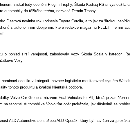
pohonem, získal tedy ocenění Plug-in Trophy, Škoda Kodiaq RS si vysloužila u
o automobily do těžkého terénu, nazvané Terrain Trophy.
o Fleetová novinka roku odnesla Toyota Corolla, a to jak za širokou nabídku 
pohonů s autonomním dobíjením, které redakce magazínu FLEET firemní au
emisí.
tu o pohled širší veřejnosti, zabodovaly vozy Škoda Scala v kategorii R
užitkové Vozy.
 nominací ocenila v kategorii Inovace logisticko-monitorovací systém Webdi
lity tohoto produktu a kvalitní klientská podpora.
obilky Volvo Car Group s názvem Eqal Vehicles for All, která je zaměřena
m na těhotné. Automobilka Volvo tím opět prokázala, jak důsledně se probl
lečnost ALD Automotive se službou ALD Operák, který byl navržen za „prozá