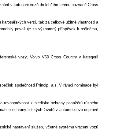
znání v kategorii vozů do lehčího terénu nazvané Cross
karosářských verzí, tak za celkové užitné vlastnosti a
tomobily považuje za významný příspěvek k reálnému,
eferentské vozy, Volvo V60 Cross Country v kategorii
spečink společnosti Princip, a.s. V rámci nominace byl
 na rovnoprávnost z hlediska ochrany pasažérů různého
ematice ochrany lidských životů v automobilové dopravě
kaznické nastavení služeb, včetně systému vracení vozů