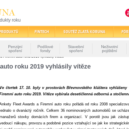
UNA
odukty roku
finančním trhu
 PRODUKTŮ
FINTECH
SOUTĚŽ ZLATÁ KORUNA
FÓR
Penzijní
Podílové
Stavební
Neživotní
spoření
fondy
spoření
pojištění
a Firemní auto roku 2019 vyhlásily vítěze
auto roku 2019 vyhlásily vítěze
Ve čtvrtek 17. 10. byly v prostorách Břevnovského kláštera vyhlášeny
Firemní auto roku 2019. Vítěze vybírala desetičlenná odborná a stočlen
Ankety Fleet Awards a Firemní auto roku pořádá od roku 2008 specializov
jednalo o dvanáctý ročník. Celkem 36 nominovaných automobilů se ucházel
manažerů stovky domácích firem a organizací. V porotě jsou jak zástup
vedoucí nákupu, provozu a podobné pozice vztahující se jak ke strategickém