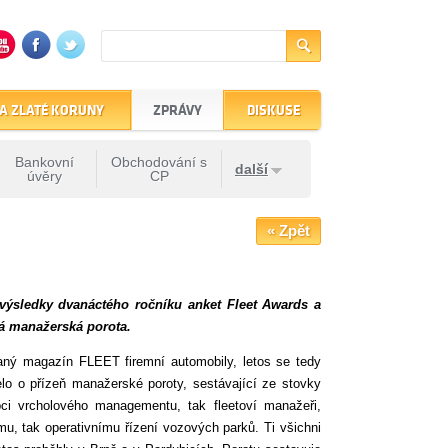
A ZLATÉ KORUNY
ZPRÁVY
DISKUSE
Bankovní
Obchodování s
další
úvěry
CP
« Zpět
 výsledky dvanáctého ročníku anket Fleet Awards a
ná manažerská porota.
aný magazín FLEET firemní automobily, letos se tedy
o o přízeň manažerské poroty, sestávající ze stovky
ci vrcholového managementu, tak fleetoví manažeři,
u, tak operativnímu řízení vozových parků. Ti všichni