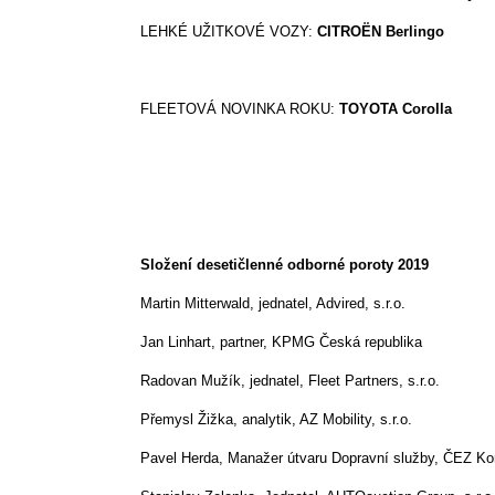
LEHKÉ UŽITKOVÉ VOZY:
CITROËN Berlingo
FLEETOVÁ NOVINKA ROKU:
TOYOTA Corolla
Složení desetičlenné odborné poroty 2019
Martin Mitterwald, jednatel, Advired, s.r.o.
Jan Linhart, partner, KPMG Česká republika
Radovan Mužík, jednatel, Fleet Partners, s.r.o.
Přemysl Žižka, analytik, AZ Mobility, s.r.o.
Pavel Herda, Manažer útvaru Dopravní služby, ČEZ Korp