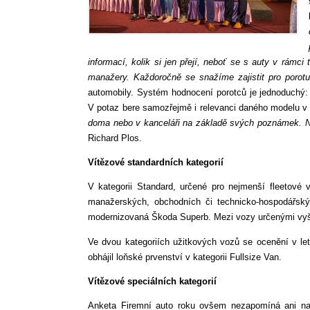
informací, kolik si jen přejí, neboť se s auty v rámc
manažery. Každoročně se snažíme zajistit pro porot
automobily. Systém hodnocení porotců je jednoduchý: 
V potaz bere samozřejmě i relevanci daného modelu v 
doma nebo v kanceláři na základě svých poznámek. No
Richard Plos.
Vítězové standardních kategorií
V kategorii Standard, určené pro nejmenší fleetové vo
manažerských, obchodních či technicko-hospodářskýc
modernizovaná Škoda Superb. Mezi vozy určenými vyš
Ve dvou kategoriích užitkových vozů se ocenění v le
obhájil loňské prvenství v kategorii Fullsize Van.
Vítězové speciálních kategorií
Anketa Firemní auto roku ovšem nezapomíná ani na 