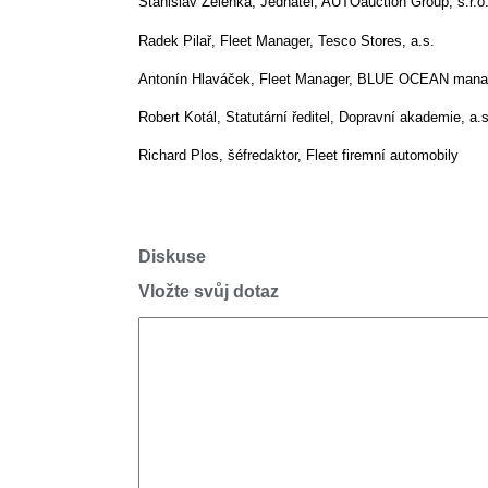
Stanislav Zelenka, Jednatel, AUTOauction Group, s.r.o
Radek Pilař, Fleet Manager, Tesco Stores, a.s.
Antonín Hlaváček, Fleet Manager, BLUE OCEAN manag
Robert Kotál, Statutární ředitel, Dopravní akademie, a.s
Richard Plos, šéfredaktor, Fleet firemní automobily
Diskuse
Vložte svůj dotaz