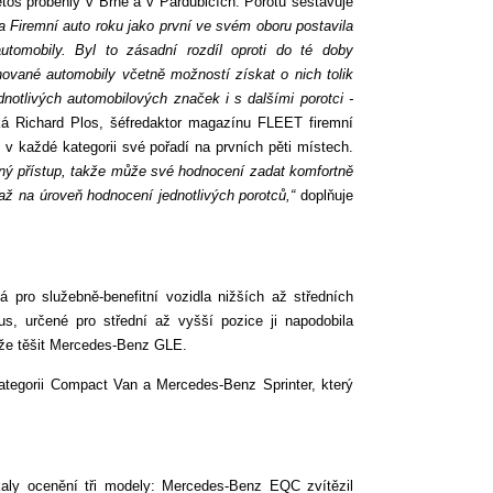
tos proběhly v Brně a v Pardubicích. Porotu sestavuje
a Firemní auto roku jako první ve svém oboru postavila
tomobily. Byl to zásadní rozdíl oproti do té doby
nované automobily včetně možností získat o nich tolik
dnotlivých automobilových značek i s dalšími porotci -
á Richard Plos, šéfredaktor magazínu FLEET firemní
v každé kategorii své pořadí na prvních pěti místech.
ěný přístup, takže může své hodnocení zadat komfortně
ž na úroveň hodnocení jednotlivých porotců,“
doplňuje
ná pro služebně-benefitní vozidla nižších až středních
s, určené pro střední až vyšší pozice ji napodobila
že těšit Mercedes-Benz GLE.
ategorii Compact Van a Mercedes-Benz Sprinter, který
aly ocenění tři modely: Mercedes-Benz EQC zvítězil