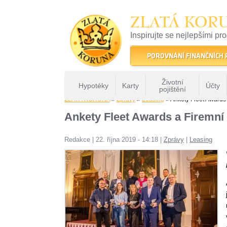
ZLATÁ KOR
Inspirujte se nejlepšími pr
22 let tradice a kvality na 
POROVNÁNÍ FINANČNÍCH
Životní
Hypotéky
Karty
Účty
pojištění
ZLATÁ KORUNA
»
Zprávy
»
Leasing
» Ankety Fleet Awards 
Ankety Fleet Awards a Firemní 
Redakce
|
22. října 2019 - 14:18
|
Zprávy
|
Leasing