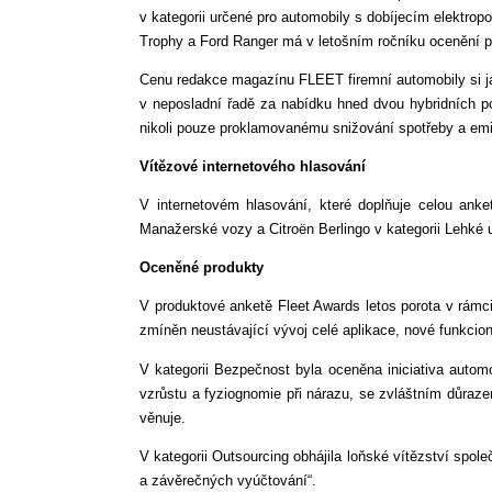
v kategorii určené pro automobily s dobíjecím elektro
Trophy a Ford Ranger má v letošním ročníku ocenění pr
Cenu redakce magazínu FLEET firemní automobily si jak
v neposladní řadě za nabídku hned dvou hybridních 
nikoli pouze proklamovanému snižování spotřeby a 
Vítězové internetového hlasování
V internetovém hlasování, které doplňuje celou anke
Manažerské vozy a Citroën Berlingo v kategorii Lehké 
Oceněné produkty
V produktové anketě Fleet Awards letos porota v rámci
zmíněn neustávající vývoj celé aplikace, nové funkciona
V kategorii Bezpečnost byla oceněna iniciativa autom
vzrůstu a fyziognomie při nárazu, se zvláštním důraze
věnuje.
V kategorii Outsourcing obhájila loňské vítězství spo
a závěrečných vyúčtování“.