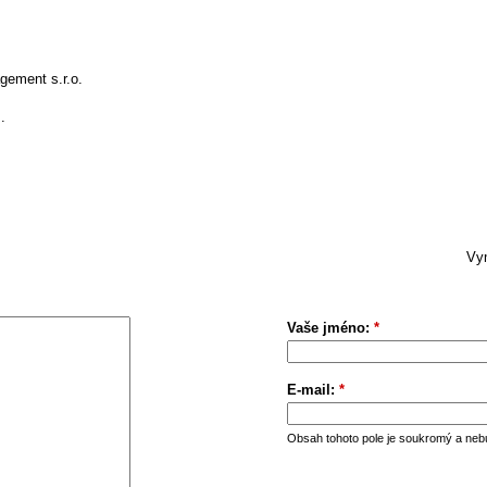
.
ement s.r.o.
.
Vym
Vaše jméno:
*
E-mail:
*
Obsah tohoto pole je soukromý a neb