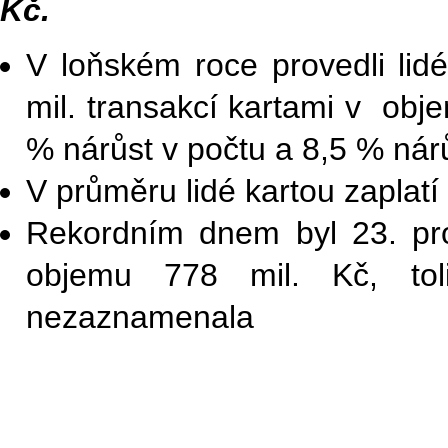
Kč.
V loňském roce provedli lid
mil. transakcí kartami v obj
% nárůst v počtu a 8,5 % nár
V průměru lidé kartou zaplatí
Rekordním dnem byl 23. pros
objemu 778 mil. Kč, to
nezaznamenala