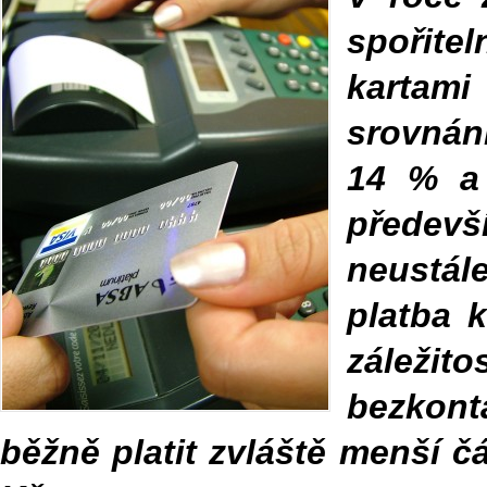
spořitel
kartami
srovnání
14 % a 
předevš
neustál
platba 
záležit
bezkonta
běžně platit zvláště menší č