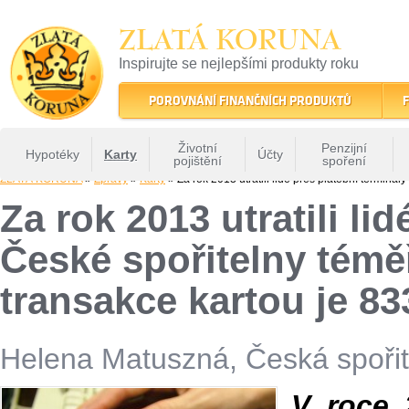
ZLATÁ KORUNA
Inspirujte se nejlepšími produkty roku
22 let tradice a kvality na finančním trhu
POROVNÁNÍ FINANČNÍCH PRODUKTŮ
F
Životní
Penzijní
Hypotéky
Karty
Účty
pojištění
spoření
ZLATÁ KORUNA
»
Zprávy
»
Karty
» Za rok 2013 utratili lidé přes platební terminá
Za rok 2013 utratili li
České spořitelny témě
transakce kartou je 83
Helena Matuszná, Česká spořit
V roce 