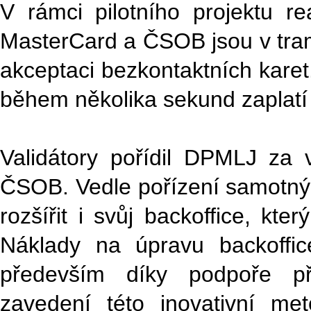
V rámci pilotního projektu r
MasterCard a ČSOB jsou v tram
akceptaci bezkontaktních karet.
během několika sekund zaplatí 
Validátory pořídil DPMLJ za
ČSOB. Vedle pořízení samotnýc
rozšířit i svůj backoffice, kt
Náklady na úpravu backoffi
především díky podpoře př
zavedení této inovativní me