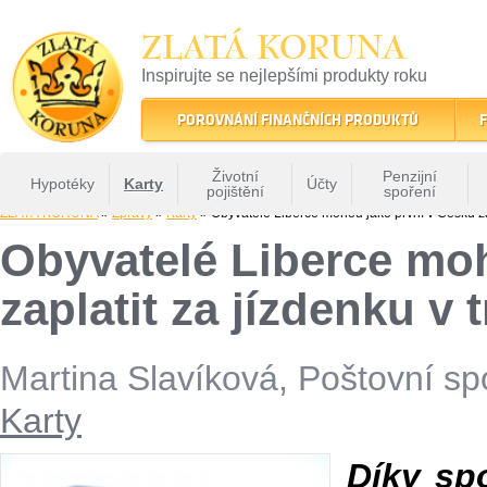
ZLATÁ KORUNA
Inspirujte se nejlepšími produkty roku
22 let tradice a kvality na finančním trhu
POROVNÁNÍ FINANČNÍCH PRODUKTŮ
F
Životní
Penzijní
Hypotéky
Karty
Účty
pojištění
spoření
ZLATÁ KORUNA
»
Zprávy
»
Karty
» Obyvatelé Liberce mohou jako první v Česku zap
Obyvatelé Liberce mo
zaplatit za jízdenku v
Martina Slavíková, Poštovní spo
Karty
Díky sp