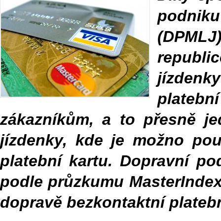
podnik
(DPMLJ
republi
jízdenk
platební
zákazníkům, a to přesně j
jízdenky, kde je možno pou
platební kartu. Dopravní po
podle průzkumu MasterIndex*
dopravě bezkontaktní platebn