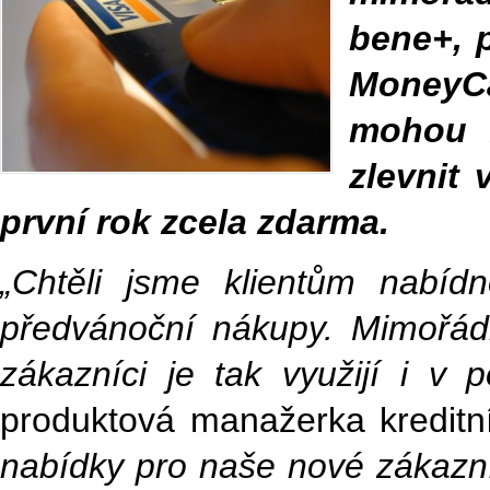
bene+, p
MoneyCa
mohou z
zlevnit 
první rok zcela zdarma.
„Chtěli jsme klientům nabídno
předvánoční nákupy. Mimořád
zákazníci je tak využijí i v 
produktová manažerka kredit
nabídky pro naše nové zákazn