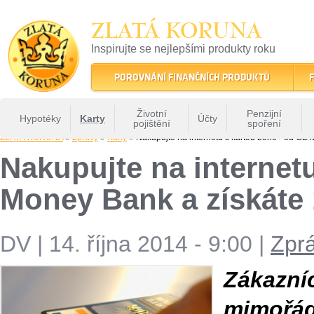
ZLATÁ KORUNA
Inspirujte se nejlepšími produkty roku
22 let tradice a kvality na finančním trhu
POROVNÁNÍ FINANČNÍCH PRODUKTŮ
F
Životní
Penzijní
Hypotéky
Karty
Účty
pojištění
spoření
ZLATÁ KORUNA
»
Zprávy
»
Karty
» Nakupujte na internetu s kartou bene+ od GE 
Nakupujte na internet
Money Bank a získáte 
DV
|
14. října 2014 - 9:00
|
Zpr
Zákazn
mimořá