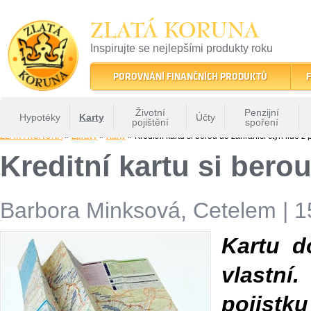
ZLATÁ KORUNA
Inspirujte se nejlepšími produkty roku
22 let tradice a kvality na finančním trhu
POROVNÁNÍ FINANČNÍCH PRODUKTŮ
F
Životní
Penzijní
Hypotéky
Karty
Účty
pojištění
spoření
ZLATÁ KORUNA
»
Zprávy
»
Karty
» Kreditní kartu si berou do zahraničí čtyři lidé z p
Kreditní kartu si berou
Barbora Minksová, Cetelem
|
1
Kartu do
vlastní
pojistku