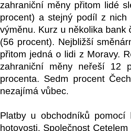
zahraniční měny přitom lidé sl
procent) a stejný podíl z nich
výměnu. Kurz u několika bank 
(56 procent). Nejbližší směnár
přitom jedná o lidi z Moravy. 
zahraniční měny neřeší 12 pr
procenta. Sedm procent Čechů,
nezajímá vůbec.
Platby u obchodníků pomocí ka
hotovosti. Společnost Cetelem 