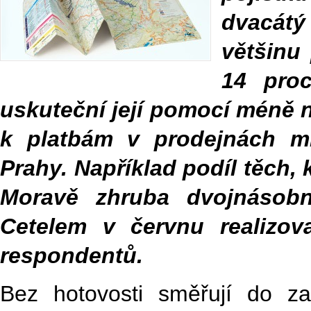
dvacátý
většinu 
14 proc
uskuteční její pomocí méně n
k platbám v prodejnách mi
Prahy. Například podíl těch, k
Moravě zhruba dvojnásobn
Cetelem v červnu realizov
respondentů.
Bez hotovosti směřují do zah