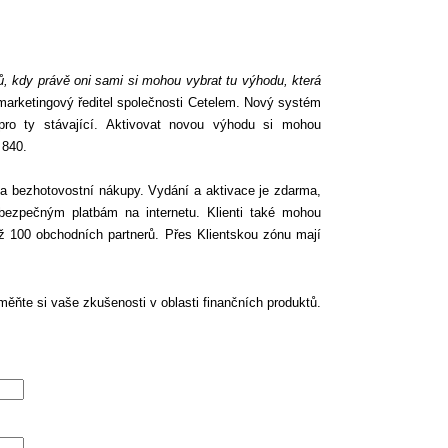
tů, kdy právě oni sami si mohou vybrat tu výhodu, která
marketingový ředitel společnosti Cetelem. Nový systém
 pro ty stávající. Aktivovat novou výhodu si mohou
 840.
na bezhotovostní nákupy. Vydání a aktivace je zdarma,
 bezpečným platbám na internetu. Klienti také mohou
 100 obchodních partnerů. Přes Klientskou zónu mají
ěňte si vaše zkušenosti v oblasti finančních produktů.