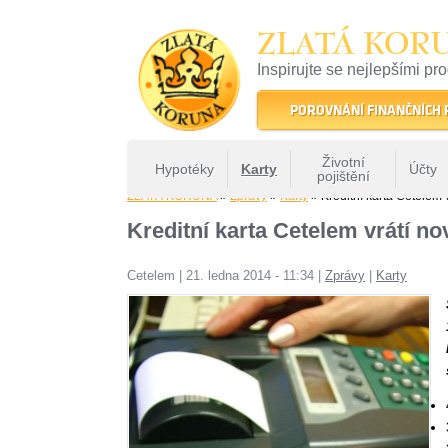
ZLATÁ KOR
Inspirujte se nejlepšími pr
22 let tradice a kvality na 
POROVNÁNÍ FINANČNÍCH
Životní
Hypotéky
Karty
Účty
pojištění
ZLATÁ KORUNA
»
Zprávy
»
Karty
» Kreditní karta Cetelem 
Kreditní karta Cetelem vrátí n
Cetelem
|
21. ledna 2014 - 11:34
|
Zprávy
|
Karty