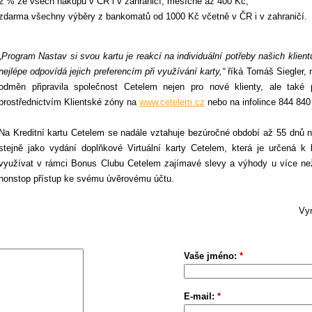
2 % ze všech nákupů v ČR i v zahraničí, měsíčně až 400 Kč,
zdarma všechny výběry z bankomatů od 1000 Kč včetně v ČR i v zahraničí.
„Program Nastav si svou kartu je reakcí na individuální potřeby našich klien
nejlépe odpovídá jejich preferencím při využívání karty,“
říká Tomáš Siegler, 
odměn připravila společnost Cetelem nejen pro nové klienty, ale také
prostřednictvím Klientské zóny na
www.cetelem.cz
nebo na infolince 844 840
Na Kreditní kartu Cetelem se nadále vztahuje bezúročné období až 55 dnů 
stejně jako vydání doplňkové Virtuální karty Cetelem, která je určená k
využívat v rámci Bonus Clubu Cetelem zajímavé slevy a výhody u více než
nonstop přístup ke svému úvěrovému účtu.
Vym
Vaše jméno:
*
E-mail:
*