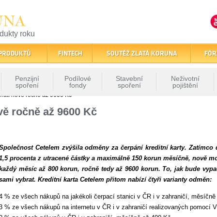
UNA
odukty roku
finančním trhu
 PRODUKTŮ
FINTECH
SOUTĚŽ ZLATÁ KORUNA
FÓR
Penzijní
Podílové
Stavební
Neživotní
spoření
fondy
spoření
pojištění
vrátí nově ročně až 9600 Kč
ově ročně až 9600 Kč
Společnost Cetelem zvýšila odměny za čerpání kreditní karty. Zatímco d
1,5 procenta z utracené částky a maximálně 150 korun měsíčně, nově mo
každý měsíc až 800 korun, ročně tedy až 9600 korun. To, jak bude vyp
sami vybrat. Kreditní karta Cetelem přitom nabízí čtyři varianty odměn:
4 % ze všech nákupů na jakékoli čerpací stanici v ČR i v zahraničí, měsíčně
3 % ze všech nákupů na internetu v ČR i v zahraničí realizovaných pomocí V