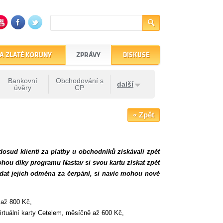
A ZLATÉ KORUNY
ZPRÁVY
DISKUSE
Bankovní
Obchodování s
další
úvěry
CP
« Zpět
osud klienti za platby u obchodníků získávali zpět
hou díky programu Nastav si svou kartu získat zpět
adat jejich odměna za čerpání, si navíc mohou nově
 až 800 Kč,
irtuální karty Cetelem, měsíčně až 600 Kč,