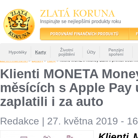
ZLATÁ KORUNA
Inspirujte se nejlepšími produkty roku
22 let tradice a kvality na finančním trhu
POROVNÁNÍ FINANČNÍCH PRODUKTŮ
F
Životní
Penzijní
Hypotéky
Karty
Účty
pojištění
spoření
ZLATÁ KORUNA
»
Zprávy
»
Karty
» Klienti MONETA Money Bank v prvních třech měsíc
Klienti MONETA Money
měsících s Apple Pay u
zaplatili i za auto
Redakce
|
27. května 2019 - 1
Klienti