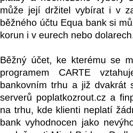
může její držitel vybírat i v 
běžného účtu Equa bank si můž
korun i v eurech nebo dolarech
Běžný účet, ke kterému se m
programem CARTE vztahuj
bankovním trhu a již dvakrát 
serverů poplatkozrout.cz a fi
na trhu, kde klienti neplatí ž
bank vyhodnocen jako nevýh