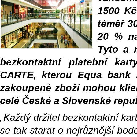
1500 Kč
téměř 30
20 % na
Tyto a 
bezkontaktní platební ka
CARTE, kterou Equa bank n
zakoupené zboží mohou klien
celé České a Slovenské repub
„Každý držitel bezkontaktní ka
se tak starat o nejrůznější bo