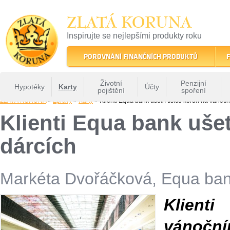
ZLATÁ KORUNA
Inspirujte se nejlepšími produkty roku
22 let tradice a kvality na finančním trhu
POROVNÁNÍ FINANČNÍCH PRODUKTŮ
F
Životní
Penzijní
Hypotéky
Karty
Účty
pojištění
spoření
ZLATÁ KORUNA
»
Zprávy
»
Karty
» Klienti Equa bank ušetří tisíce korun na vánočn
Klienti Equa bank ušet
dárcích
Markéta Dvořáčková, Equa ba
Klient
vánoční