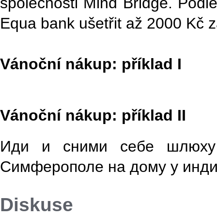
společnosti Mind Bridge. Podl
Equa bank ušetřit až 2000 Kč z
Vánoční nákup: příklad I
Vánoční nákup: příklad II
Иди и сними себе шлюх
Симферополе на дому у инд
Diskuse