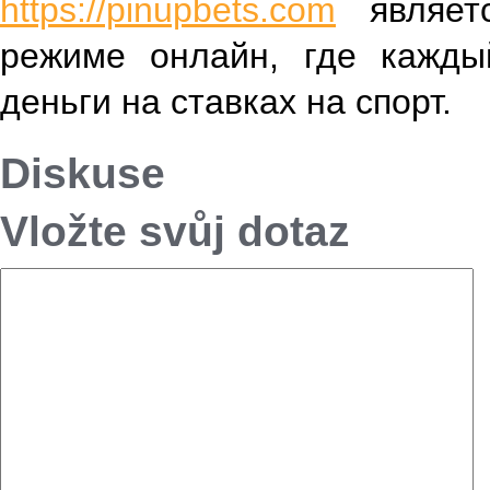
https://pinupbets.com
являетс
режиме онлайн, где кажд
деньги на ставках на спорт.
Diskuse
Vložte svůj dotaz