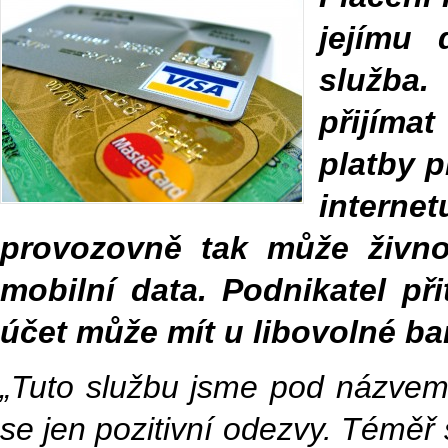
jejímu 
služba
přijíma
platby p
internet
provozovně tak může živnos
mobilní data. Podnikatel p
účet může mít u libovolné ba
„Tuto službu jsme pod názvem
se jen pozitivní odezvy. Téměř s