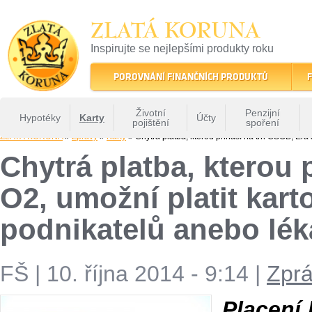
ZLATÁ KORUNA
Inspirujte se nejlepšími produkty roku
22 let tradice a kvality na finančním trhu
POROVNÁNÍ FINANČNÍCH PRODUKTŮ
F
Životní
Penzijní
Hypotéky
Karty
Účty
pojištění
spoření
ZLATÁ KORUNA
»
Zprávy
»
Karty
» Chytrá platba, kterou přináší na trh ČSOB, Era
Chytrá platba, kterou 
O2, umožní platit kar
podnikatelů anebo lék
FŠ
|
10. října 2014 - 9:14
|
Zpr
Placení 