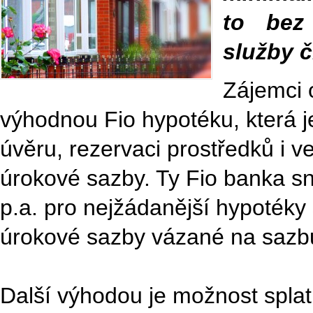
to bez 
služby č
Zájemci 
výhodnou Fio hypotéku, která j
úvěru, rezervaci prostředků i v
úrokové sazby. Ty Fio banka sní
p.a. pro nejžádanější hypotéky s 
úrokové sazby vázané na sazb
Další výhodou je možnost spla