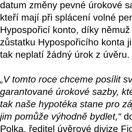
datum změny pevné úrokové sazb
kteří mají při splácení volné pe
Hypospořicí konto, díky němuž u
zůstatku Hypospořicího konta j
tak neplatí žádný úrok z úvěru.
„V tomto roce chceme posílit sv
garantované úrokové sazby, kte
tak naše hypotéka stane pro z
jim pomůže výhodně bydlet,“
do
Polka, ředitel úvěrové divize Fi