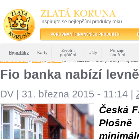
ZLATÁ KORUNA
Inspirujte se nejlepšími produkty roku
22 let tradice a kvality na finančním trhu
POROVNÁNÍ FINANČNÍCH PRODUKTŮ
F
Životní
Penzijní
Hypotéky
Karty
Účty
pojištění
spoření
ZLATÁ KORUNA
»
Zprávy
»
Hypotéky
» Fio banka nabízí levnější úvěry na bydlení
Fio banka nabízí levně
DV
|
31. března 2015 - 11:14
|
Česká F
Plošně
minimáln