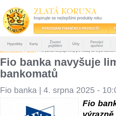
ZLATÁ KORUNA
Inspirujte se nejlepšími produkty roku
22 let tradice a kvality na finančním trhu
POROVNÁNÍ FINANČNÍCH PRODUKTŮ
F
Životní
Penzijní
Hypotéky
Karty
Účty
pojištění
spoření
ZLATÁ KORUNA
»
Zprávy
» Fio banka navyšuje limity pro vklady do svých bankom
Fio banka navyšuje li
bankomatů
Fio banka
|
4. srpna 2025 - 10:
Fio ban
výrazn