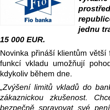
prostře
republi
jednu tr
15 000 EUR.
Novinka přináší klientům větší 
funkcí vkladu umožňují pohod
kdykoliv během dne.
„Zvýšení limitů vkladů do ban
zákaznickou zkušenost. Chc
bezpečně spravovat své pení