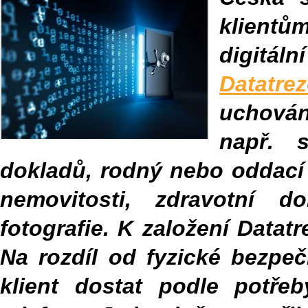
klientů
digitá
Datatrez
uchován
např. 
dokladů, rodný nebo oddací 
nemovitosti, zdravotní 
fotografie. K založení Datat
Na rozdíl od fyzické bezpeč
klient dostat podle potře