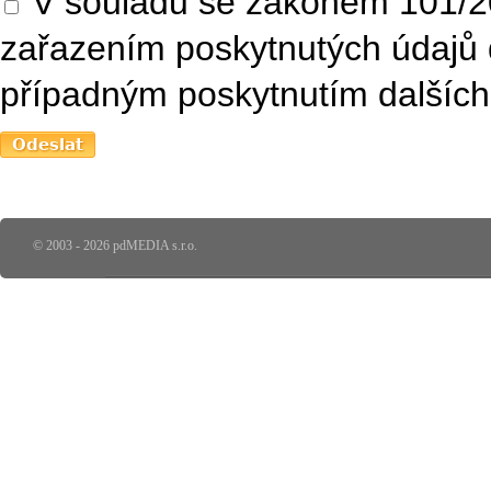
V souladu se zákonem 101/20
zařazením poskytnutých údajů 
případným poskytnutím dalších 
© 2003 - 2026 pdMEDIA s.r.o.