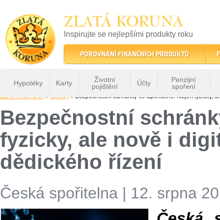
ZLATÁ KORUNA
Inspirujte se nejlepšími produkty roku
22 let tradice a kvality na finančním trhu
POROVNÁNÍ FINANČNÍCH PRODUKTŮ
F
Životní
Penzijní
Hypotéky
Karty
Účty
pojištění
spoření
ZLATÁ KORUNA
»
Zprávy
» Bezpečnostní schránky ve Spořitelně: Nejen fyzicky, al
Bezpečnostní schránky
fyzicky, ale nově i dig
dědického řízení
Česká spořitelna
|
12. srpna 20
Česká s