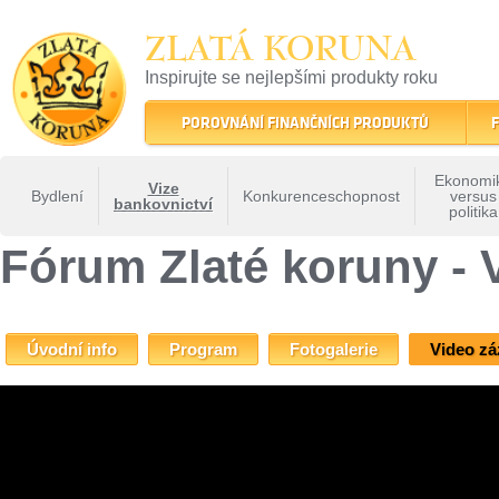
ZLATÁ KORUNA
Inspirujte se nejlepšími produkty roku
22 let tradice a kvality na finančním trhu
POROVNÁNÍ FINANČNÍCH PRODUKTŮ
F
Ekonomi
Vize
Bydlení
Konkurenceschopnost
versus
bankovnictví
politika
ZLATÁ KORUNA
»
Fóra Zlaté koruny
»
Fórum Zlaté koruny - Vize bankovnictví
» Fó
Fórum Zlaté koruny - 
Úvodní info
Program
Fotogalerie
Video z