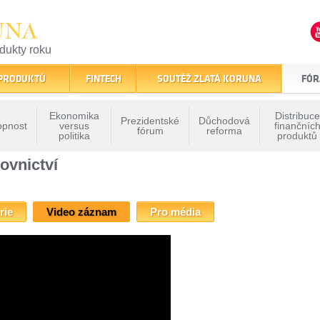
UNA
odukty roku
finančním trhu
 PRODUKTŮ
FINTECH
SOUTĚŽ ZLATÁ KORUNA
FÓR
Ekonomika
Distribuce
Prezidentské
Důchodová
opnost
versus
finančníc
fórum
reforma
politika
produktů
- Vize bankovnictví
» Fórum Zlaté koruny - Vize bankovnictví
ovnictví
rie
Video záznam
Pro média