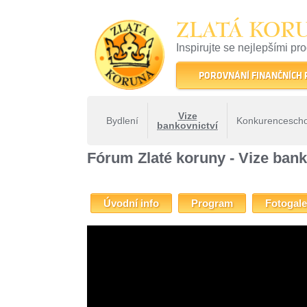
ZLATÁ KOR
Inspirujte se nejlepšími pr
22 let tradice a kvality na 
POROVNÁNÍ FINANČNÍCH
Vize
Bydlení
Konkurencesch
bankovnictví
ZLATÁ KORUNA
»
Fóra Zlaté koruny
»
Fórum Zlaté koruny 
Fórum Zlaté koruny - Vize bank
Úvodní info
Program
Fotogale