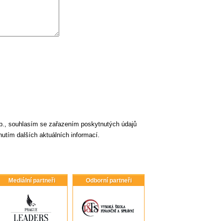
., souhlasím se zařazením poskytnutých údajů
utím dalších aktuálních informací.
Mediální partneři
Odborní partneři