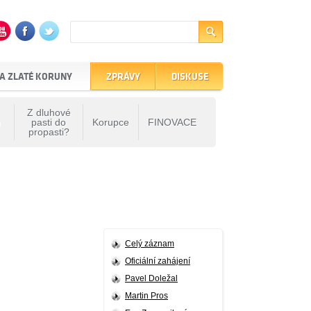
A ZLATÉ KORUNY
ZPRÁVY
DISKUSE
Z dluhové
h
pasti do
Korupce
FINOVACE
propasti?
Celý záznam
Oficiální zahájení
Pavel Doležal
Martin Pros