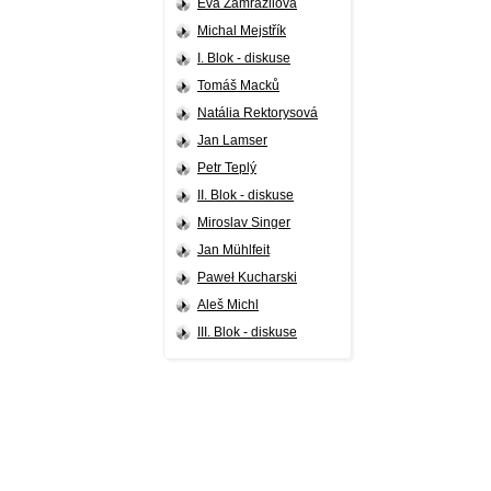
Eva Zamrazilová
Michal Mejstřík
I. Blok - diskuse
Tomáš Macků
Natália Rektorysová
Jan Lamser
Petr Teplý
II. Blok - diskuse
Miroslav Singer
Jan Mühlfeit
Paweł Kucharski
Aleš Michl
III. Blok - diskuse