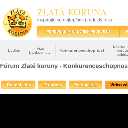
ZLATÁ KORUNA
Inspirujte se nejlepšími produkty roku
22 let tradice a kvality na finančním trhu
POROVNÁNÍ FINANČNÍCH PRODUKTŮ
F
Ekonom
Vize
Bydlení
Konkurenceschopnost
versu
bankovnictví
politik
ZLATÁ KORUNA
»
Fóra Zlaté koruny
»
Fórum Zlaté koruny - Konkurenceschopnost
Fórum Zlaté koruny - Konkurenceschopnos
Úvodní info
Program
Fotogalerie
Video z