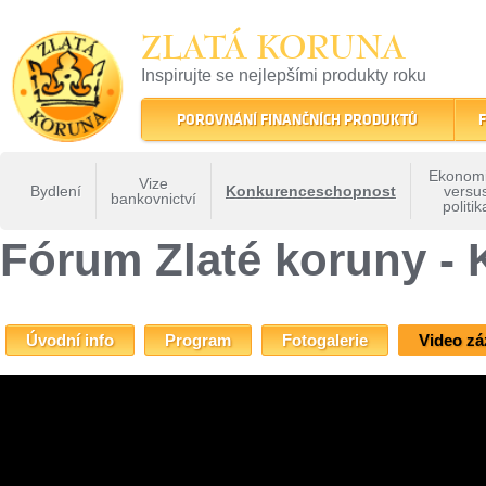
ZLATÁ KORUNA
Inspirujte se nejlepšími produkty roku
22 let tradice a kvality na finančním trhu
POROVNÁNÍ FINANČNÍCH PRODUKTŮ
F
Ekonom
Vize
Bydlení
Konkurenceschopnost
versu
bankovnictví
politik
ZLATÁ KORUNA
»
Fóra Zlaté koruny
»
Fórum Zlaté koruny - Konkurenceschopnost
Fórum Zlaté koruny -
Úvodní info
Program
Fotogalerie
Video z