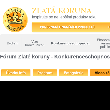
ZLATÁ KORUNA
Inspirujte se nejlepšími produkty roku
22 let tradice a kvality na finančním trhu
POROVNÁNÍ FINANČNÍCH PRODUKTŮ
F
Ekonom
Vize
Bydlení
Konkurenceschopnost
versu
bankovnictví
politik
ZLATÁ KORUNA
»
Fóra Zlaté koruny
»
Fórum Zlaté koruny - Konkurenceschopnost
Fórum Zlaté koruny - Konkurenceschopnos
Úvodní info
Program
Fotogalerie
Video z