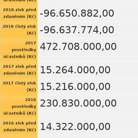
2018 zisk před
-96.650.882,00
zdaněním (Kč)
2018 čistý zisk
-96.637.774,00
(Kč)
2017
472.708.000,00
prostředky
účastníků (Kč)
2017 zisk před
15.264.000,00
zdaněním (Kč)
2017 čistý zisk
15.216.000,00
(Kč)
2016
230.830.000,00
prostředky
účastníků (Kč)
2016 zisk před
14.322.000,00
zdaněním (Kč)