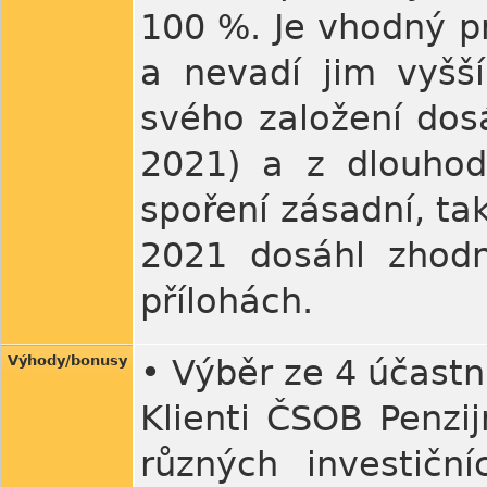
100 %. Je vhodný pr
a nevadí jim vyšší
svého založení dos
2021) a z dlouhod
spoření zásadní, ta
2021 dosáhl zhodn
přílohách.
Výhody/bonusy
• Výběr ze 4 účastn
Klienti ČSOB Penzij
různých investič