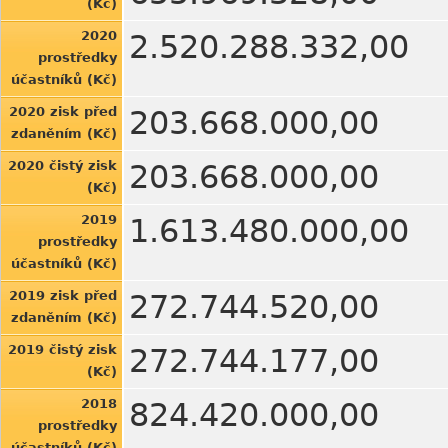
(Kč)
2020
2.520.288.332,00
prostředky
účastníků (Kč)
2020 zisk před
203.668.000,00
zdaněním (Kč)
2020 čistý zisk
203.668.000,00
(Kč)
2019
1.613.480.000,00
prostředky
účastníků (Kč)
2019 zisk před
272.744.520,00
zdaněním (Kč)
2019 čistý zisk
272.744.177,00
(Kč)
2018
824.420.000,00
prostředky
účastníků (Kč)