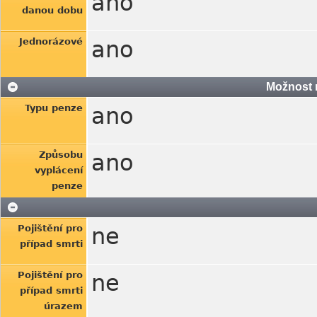
ano
danou dobu
Jednorázové
ano
Možnost 
Typu penze
ano
Způsobu
ano
vyplácení
penze
Pojištění pro
ne
případ smrti
Pojištění pro
ne
případ smrti
úrazem