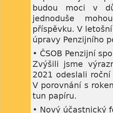
budou moci v dů
jednoduše mohou
příspěvku. V letošn
úpravy Penzijního p
• ČSOB Penzijní spol
Zvýšili jsme výraz
2021 odeslali roční
V porovnání s roke
tun papíru.
• Nový účastnický 