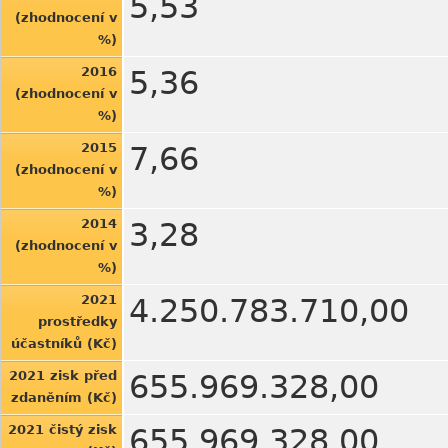
5,53
(zhodnocení v
%)
2016
5,36
(zhodnocení v
%)
2015
7,66
(zhodnocení v
%)
2014
3,28
(zhodnocení v
%)
2021
4.250.783.710,00
prostředky
účastníků (Kč)
2021 zisk před
655.969.328,00
zdaněním (Kč)
2021 čistý zisk
655.969.328,00