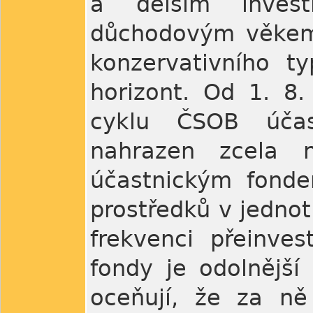
a delším invest
důchodovým věkem 
konzervativního ty
horizont. Od 1. 8.
cyklu ČSOB účast
nahrazen zcela
účastnickým fonde
prostředků v jednot
frekvenci přeinve
fondy je odolnější
oceňují, že za ně 