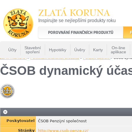
ZLATÁ KORUNA
Inspirujte se nejlepšími produkty roku
22 let tradice a kvality na finančním trhu
POROVNÁNÍ FINANČNÍCH PRODUKTŮ
F
Stavební
On-line
Účty
Hypotéky
Úvěry
Karty
spoření
aplikace
ZLATÁ KORUNA
»
Porovnání finančních produktů
»
Penzijni Sporeni
» ČSOB dynam
ČSOB dynamický účas
Poskytovatel
ČSOB Penzijní společnost
Stránky
http://www.csob-penze.cz/