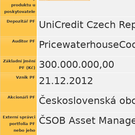
produktu u
poskytovatele
Depozitář PF
UniCredit Czech Rep
Auditor PF
PricewaterhouseCoop
Základní jmění
300.000.000,00
PF (Kč)
Vznik PF
21.12.2012
Akcionáři PF
Československá obc
Externí správci
ČSOB Asset Managem
portfolia PF
nebo jeho