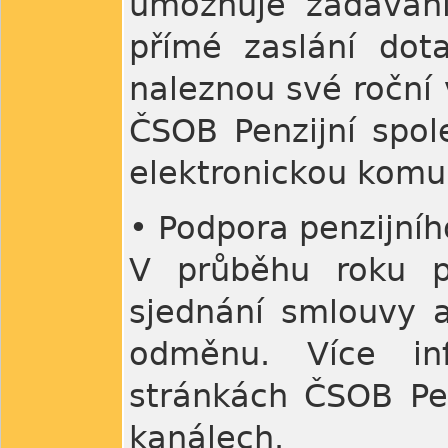
umožňuje zadáván
přímé zaslání dota
naleznou své roční 
ČSOB Penzijní spol
elektronickou komun
• Podpora penzijníh
V průběhu roku pr
sjednání smlouvy a
odměnu. Více in
stránkách ČSOB Pen
kanálech.