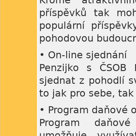
Kromě atraktivní
příspěvků tak moh
populární příspěvk
pohodovou budoucn
• On-line sjednání
Penzijko s ČSOB P
sjednat z pohodlí 
to jak pro sebe, tak 
• Program daňové o
Program daňové 
umožňuje využív