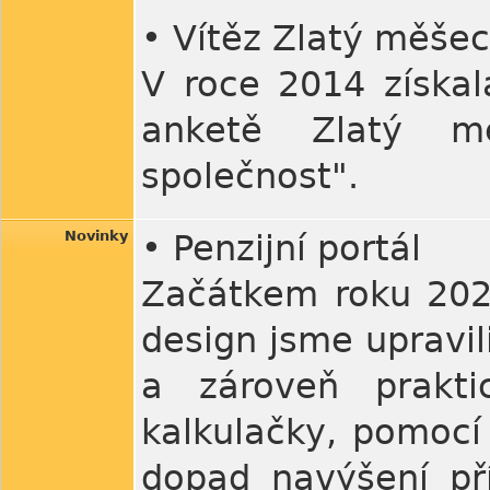
• Vítěz Zlatý měše
V roce 2014 získal
anketě Zlatý mě
společnost".
Novinky
• Penzijní portál
Začátkem roku 2021
design jsme upravili
a zároveň prakti
kalkulačky, pomocí 
dopad navýšení př