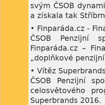
svým ČSOB dynamic
a získala tak Stříbr
• Finparáda.cz - Fi
ČSOB Penzijní s
Finparáda.cz – Fin
„doplňkové penzijní
• Vítěz Superbrand
ČSOB Penzijní spo
celosvětového pr
Superbrands 2016.