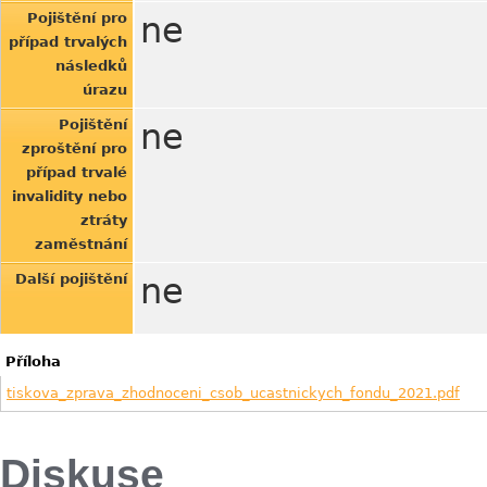
Pojištění pro
ne
případ trvalých
následků
úrazu
Pojištění
ne
zproštění pro
případ trvalé
invalidity nebo
ztráty
zaměstnání
Další pojištění
ne
Příloha
tiskova_zprava_zhodnoceni_csob_ucastnickych_fondu_2021.pdf
Diskuse