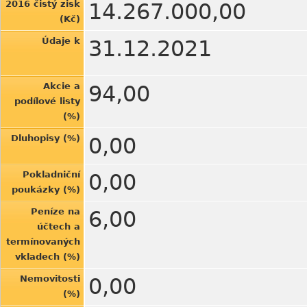
2016 čistý zisk
14.267.000,00
(Kč)
Údaje k
31.12.2021
Akcie a
94,00
podílové listy
(%)
Dluhopisy (%)
0,00
Pokladniční
0,00
poukázky (%)
Peníze na
6,00
účtech a
termínovaných
vkladech (%)
Nemovitosti
0,00
(%)