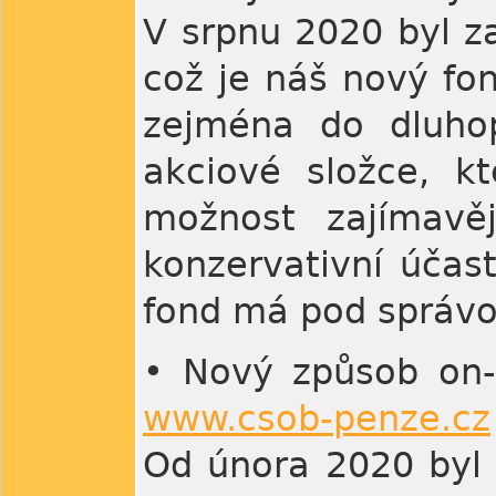
V srpnu 2020 byl z
což je náš nový fon
zejména do dluhop
akciové složce, k
možnost zajímavě
konzervativní účas
fond má pod správo
• Nový způsob on-l
www.csob-penze.cz
Od února 2020 byl 