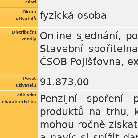
části
Okruh
fyzická osoba
uživatelů
Distribuční
Online sjednání, p
kanály
Stavební spořiteln
ČSOB Pojišťovna, ex
Počet
91.873,00
uživatelů
Základní
Penzijní spoření
charakteristika
produktů na trhu, 
mohou ročně získat
a navíc si snížit d