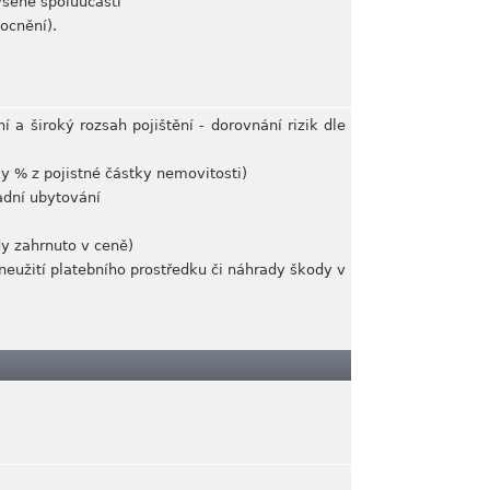
ýšené spoluúčasti
mocnění).
í a široký rozsah pojištění - dorovnání rizik dle
ky % z pojistné částky nemovitosti)
adní ubytování
dy zahrnuto v ceně)
zneužití platebního prostředku či náhrady škody v