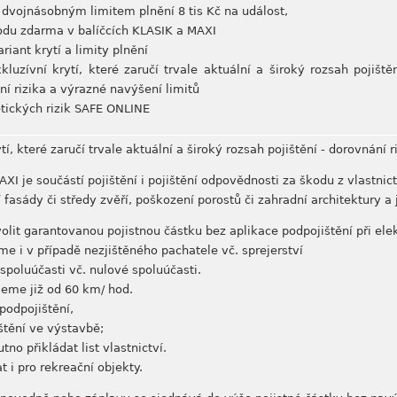
 dvojnásobným limitem plnění 8 tis Kč na událost,
odu zdarma v balíčcích KLASIK a MAXI
riant krytí a limity plnění
xkluzívní krytí, které zaručí trvale aktuální a široký rozsah pojišt
ní rizika a výrazné navýšení limitů
etických rizik SAFE ONLINE
ytí, které zaručí trvale aktuální a široký rozsah pojištění - dorovnání
XI je součástí pojištění i pojištění odpovědnosti za škodu z vlastnic
 fasády či středy zvěří, poškození porostů či zahradní architektury a 
volit garantovanou pojistnou částku bez aplikace podpojištění při el
e i v případě nezjištěného pachatele vč. sprejerství
spoluúčasti vč. nulové spoluúčasti.
jeme již od 60 km/ hod.
podpojištění,
štění ve výstavbě;
no přikládat list vlastnictví.
t i pro rekreační objekty.