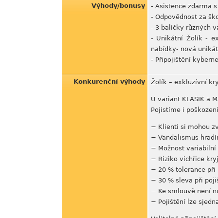
Výhody/bonusy
- Asistence zdarma s
- Odpovědnost za šk
- 3 balíčky různých va
- Unikátní Žolík - e
nabídky- nová unikát
- Připojištění kybern
Konkurenční výhody
Žolík – exkluzívní kr
U variant KLASIK a MA
Pojistíme i poškození
− Klienti si mohou z
− Vandalismus hradím
− Možnost variabilní 
− Riziko vichřice kry
− 20 % tolerance při 
− 30 % sleva při poji
− Ke smlouvě není nut
− Pojištění lze sjedna