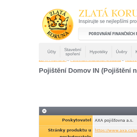
ZLATÁ KOR
Inspirujte se nejlepšími pr
22 let tradice a kvality na 
POROVNÁNÍ FINANČNÍCH
Stavební
Účty
Hypotéky
Úvěry
spoření
ZLATÁ KORUNA
»
Porovnání finančních produktů
»
Neživot
Pojištění Domov IN (Pojištění 
Poskytovatel
AXA pojišťovna a.s.
Stránky produktu u
https://www.axa.cz/
poskytovatele