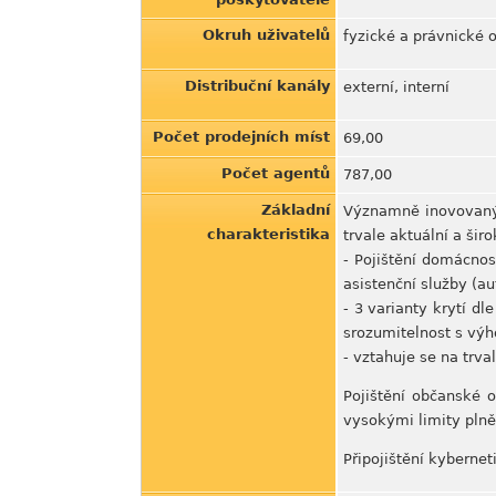
Okruh uživatelů
fyzické a právnické 
Distribuční kanály
externí, interní
Počet prodejních míst
69,00
Počet agentů
787,00
Základní
Významně inovovaný p
charakteristika
trvale aktuální a šir
- Pojištění domácnos
asistenční služby (a
- 3 varianty krytí d
srozumitelnost s vý
- vztahuje se na trv
Pojištění občanské 
vysokými limity plně
Připojištění kyberne