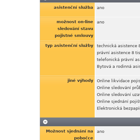
asistenční služba
ano
možnost on-line
ano
sledování stavu
pojistné smlouvy
typ asistenční služby
technická asistence 8
právní asistence 8 ti
telefonická právní as
Bytová a rodinná asis
jiné výhody
Online likvidace poji
Online sledování prů
Online sledování uz
Online sjednání pojiš
Elektronická bezpap
Možnost sjednání na
ano
pobočce