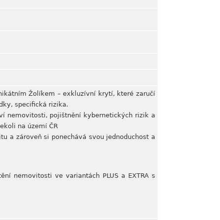
kátním Žolíkem – exkluzívní krytí, které zaručí
ky, specifická rizika.
í nemovitosti, pojištnění kybernetických rizik a
dekoli na území ČR
ilitu a zároveň si ponechává svou jednoduchost a
štění nemovitosti ve variantách PLUS a EXTRA s