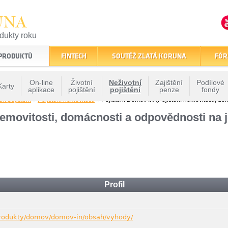
UNA
odukty roku
finančním trhu
 PRODUKTŮ
FINTECH
SOUTĚŽ ZLATÁ KORUNA
FÓR
On-line
Životní
Neživotní
Zajištění
Podílové
Karty
aplikace
pojištění
pojištění
penze
fondy
ní pojištění
»
Pojištění nemovitosti
» Pojištění Domov IN (Pojištění nemovitosti, d
nemovitosti, domácnosti a odpovědnosti na
Profil
produkty/domov/domov-in/obsah/vyhody/