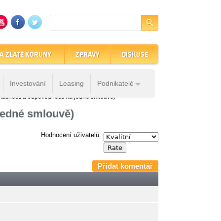
A ZLATÉ KORUNY
ZPRÁVY
DISKUSE
Investování
Leasing
Podnikatelé
omácnosti a odpovědnosti na jedné smlouvě)
 jedné smlouvě)
Hodnocení uživatelů:
Přidat komentář