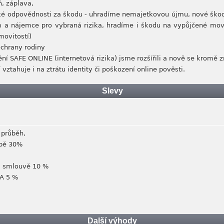
ň, záplava,
nské odpovědnosti za škodu - uhradíme nemajetkovou újmu, nové ško
a nájemce pro vybraná rizika, hradíme i škodu na vypůjčené movité
movitostí)
 ochrany rodiny
ění SAFE ONLINE (internetová rizika) jsme rozšířili a nově se kromě 
vztahuje i na ztrátu identity či poškození online pověsti.
Slevy
 průběh,
vbě 30%
na smlouvě 10 %
XA 5 %
Další výhody