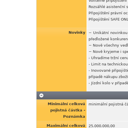
Volitelné připojiště
Rozsáhlé asistenční s
Připojištění právní o
Připojištění SAFE ONL
Novinky
− Unikátní novinkou j
předložené konkuren
− Nově všechny vedle
− Nově kryjeme i spe
- Uhradíme tržní cenu
- Limit na technickou
- Inovované připojišt
případě nákupu zboží 
- Jízdní kolo v přípa
Minimální celková
minimální pojistná č
pojistná částka -
Poznámka
Maximální celková
25.000.000,00