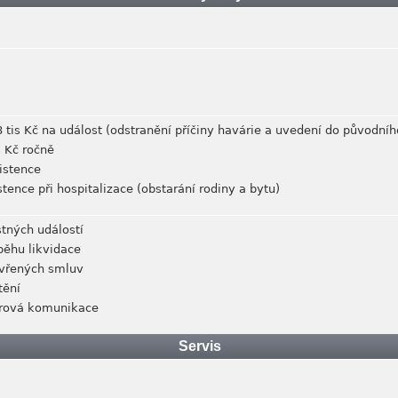
 tis Kč na událost (odstranění příčiny havárie a uvedení do původníh
s Kč ročně
istence
tence při hospitalizace (obstarání rodiny a bytu)
stných událostí
běhu likvidace
avřených smluv
tění
írová komunikace
Servis