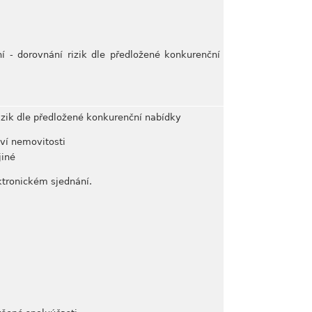
ění - dorovnání rizik dle předložené konkurenční
 rizik dle předložené konkurenční nabídky
tví nemovitosti
jiné
ektronickém sjednání.