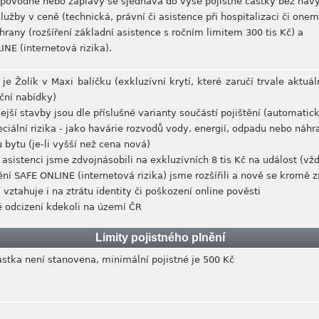
ní povodně nebo záplavy se sjednává do výše pojistné částky bez nav
lužby v ceně (technická, právní či asistence při hospitalizaci či one
chrany (rozšíření základní asistence s ročním limitem 300 tis Kč) a
INE (internetová rizika).
e Žolík v Maxi balíčku (exkluzívní krytí, které zaručí trvale aktuáln
ční nabídky)
jší stavby jsou dle příslušné varianty součástí pojištění (automatic
ciální rizika - jako havárie rozvodů vody, energií, odpadu nebo náhr
 bytu (je-li vyšší než cena nová)
 asistenci jsme zdvojnásobili na exkluzívních 8 tis Kč na událost (vž
ění SAFE ONLINE (internetová rizika) jsme rozšířili a nově se kromě 
vztahuje i na ztrátu identity či poškození online pověsti
dě odcizení kdekoli na území ČR
Limity pojistného plnění
ástka není stanovena, minimální pojistné je 500 Kč