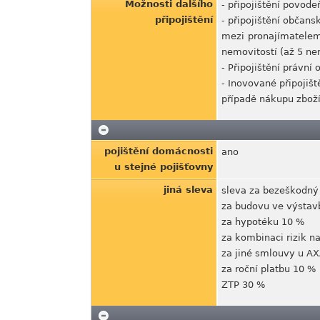
Možnosti dalšího
- připojištění povode
připojištění
- připojištění obča
mezi pronajímatelem 
nemovitostí (až 5 ne
- Připojištění právní
- Inovované připojišt
případě nákupu zboží 
pojištění domácnosti
ano
u stejné pojišťovny
jiná sleva
sleva za bezeškodný
za budovu ve výsta
za hypotéku 10 %
za kombinaci rizik 
za jiné smlouvy u A
za roční platbu 10 %
ZTP 30 %