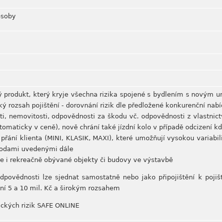
osoby
rodukt, který kryje všechna rizika spojené s bydlením s novým uni
oký rozsah pojištění - dorovnání rizik dle předložené konkurenční nabíd
ti, nemovitosti, odpovědnosti za škodu vč. odpovědnosti z vlastnictv
utomaticky v ceně), nově chrání také jízdní kolo v případě odcizení k
le přání klienta (MINI, KLASIK, MAXI), které umožňují vysokou variab
hodami uvedenými dále
ale i rekreačně obývané objekty či budovy ve výstavbě
odpovědnosti lze sjednat samostatně nebo jako připojištění k poji
ní 5 a 10 mil. Kč a širokým rozsahem
tických rizik SAFE ONLINE